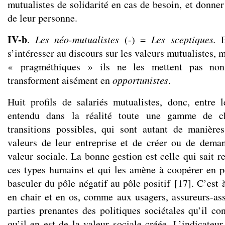
mutualistes de solidarité en cas de besoin, et donner
de leur personne.
IV-b
.
Les néo-mutualistes
(-) =
Les sceptiques.
s’intéresser au discours sur les valeurs mutualistes, m
« pragméthiques » ils ne les mettent pas non
transforment aisément en
opportunistes
.
Huit profils de salariés mutualistes, donc, entre l
entendu dans la réalité toute une gamme de c
transitions possibles, qui sont autant de manière
valeurs de leur entreprise et de créer ou de dema
valeur sociale. La bonne gestion est celle qui sait re
ces types humains et qui les amène à coopérer en 
basculer du pôle négatif au pôle positif
[
17
]
. C’est 
en chair et en os, comme aux usagers, assureurs-ass
parties prenantes des politiques sociétales qu’il c
qu’il en est de la valeur sociale créée. L’indicateu