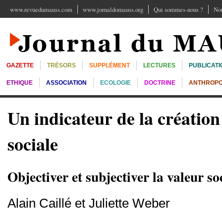
www.revuedumauss.com
www.jornaldomauss.org
Qui sommes-nous ?
Nou
GAZETTE
TRÉSORS
SUPPLÉMENT
LECTURES
PUBLICATI
ETHIQUE
ASSOCIATION
ECOLOGIE
DOCTRINE
ANTHROPO
Un indicateur de la création
sociale
Objectiver et subjectiver la valeur so
Alain Caillé et Juliette Weber