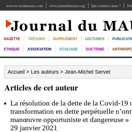
www.revuedumauss.com
www.jornaldomauss.org
Qui sommes-nous ?
Nou
GAZETTE
TRÉSORS
SUPPLÉMENT
LECTURES
PUBLICATI
ETHIQUE
ASSOCIATION
ECOLOGIE
DOCTRINE
ANTHROPO
Accueil
>
Les auteurs
> Jean-Michel Servet
Articles de cet auteur
La résolution de la dette de la Covid-19 
transformation en dette perpétuelle n’ont
manœuvre opportuniste et dangereuse »
29 janvier 2021