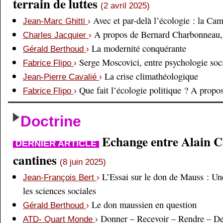
terrain de luttes
(2 avril 2025)
Avec et par-delà l’écologie : la Ca
Jean-Marc Ghitti
›
A propos de Bernard Charbonneau, 
Charles Jacquier
›
La modernité conquérante
Gérald Berthoud
›
Serge Moscovici, entre psychologie soci
Fabrice Flipo
›
La crise climathéologique
Jean-Pierre Cavalié
›
Que fait l’écologie politique ? A prop
Fabrice Flipo
›
Doctrine
Echange entre Alain Cai
DERNIER ARTICLE
cantines
(8 juin 2025)
L’Essai sur le don de Mauss : Un
Jean-François Bert
›
les sciences sociales
Le don maussien en question
Gérald Berthoud
›
Donner – Recevoir – Rendre – D
ATD- Quart Monde
›