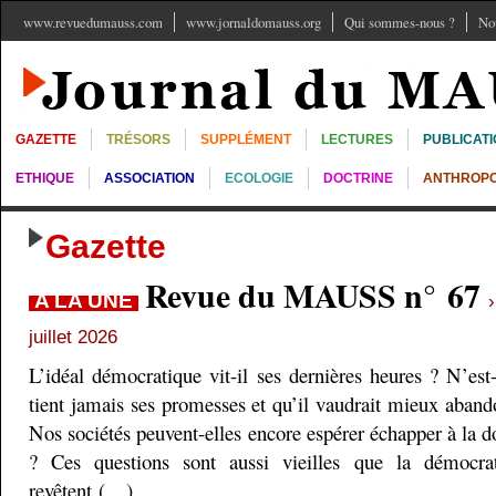
www.revuedumauss.com
www.jornaldomauss.org
Qui sommes-nous ?
No
GAZETTE
TRÉSORS
SUPPLÉMENT
LECTURES
PUBLICAT
ETHIQUE
ASSOCIATION
ECOLOGIE
DOCTRINE
ANTHROPO
Gazette
Revue du MAUSS n° 67
A LA UNE
juillet 2026
L’idéal démocratique vit-il ses dernières heures ? N’est
tient jamais ses promesses et qu’il vaudrait mieux aband
Nos sociétés peuvent-elles encore espérer échapper à la do
? Ces questions sont aussi vieilles que la démocra
revêtent (…)