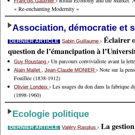
Ritual Economy and the Market. 
François Gauthier
›
« Re-enchanting Modernity »
Association, démocratie et s
Éclairer 
DERNIER ARTICLE
Sabin Guillaume
›
question de l’émancipation à l’Universi
Un parcours convivialiste avant la lett
Guy Roustang
›
Note sur la pens
Alain Mallet
,
Jean-Claude MONIER
›
Fouillée (1838-1912)
Les usages du don dans la fabrique d
Olivier Londeix
›
(1898-1960)
Ecologie politique
La gestio
DERNIER ARTICLE
Valéry Rasplus
›