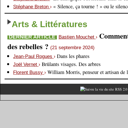
« Silence, ça tourne ! » ou le silen
Stéphane Breton
›
Arts & Littératures
Comment é
DERNIER ARTICLE
Bastien Mouchet
›
des rebelles ?
(21 septembre 2024)
Dans les phares
Jean-Paul Rogues
›
Brûlants visages. Des arbres
Joël Vernet
›
William Morris, penseur et artisan de 
Florent Bussy
›
RSS 2.0