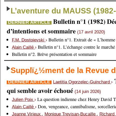
L’aventure du MAUSS (1982-
Bulletin n°1 (1982) Dé
DERNIER ARTICLE
d’intentions et sommaire
(17 avril 2020)
Bulletin n°1. Extrait de « L’homme 
F.M. Dostoievski
›
Bulletin n°1. L’échange contre le marché
Alain Caillé
›
Bulletin n°2. Brève présentation et sommaire
Supplï¿½ment de la Revue
DERNIER ARTICLE
Laetitia Ogorzelec-Guinchard
›
qui semble avoir échoué
(14 juin 2026)
La question indienne chez Henry David 
Julien Poix
›
Don, vengeance, cannibalisme, sorcellerie,
Alain Caillé
›
Jeanne Virieux
,
Monique Trevisan-Bucaille
,
Richard 