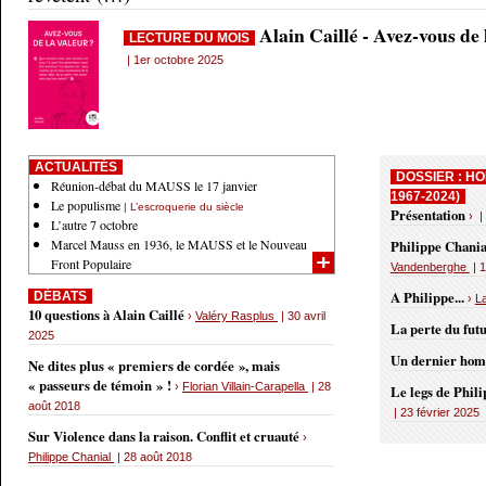
Alain Caillé - Avez-vous de
LECTURE DU MOIS
| 1er octobre 2025
ACTUALITÉS
DOSSIER : HO
Réunion-débat du MAUSS le 17 janvier
1967-2024)
Le populisme
| L’escroquerie du siècle
Présentation
› |
L’autre 7 octobre
Marcel Mauss en 1936, le MAUSS et le Nouveau
Philippe Chania
Front Populaire
Vandenberghe
| 1
A Philippe...
DÉBATS
›
L
10 questions à Alain Caillé
›
Valéry Rasplus
| 30 avril
La perte du fut
2025
Un dernier ho
Ne dites plus « premiers de cordée », mais
« passeurs de témoin » !
›
Florian Villain-Carapella
| 28
Le legs de Phil
août 2018
| 23 février 2025
Sur Violence dans la raison. Conflit et cruauté
›
Philippe Chanial
| 28 août 2018