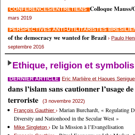
Colloque Mauss/G
CONFÉRENCES/ENTRETIENS
mars 2019
PERSPECTIVES ANTI-UTILITARISTES BRÉSILI
of the democracy we wanted for Brazil
›
Paulo Hen
septembre 2016
Ethique, religion et symboli
DERNIER ARTICLE
Eric Marlière et Haoues Senigu
dans l’islam sans cautionner l’usage de 
terroriste
(3 novembre 2022)
Marian Burchardt, « Regulating Di
François Gauthier
›
Diversity and Nationhood in the Secular West »
De la Mission à l’Evangélisation
Mike Singleton
›