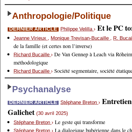
Anthropologie/Politique
Et le PC 
DERNIER ARTICLE
Philippe Velilla
›
Jeanne Virieux
,
Monique Trevisan-Bucaille
,
R. Bucai
de la famille (et certes non l’inverse)
De Van Gennep à Leach via Róheim 
Richard Bucaille
›
méthodologique
Société segmentaire, société étatiqu
Richard Bucaille
›
Psychanalyse
Entretien
DERNIER ARTICLE
Stéphane Breton
›
Galichet
(30 avril 2025)
Le geste qui transforme
Stéphane Breton
›
La dialogique bubérienne dans le c
Stéphane Breton
›