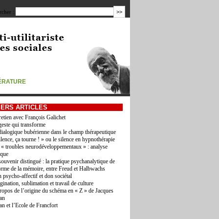
cher :
TÉRATURE
IERS ARTICLES
retien avec François Galichet
geste qui transforme
dialogique bubérienne dans le champ thérapeutique
ilence, ça tourne ! » ou le silence en hypnothérapie
 « troubles neurodéveloppementaux » : analyse
ique
souvenir distingué : la pratique psychanalytique de
orme de la mémoire, entre Freud et Halbwachs
 psycho-affectif et don sociétal
gination, sublimation et travail de culture
ropos de l’origine du schéma en « Z » de Jacques
an
an et l’Ecole de Francfort