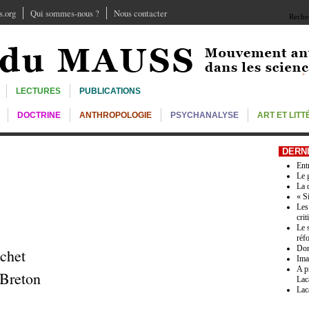
.org
Qui sommes-nous ?
Nous contacter
Recher
LECTURES
PUBLICATIONS
DOCTRINE
ANTHROPOLOGIE
PSYCHANALYSE
ART ET LIT
DERN
Ent
Le 
La 
« S
Les
crit
Le 
réf
Don
ichet
Ima
A p
 Breton
Lac
Lac