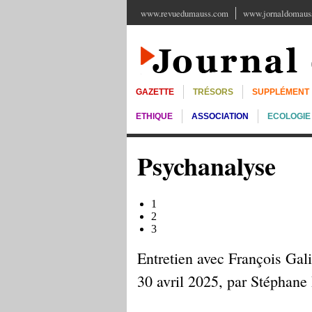
www.revuedumauss.com
www.jornaldomauss
GAZETTE
TRÉSORS
SUPPLÉMENT
ETHIQUE
ASSOCIATION
ECOLOGIE
Psychanalyse
1
2
3
Entretien avec François Gal
30 avril 2025, par Stéphane