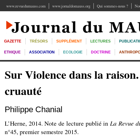
www.revuedumauss.com
www.jornaldomauss.org
Qui sommes-nous ?
Nou
GAZETTE
TRÉSORS
SUPPLÉMENT
LECTURES
PUBLICATI
ETHIQUE
ASSOCIATION
ECOLOGIE
DOCTRINE
ANTHROPO
Sur Violence dans la raison. 
cruauté
Philippe Chanial
L’Herne, 2014. Note de lecture publié in
La Revue d
n°45, premier semestre 2015.