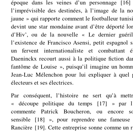
époque dans les veines d’un personnage
[
16
]
l’imprévisible des destinées, à l’image de la n
jaune » qui rapporte comment le footballeur tuni
devint une star mondaine avant d’être déporté lor
d’Hiv’, ou de la nouvelle « Le dernier guéril
l’existence de Francisco Asensi, petit espagnol 
un fervent internationaliste et combattant 
Daeninckx recourt aussi à la politique fiction d
fantôme de Louise », puisqu’il imagine un homm
Jean-Luc Mélenchon pour lui expliquer à quel p
électeurs et ses électrices.
Par conséquent, l’histoire ne sert qu’à met
« découpe politique du temps
[
17
]
» par l’
commente Patrick Boucheron, ou encore 
sensible
[
18
]
», pour reprendre une fameuse 
Rancière
[
19
]
. Cette entreprise sonne comme un ra