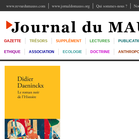
www.revuedumauss.com
www.jornaldomauss.org
Qui sommes-nous ?
Nou
GAZETTE
TRÉSORS
SUPPLÉMENT
LECTURES
PUBLICATI
ETHIQUE
ASSOCIATION
ECOLOGIE
DOCTRINE
ANTHROPO