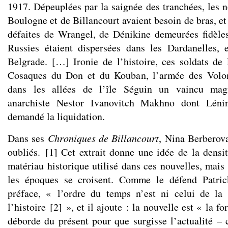
1917. Dépeuplées par la saignée des tranchées, les 
Boulogne et de Billancourt avaient besoin de bras, et
défaites de Wrangel, de Dénikine demeurées fidèles
Russies étaient dispersées dans les Dardanelles, 
Belgrade. […] Ironie de l’histoire, ces soldats de
Cosaques du Don et du Kouban, l’armée des Volont
dans les allées de l’île Séguin un vaincu magni
anarchiste Nestor Ivanovitch Makhno dont Léni
demandé la liquidation.
Dans ses
Chroniques de Billancourt
, Nina Berberov
oubliés.
[
1
]
Cet extrait donne une idée de la densit
matériau historique utilisé dans ces nouvelles, mais
les époques se croisent. Comme le défend Patri
préface, « l’ordre du temps n’est ni celui de la
l’histoire
[
2
]
», et il ajoute : la nouvelle est « la fo
déborde du présent pour que surgisse l’actualité – c