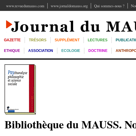
www.revuedumauss.com
www.jornaldomauss.org
Qui sommes-nous ?
Nou
GAZETTE
TRÉSORS
SUPPLÉMENT
LECTURES
PUBLICATI
ETHIQUE
ASSOCIATION
ECOLOGIE
DOCTRINE
ANTHROPO
Bibliothèque du MAUSS. No