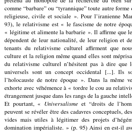
prétend au monopole de la recherche du bien sur 
comme “barbare” ou “tyrannique” toute autre forme 
religieuse, civile et sociale ». Pour l’iranienne M
93), le relativisme est « le fascisme de notre époq
« légitime et alimente la barbarie ». Il affirme que l
dépendent de leur nationalité, de leur religion et de 
tenants du relativisme culturel affirment que nou
culture et la religion même quand elles sont méprisab
du relativisme culturel n’hésitent pas à dire que
universels sont un concept occidental [...]. Ils 
l’holocauste de notre époque ». Dans la même ve
exhorte avec véhémence à « tordre le cou au relativis
étrangement jusque dans les rangs de la gauche intelle
Et pourtant, «
Universalisme
et “droits de l’homm
peuvent se révéler être des cadavres conceptuels, de
vides mais utiles à légitimer des projets d’hégém
domination impérialiste. » (p. 95) Ainsi en est-il av