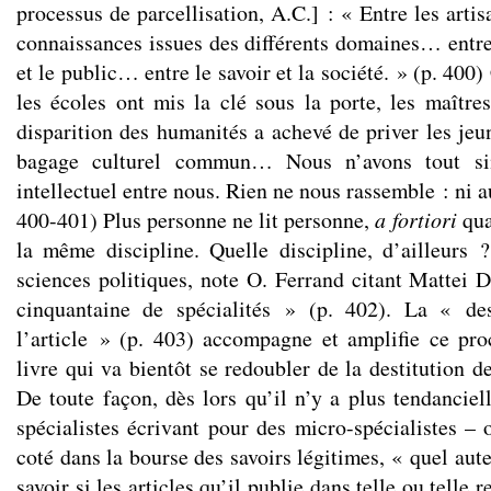
processus de parcellisation, A.C.] : « Entre les artis
connaissances issues des différents domaines… entre
et le public… entre le savoir et la société. » (p. 400
les écoles ont mis la clé sous la porte, les maître
disparition des humanités a achevé de priver les jeu
bagage culturel commun… Nous n’avons tout si
intellectuel entre nous. Rien ne nous rassemble : ni a
400-401) Plus personne ne lit personne,
a fortiori
qua
la même discipline. Quelle discipline, d’ailleurs
sciences politiques, note O. Ferrand citant Mattei 
cinquantaine de spécialités » (p. 402). La « des
l’article » (p. 403) accompagne et amplifie ce pro
livre qui va bientôt se redoubler de la destitution 
De toute façon, dès lors qu’il n’y a plus tendancie
spécialistes écrivant pour des micro-spécialistes – 
coté dans la bourse des savoirs légitimes, « quel aut
savoir si les articles qu’il publie dans telle ou telle 