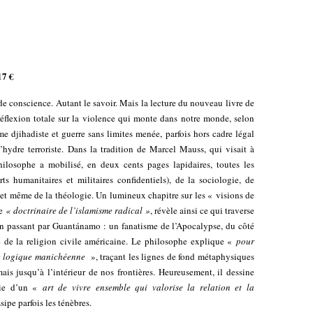
17 €
e de conscience. Autant le savoir. Mais la lecture du nouveau livre de
réflexion totale sur la violence qui monte dans notre monde, selon
sme djihadiste et guerre sans limites menée, parfois hors cadre légal
l’hydre terroriste. Dans la tradition de Marcel Mauss, qui visait à
hilosophe a mobilisé, en deux cents pages lapidaires, toutes les
ts humanitaires et militaires confidentiels), de la sociologie, de
 et même de la théologie. Un lumineux chapitre sur les « visions de
le
« doctrinaire de l’islamisme radical »
, révèle ainsi ce qui traverse
, en passant par Guantánamo : un fanatisme de l’Apocalypse, du côté
 de la religion civile américaine. Le philosophe explique «
pour
une logique manichéenne
», traçant les lignes de fond métaphysiques
is jusqu’à l’intérieur de nos frontières. Heureusement, il dessine
voie d’un «
art de vivre ensemble qui valorise la relation et la
ipe parfois les ténèbres.