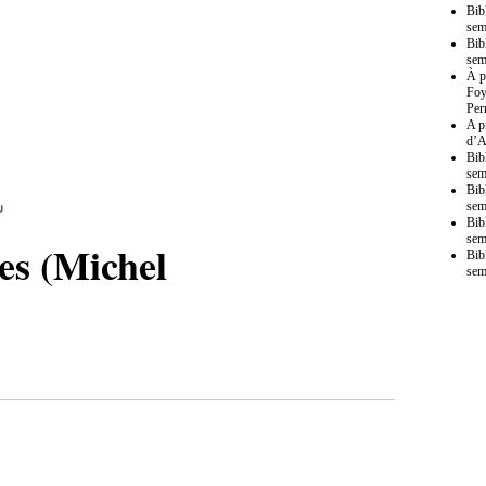
Bib
sem
Bib
sem
À p
Foy
Per
A p
d’A
Bib
sem
Bib
sem
Bib
sem
es (Michel
Bib
sem