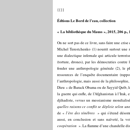
{{}}
Édtions Le Bord de l’eau, collection
« La bibliothèque du Mauss », 2015, 206 p., 
On ne sort pas de ce livre, sans faire une cris
Michel Terestchenko (1) nourrit surtout une 
une dialectique infernale qui articule terrori
(torture, drones), par les démocraties contre 
fonder une anthropologie générale (2), le p
ressources de l’enquête documentaire (rappor
l’anthropologie, mais aussi de la philosophie,
Dieu » de Barack Obama ou de Sayyid Qutb, 
la guerre qui enfle, de l’Afghanistan à l’Irak
djihadiste,
versus
un messianisme mondialisé
quelles raisons ce conflit se déploie selon 
de «
l’ère des ténèbres
» qui s’étend désorma
aussi, en conclusion et sans naïveté, la 
coopération
». La flamme d’une chandelle diss