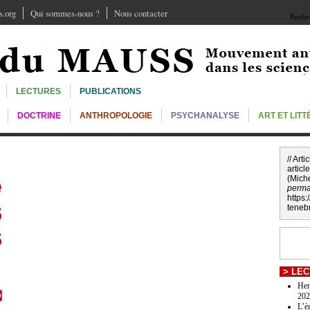
.org
Qui sommes-nous ?
Nous contacter
Recher
LECTURES
PUBLICATIONS
DOCTRINE
ANTHROPOLOGIE
PSYCHANALYSE
ART ET LIT
// Art
article
(Mich
perma
https
teneb
>
LEC
Hen
202
L’è