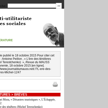
cher :
TÉRATURE
icle publié le 18 octobre 2015 Pour citer cet
 :
Antoine Peillon
, « L’ère des ténèbres
el Terestchenko) »,
Revue du MAUSS
nente
, 18 octobre 2015 [en ligne].
://www.journaldumauss.net
/
./?L-ere-des-
res-Michel-1247
TURES
>
BRÈVES
ri Mora, « Désastres touristiques », L’Échappée,
2.
re des ténèbres (Michel Terestchenko)