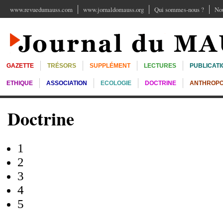
www.revuedumauss.com
www.jornaldomauss.org
Qui sommes-nous ?
Nou
GAZETTE
TRÉSORS
SUPPLÉMENT
LECTURES
PUBLICATI
ETHIQUE
ASSOCIATION
ECOLOGIE
DOCTRINE
ANTHROPO
Doctrine
1
2
3
4
5