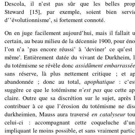
Descola, il n’est pas sûr que les belles prop
Steward
[
15
]
, par exemple, soient bien servi
d’’évolutionnisme’, si fortement connoté.
On en juge facilement aujourd’hui, mais il fallait u
certain, au beau milieu de la décennie 1900, pour én
l’on n’a ’pas encore réussi’ à ’deviner’ ce qu’est
même’. Entièrement datée du vivant de Durkheim, 
du totémisme se révèle donc
assidûment embarrassé
sans réserve, là plus nettement critique ; et a
abandonnée ; donc au total,
apophatique
: c’est
suggère ce que le totémisme
n’est pas
que cette ap
claire. Outre que sa discrétion sur le sujet, après
contribuer à ce que l’érosion du totémisme ne disc
durkheimien, Mauss aura traversé
en
catalyseur
tou
celui-ci : accompagnant cette coqueluche d’un
impliquant le moins possible, et sans vraiment partic