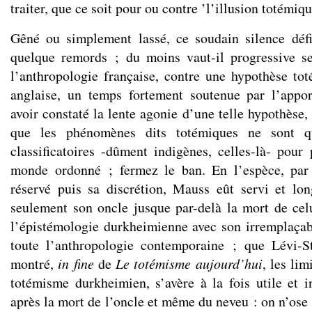
traiter, que ce soit pour ou contre ’l’illusion totémiq
Gêné ou simplement lassé, ce soudain silence défi
quelque remords ; du moins vaut-il progressive s
l’anthropologie française, contre une hypothèse tot
anglaise, un temps fortement soutenue par l’appo
avoir constaté la lente agonie d’une telle hypothèse
que les phénomènes dits totémiques ne sont qu
classificatoires -dûment indigènes, celles-là- pour
monde ordonné ; fermez le ban. En l’espèce, pa
réservé puis sa discrétion, Mauss eût servi et lo
seulement son oncle jusque par-delà la mort de celu
l’épistémologie durkheimienne avec son irremplaçabl
toute l’anthropologie contemporaine ; que Lévi-St
montré,
in fine
de
Le totémisme aujourd’hui
, les lim
totémisme durkheimien, s’avère à la fois utile et i
après la mort de l’oncle et même du neveu : on n’ose 