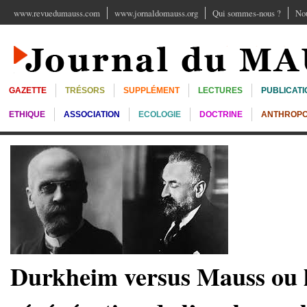
www.revuedumauss.com
www.jornaldomauss.org
Qui sommes-nous ?
Nou
GAZETTE
TRÉSORS
SUPPLÉMENT
LECTURES
PUBLICATI
ETHIQUE
ASSOCIATION
ECOLOGIE
DOCTRINE
ANTHROPO
Durkheim versus Mauss ou 