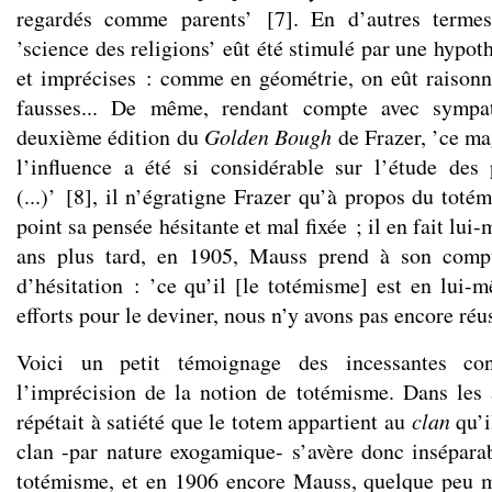
regardés comme parents’
[
7
]
. En d’autres terme
’science des religions’ eût été stimulé par une hypot
et imprécises : comme en géométrie, on eût raisonné
fausses... De même, rendant compte avec sympa
deuxième édition du
Golden Bough
de Frazer, ’ce ma
l’influence a été si considérable sur l’étude des
(...)’
[
8
]
, il n’égratigne Frazer qu’à propos du totém
point sa pensée hésitante et mal fixée ; il en fait lui
ans plus tard, en 1905, Mauss prend à son comp
d’hésitation : ’ce qu’il [le totémisme] est en lui-
efforts pour le deviner, nous n’y avons pas encore réu
Voici un petit témoignage des incessantes conf
l’imprécision de la notion de totémisme. Dans les
répétait à satiété que le totem appartient au
clan
qu’i
clan -par nature exogamique- s’avère donc inséparab
totémisme, et en 1906 encore Mauss, quelque peu m