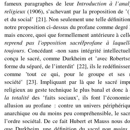
fameux paragraphes de leur
Introduction à l’anal
religieux
(1906), s’achevant par la proposition de ’
et du social’
[
21
]
. Non seulement une telle définitio
notre proposition ci-dessus du profane comme degré l
mais encore, quoi que formellement antérieure à ce
/
reprend pas l’opposition
sacré
profane à laquell
toujours
. Concédant -non sans intégrité intellectuel
conçu le sacré, comme Durkheim et ’avec Roberts
forme du séparé, de l’interdit’
[
22
]
, ils le redéfiniss
comme ’tout ce qui, pour le groupe et ses m
société’
[
23
]
. Impliquant par là que le sacré impr
religieux au geste technique le plus banal et donc à 
la
totalité
des ’faits sociaux’, ils font l’économie,
allusion au profane : contre un univers périphéri
anarchique ou du moins peu compréhensible, le sacré
l’ordre sociétal. De ce fait Hubert et Mauss nous 
que Durkheim, une définition du sacré
non moins 