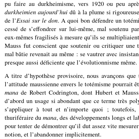
pu faire au durkheimisme, vers 1920 ou peu apr
durkheimien
aujourd’hui
dû à la plume si rigoureuse
de l’
Essai
sur le don
. A quoi bon défendre un toté
cessé de s’effondrer sur lui-même, mal soutenu pa
eux-mêmes fragilisés à mesure qu’ils se multipliaien
Mauss fut conscient que soutenir ou critiquer une t
mal bâtie revenait au même : se vautrer avec insista
presque aussi déficiente que l’évolutionnisme même.
A titre d’hypothèse provisoire, nous avançons que 
l’attitude maussienne envers le totémisme pourrait ê
mana
de Robert Codrington, dont Hubert et Mauss
d’abord un usage si abondant que ce terme très poly
s’appliquer à tout et n’importe quoi ; toutefoi
thuriféraire du
mana
, des développements longs et la
pour tenter de démontrer qu’il dut assez vite mesurer
notion, et l’abandonner implicitement.