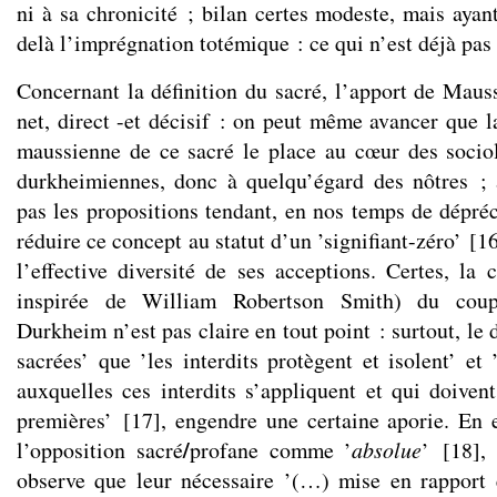
ni à sa chronicité ; bilan certes modeste, mais aya
delà l’imprégnation totémique : ce qui n’est déjà pas 
Concernant la définition du sacré, l’apport de Maus
net, direct -et décisif : on peut même avancer que l
maussienne de ce sacré le place au cœur des socio
durkheimiennes, donc à quelqu’égard des nôtres ; 
pas les propositions tendant, en nos temps de dépréc
réduire ce concept au statut d’un ’signifiant-zéro’
[
1
l’effective diversité de ses acceptions. Certes, la c
inspirée de William Robertson Smith) du coup
Durkheim n’est pas claire en tout point : surtout, le 
sacrées’ que ’les interdits protègent et isolent’ et
auxquelles ces interdits s’appliquent et qui doivent
premières’
[
17
]
, engendre une certaine aporie. En
/
l’opposition sacré
profane comme ’
absolue
’
[
18
]
,
observe que leur nécessaire ’(…) mise en rapport e