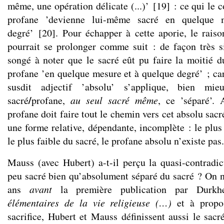
même, une opération délicate (...)’
[
19
]
: ce qui le c
profane ’devienne lui-même sacré en quelque 
degré’
[
20
]
. Pour échapper à cette aporie, le rai
pourrait se prolonger comme suit : de façon très sig
songé à noter que le sacré eût pu faire la moitié du
profane ’en quelque mesure et à quelque degré’ ; ca
susdit adjectif ’absolu’ s’applique, bien mie
/
sacré
profane,
au seul sacré même
, ce ’séparé’. 
profane doit faire tout le chemin vers cet absolu sacré
une forme relative, dépendante, incomplète : le plus
le plus faible du sacré, le profane absolu n’existe pas.
Mauss (avec Hubert) a-t-il perçu la quasi-contradi
peu sacré bien qu’absolument séparé du sacré ? On ne
ans
avant
la première publication par Dur
élémentaires de la vie religieuse (…)
et à propos
sacrifice, Hubert et Mauss définissent aussi le sacr