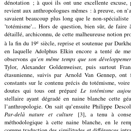
dénotation ; à quoi ils ont une excellente excuse, p
revient aux anthropologues mêmes : à preuve, on n’as
savaient beaucoup plus long que le non-spécialiste l
’totémisme’... Hors de question, bien sûr, de faire 
détaillé, archiconnu, de cette malheureuse notion p
e
à la fin du 19
siècle, reprise et soutenue par Durkh
en laquelle Adolphus Elkin encore a tenté de me
observons
qu’en même temps que son développement
Tylor, Alexander Goldenweiser, puis surtout Fra
étasunienne, suivis par Arnold Van Gennep, ont f
constants sur le contenu précis du totémisme, voire
doutes qui tous ont préparé
Le totémisme aujou
stellaire ayant dégradé en naine blanche cette gé
l’anthropologie. On sait qu’ensuite Philippe Desco
Par-delà
nature et culture
[
3
]
, a tenu à conse
méthodologique à cette naine blanche, en le rem
comme traduction des similitudes et différences intra