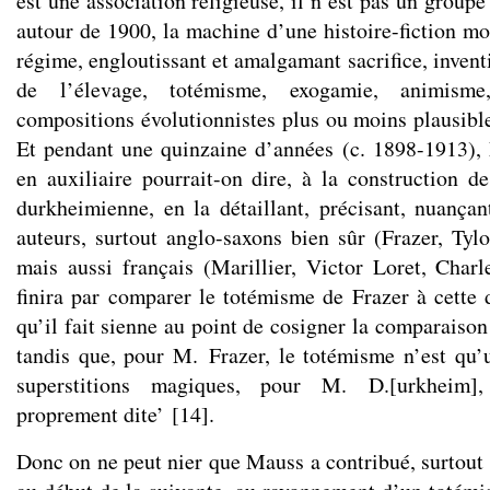
est une association religieuse, il n’est pas un group
autour de 1900, la machine d’une histoire-fiction mo
régime, engloutissant et amalgamant sacrifice, inventi
de l’élevage, totémisme, exogamie, animisme
compositions évolutionnistes plus ou moins plausibles
Et pendant une quinzaine d’années (c. 1898-1913), 
en auxiliaire pourrait-on dire, à la construction de
durkheimienne, en la détaillant, précisant, nuanç
auteurs, surtout anglo-saxons bien sûr (Frazer, Tylo
mais aussi français (Marillier, Victor Loret, Charle
finira par comparer le totémisme de Frazer à cette
qu’il fait sienne au point de cosigner la comparaiso
tandis que, pour M. Frazer, le totémisme n’est qu
superstitions magiques, pour M. D.[urkheim],
proprement dite’
[
14
]
.
Donc on ne peut nier que Mauss a contribué, surtout 