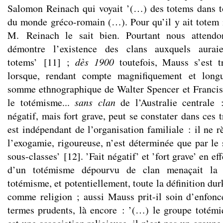
Salomon Reinach qui voyait ’(…) des totems dans to
du monde gréco-romain (…). Pour qu’il y ait totem il
M. Reinach le sait bien. Pourtant nous attendo
démontre l’existence des clans auxquels auraie
totems’
[
11
]
;
dès 1900
toutefois, Mauss s’est t
lorsque, rendant compte magnifiquement et long
somme ethnographique de Walter Spencer et Francis 
le totémisme...
sans clan
de l’Australie centrale 
négatif, mais fort grave, peut se constater dans ces 
est indépendant de l’organisation familiale : il ne r
l’exogamie, rigoureuse, n’est déterminée que par le 
sous-classes’
[
12
]
. ’Fait négatif’ et ’fort grave’ en e
d’un totémisme dépourvu de
clan
menaçait la
totémisme, et potentiellement, toute la définition du
comme religion ; aussi Mauss prit-il soin d’enfonc
termes prudents, là encore : ’(…) le groupe totémi