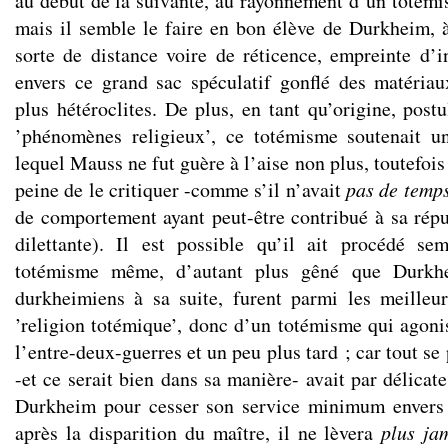
au début de la suivante, au rayonnement d’un totémi
mais il semble le faire en bon élève de Durkheim, 
sorte de distance voire de réticence, empreinte d’i
envers ce grand sac spéculatif gonflé des matéria
plus hétéroclites. De plus, en tant qu’origine, post
’phénomènes religieux’, ce totémisme soutenait u
lequel Mauss ne fut guère à l’aise non plus, toutefois
peine de le critiquer -comme s’il n’avait
pas de temps
de comportement ayant peut-être contribué à sa réput
dilettante). Il est possible qu’il ait procédé se
totémisme même, d’autant plus gêné que Durkhe
durkheimiens à sa suite, furent parmi les meilleu
’religion totémique’, donc d’un totémisme qui agoni
l’entre-deux-guerres et un peu plus tard ; car tout 
-et ce serait bien dans sa manière- avait par délicat
Durkheim pour cesser son service minimum envers l
après la disparition du maître, il ne lèvera
plus ja