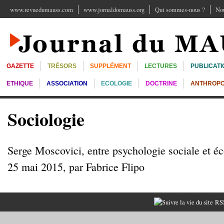
www.revuedumauss.com
www.jornaldomauss.org
Qui sommes-nous ?
Nou
GAZETTE
TRÉSORS
SUPPLÉMENT
LECTURES
PUBLICATI
ETHIQUE
ASSOCIATION
ECOLOGIE
DOCTRINE
ANTHROPO
Sociologie
Serge Moscovici, entre psychologie sociale et éc
25 mai 2015, par Fabrice Flipo
RSS