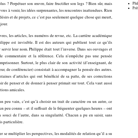
lus ? Perpétuer son œuvre, faire fructifier son legs ? Bien sûr, mais
Phi
Pré
res à venir, les idées surprenantes, les rencontres inattendues. Rien
sirs et de projets, ce c’est pas seulement quelque chose qui meurt,
jour.
ivres, les articles, les numéros de revue, etc. La carrière académique
lippe est invisible. Il est des auteurs qui publient tout ce qu’ils
 servir leur nom. Philippe était tout l’inverse. Dans ses ouvrages et
r le commentaire et la référence. Cela n’empêche pas une pensée
emprisonner. Surtout, le plus clair de son activité (d’enseignant, de
teur, de conférencier) consistait à accompagner la pensée des autres.
nes d’articles qui ont bénéficié de sa patte, de ses corrections
sir de penser et de donner à penser primait sur tout. Cela vaut aussi
ations amicales.
 peu vain, c’est qu’à choisir un trait de caractère ou un autre, ce
 un peu connu – et il suffisait de le fréquenter quelques heures – ont
n souci de l’autre, dans sa singularité. Chacun a pu en saisir, sans
is particulière.
r se multiplier les perspectives, les modalités de relation qu’il a su