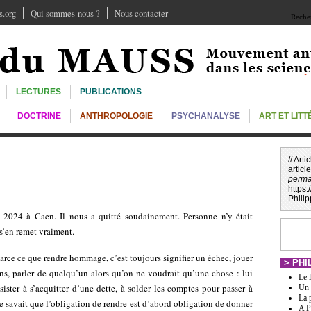
.org
Qui sommes-nous ?
Nous contacter
Recher
LECTURES
PUBLICATIONS
DOCTRINE
ANTHROPOLOGIE
PSYCHANALYSE
ART ET LIT
// Art
articl
perma
https
Phili
 2024 à Caen. Il nous a quitté soudainement. Personne n’y était
s’en remet vraiment.
parce ce que rendre hommage, c’est toujours signifier un échec, jouer
>
PHI
ns, parler de quelqu’un alors qu’on ne voudrait qu’une chose : lui
Le 
ister à s’acquitter d’une dette, à solder les comptes pour passer à
Un 
La 
 savait que l’obligation de rendre est d’abord obligation de donner
A P