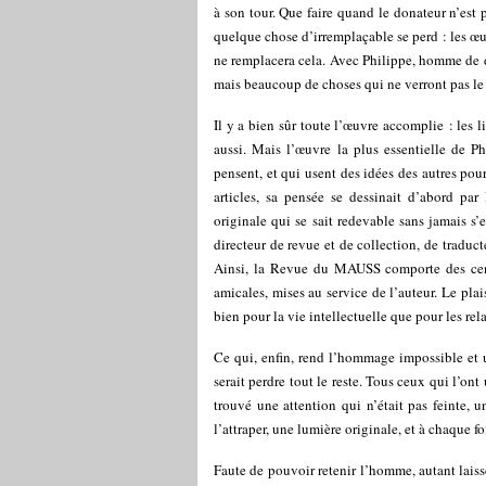
à son tour. Que faire quand le donateur n’est p
quelque chose d’irremplaçable se perd : les œuv
ne remplacera cela. Avec Philippe, homme de dé
mais beaucoup de choses qui ne verront pas le 
Il y a bien sûr toute l’œuvre accomplie : les l
aussi. Mais l’œuvre la plus essentielle de Phi
pensent, et qui usent des idées des autres pour
articles, sa pensée se dessinait d’abord pa
originale qui se sait redevable sans jamais s’
directeur de revue et de collection, de traduc
Ainsi, la Revue du MAUSS comporte des centai
amicales, mises au service de l’auteur. Le plai
bien pour la vie intellectuelle que pour les rel
Ce qui, enfin, rend l’hommage impossible et un
serait perdre tout le reste. Tous ceux qui l’ont
trouvé une attention qui n’était pas feinte, u
l’attraper, une lumière originale, et à chaque fo
Faute de pouvoir retenir l’homme, autant laisse