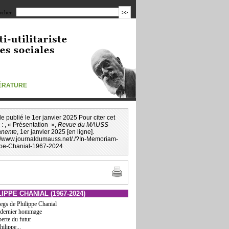
cher :
TÉRATURE
icle publié le 1er janvier 2025 Pour citer cet
e : , « Présentation »,
Revue du MAUSS
nente
, 1er janvier 2025 [en ligne].
://www.journaldumauss.net
/
./?In-Memoriam-
ppe-Chanial-1967-2024
LIPPE CHANIAL (1967-2024)
legs de Philippe Chanial
dernier hommage
perte du futur
hilippe...