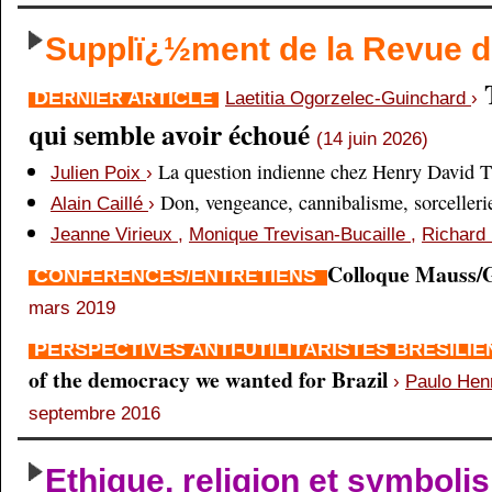
Supplï¿½ment de la Revue
DERNIER ARTICLE
Laetitia Ogorzelec-Guinchard
›
qui semble avoir échoué
(14 juin 2026)
La question indienne chez Henry David 
Julien Poix
›
Don, vengeance, cannibalisme, sorcellerie,
Alain Caillé
›
Jeanne Virieux
,
Monique Trevisan-Bucaille
,
Richard 
Colloque Mauss/G
CONFÉRENCES/ENTRETIENS
mars 2019
PERSPECTIVES ANTI-UTILITARISTES BRÉSILI
of the democracy we wanted for Brazil
›
Paulo Hen
septembre 2016
Ethique, religion et symboli