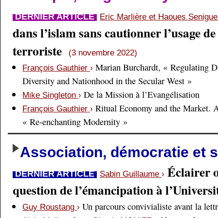
DERNIER ARTICLE
Eric Marlière et Haoues Senigu
dans l’islam sans cautionner l’usage de 
terroriste
(3 novembre 2022)
Marian Burchardt, « Regulating Di
François Gauthier
›
Diversity and Nationhood in the Secular West »
De la Mission à l’Evangélisation
Mike Singleton
›
Ritual Economy and the Market. 
François Gauthier
›
« Re-enchanting Modernity »
Association, démocratie et s
Éclairer 
DERNIER ARTICLE
Sabin Guillaume
›
question de l’émancipation à l’Universi
Un parcours convivialiste avant la lett
Guy Roustang
›