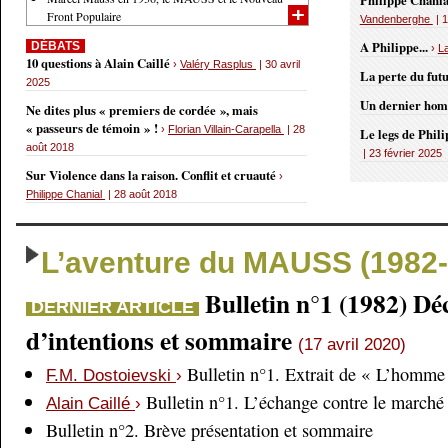
Philippe Chania
Front Populaire
Vandenberghe
| 1
A Philippe...
DÉBATS
›
L
10 questions à Alain Caillé
›
Valéry Rasplus
| 30 avril
La perte du fut
2025
Un dernier ho
Ne dites plus « premiers de cordée », mais
« passeurs de témoin » !
›
Florian Villain-Carapella
| 28
Le legs de Phil
août 2018
| 23 février 2025
Sur Violence dans la raison. Conflit et cruauté
›
Philippe Chanial
| 28 août 2018
L’aventure du MAUSS (1982-
Bulletin n°1 (1982) Dé
DERNIER ARTICLE
d’intentions et sommaire
(17 avril 2020)
Bulletin n°1. Extrait de « L’homme 
F.M. Dostoievski
›
Bulletin n°1. L’échange contre le marché
Alain Caillé
›
Bulletin n°2. Brève présentation et sommaire