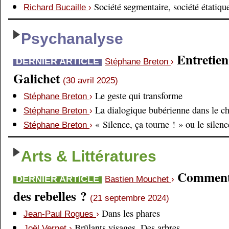
Société segmentaire, société étatiqu
Richard Bucaille
›
Psychanalyse
Entretien
DERNIER ARTICLE
Stéphane Breton
›
Galichet
(30 avril 2025)
Le geste qui transforme
Stéphane Breton
›
La dialogique bubérienne dans le c
Stéphane Breton
›
« Silence, ça tourne ! » ou le silen
Stéphane Breton
›
Arts & Littératures
Comment é
DERNIER ARTICLE
Bastien Mouchet
›
des rebelles ?
(21 septembre 2024)
Dans les phares
Jean-Paul Rogues
›
Brûlants visages. Des arbres
Joël Vernet
›