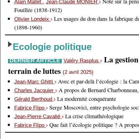
Note sur la pens
Alain Mallet
,
Jean-Claude MONIER
›
Fouillée (1838-1912)
Les usages du don dans la fabrique d
Olivier Londeix
›
(1898-1960)
Ecologie politique
La gestio
DERNIER ARTICLE
Valéry Rasplus
›
terrain de luttes
(2 avril 2025)
Avec et par-delà l’écologie : la Ca
Jean-Marc Ghitti
›
A propos de Bernard Charbonneau, 
Charles Jacquier
›
La modernité conquérante
Gérald Berthoud
›
Serge Moscovici, entre psychologie soci
Fabrice Flipo
›
La crise climathéologique
Jean-Pierre Cavalié
›
Que fait l’écologie politique ? A prop
Fabrice Flipo
›