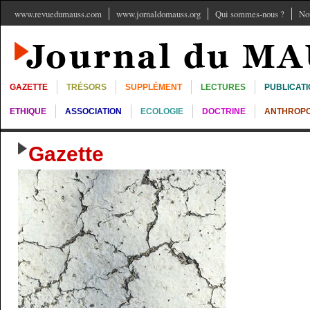
www.revuedumauss.com
www.jornaldomauss.org
Qui sommes-nous ?
No
GAZETTE
TRÉSORS
SUPPLÉMENT
LECTURES
PUBLICAT
ETHIQUE
ASSOCIATION
ECOLOGIE
DOCTRINE
ANTHROPO
Gazette