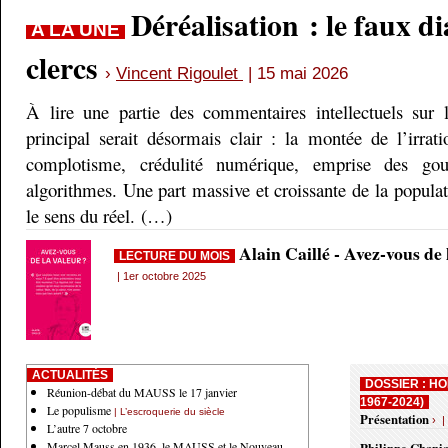
Déréalisation : le faux d
A LA UNE
clercs
›
Vincent Rigoulet
| 15 mai 2026
À lire une partie des commentaires intellectuels sur 
principal serait désormais clair : la montée de l’irrati
complotisme, crédulité numérique, emprise des gou
algorithmes. Une part massive et croissante de la populati
le sens du réel. (…)
Alain Caillé - Avez-vous de
LECTURE DU MOIS
| 1er octobre 2025
ACTUALITÉS
DOSSIER : HO
Réunion-débat du MAUSS le 17 janvier
1967-2024)
Le populisme
| L’escroquerie du siècle
Présentation
› |
L’autre 7 octobre
Marcel Mauss en 1936, le MAUSS et le Nouveau