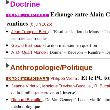
Doctrine
Echange entre Alain Cai
DERNIER ARTICLE
cantines
(8 juin 2025)
L’Essai sur le don de Mauss : Un
Jean-François Bert
›
les sciences sociales
Le don maussien en question
Gérald Berthoud
›
Donner – Recevoir – Rendre – D
ATD- Quart Monde
›
Anthropologie/Politique
Et le PC 
DERNIER ARTICLE
Philippe Velilla
›
Jeanne Virieux
,
Monique Trevisan-Bucaille
,
R. Bucai
de la famille (et certes non l’inverse)
De Van Gennep à Leach via Róheim 
Richard Bucaille
›
méthodologique