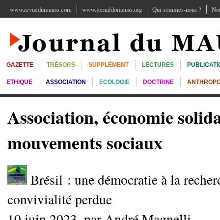
www.revuedumauss.com
www.jornaldomauss.org
Qui sommes-nous ?
Nou
GAZETTE
TRÉSORS
SUPPLÉMENT
LECTURES
PUBLICATI
ETHIQUE
ASSOCIATION
ECOLOGIE
DOCTRINE
ANTHROPO
Association, économie solida
mouvements sociaux
Brésil : une démocratie à la recher
convivialité perdue
10 juin 2023, par André Magnelli