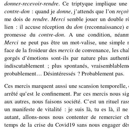
donner-recevoir-rendre
. Ce triptyque implique un
contre-don
: quand je
donne
, j’attends que l’on
reçoi
me dois de
rendre
.
Merci
semble jouer un double r
lien : il accuse réception du
don
(reconnaissance) e
promesse du
contre-don
. A une condition, néanmo
Merci
ne peut pas être un mot-valise, une simple m
face de la froideur des
mercis
de convenance, les cha
gorgés d’émotions sont-ils par nature plus authen
indiscutablement ; plus spontanés, vraisemblablem
probablement… Désintéressés ? Probablement pas.
Ces mercis marquent aussi une scansion temporelle, d
arrêté qu’est le confinement. Par ces mercis nous si
aux autres, nous faisons société. C’est un rituel ra
un manifeste de vitalité : je suis là, tu es là, il 
autant, allons-nous nous contenter de remercier c
temps de la crise du Covid19 sans nous engager dè