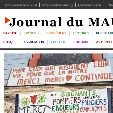
www.revuedumauss.com
www.jornaldomauss.org
Qui sommes-nous ?
Nou
GAZETTE
TRÉSORS
SUPPLÉMENT
LECTURES
PUBLICATI
ETHIQUE
ASSOCIATION
ECOLOGIE
DOCTRINE
ANTHROPO