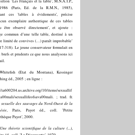
sition ’Les Français et la table’, M.N.A.T.P.,
1986 (Paris, Ed. de la R.M.N., 1985),
ant ces ’tables à évidements’, précise
ucun exemplaire authentique de ces tables
u être observé directement’, et ajoute :
age commun d’une telle table, destiné à un
e limité de convives (…) paraît improbable’
17-318). Le jeune conservateur formulait en
 brefs et prudents ce que nous analysons ici
ail.
Whitefish (Etat du Montana), Kessinger
hing éd., 2005 ; en ligne :
//ia600204.us.archive.org/10/items/sexuallif
va00mali/sexuallifeofsava00mali.
; trad. fr.
e sexuelle des sauvages du Nord-Ouest de la
ésie
, Paris, Payot éd., coll. ’Petite
thèque Payot’, 2000.
Une théorie scientifique de la culture (...)
,
o éd., coll. ’La Découverte’, 1970.