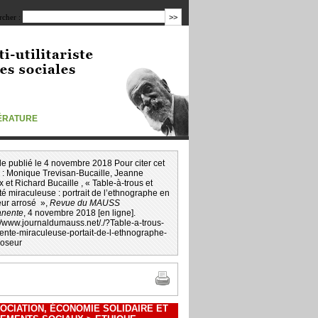
cher :
TÉRATURE
icle publié le 4 novembre 2018 Pour citer cet
 :
Monique Trevisan-Bucaille, Jeanne
x et Richard Bucaille
, « Table-à-trous et
é miraculeuse : portrait de l’ethnographe en
eur arrosé »,
Revue du MAUSS
nente
, 4 novembre 2018 [en ligne].
://www.journaldumauss.net
/
./?Table-a-trous-
rente-miraculeuse-portait-de-l-ethnographe-
roseur
OCIATION, ÉCONOMIE SOLIDAIRE ET