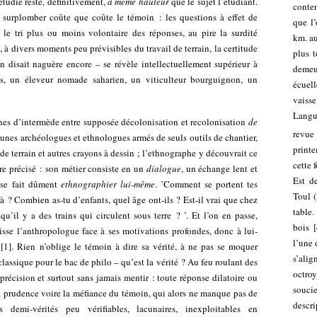
étudié reste, définitivement,
à même hauteur
que le sujet l’étudiant.
conten
r surplomber coûte que coûte le témoin : les questions à effet de
que l’
, le tri plus ou moins volontaire des réponses, au pire la surdité
km. au
 à divers moments peu prévisibles du travail de terrain, la certitude
plus t
n disait naguère encore – se révèle intellectuellement supérieur à
demeu
is, un éleveur nomade saharien, un viticulteur bourguignon, un
écuell
vaisse
Langu
nes d’intermède entre supposée décolonisation et recolonisation
de
revue
eunes archéologues et ethnologues armés de seuls outils de chantier,
print
de terrain et autres crayons à dessin ; l’ethnographe y découvrait ce
cette 
ère précisé : son métier consiste en un
dialogue
, un échange lent et
Est d
l se fait dûment
ethnographier lui-même
. ’Comment se portent tes
Toul (
là ? Combien as-tu d’enfants, quel âge ont-ils ? Est-il vrai que chez
table
 qu’il y a des trains qui circulent sous terre ? ’. Et l’on en passe,
bois [
isse l’anthropologue face à ses motivations profondes, donc à lui-
l’une 
[
1
]
. Rien n’oblige le témoin à dire sa vérité, à ne pas se moquer
s’ali
lassique pour le bac de philo – qu’est la vérité ? Au feu roulant des
octro
c précision et surtout sans jamais mentir : toute réponse dilatoire ou
souci
a prudence voire la méfiance du témoin, qui alors ne manque pas de
descr
demi-vérités peu vérifiables, lacunaires, inexploitables en