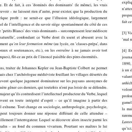
expliq
se. Et de fait, à ces ’dominés des dominants’ (le même), les vrais
n’att
voir – ne laissent rien d’autre, pour exister, que la production du
propr
lque profit : ne serait-ce que l’illusion idéologique, largement
fait c
el de l’intelligence et du savoir siège spontanément du côté de ces
e ’petits Blancs’ des vrais dominants – surcompensent leur médiocre
[
3
]
Vie
’naturelle’, confondant ce Verbe dont ils usent et abusent avec la
’mal 
lement
qu’en leur formation même
(au lycée, en ’classes-prépa’, dans
 oraux et soutenances, etc.), on les
entraîne
à ne jamais avoir tort
[
4
]
Ex
arques), fût-ce au prix de l’énoncé paisible des pires énormités.
journ
1890, 
ions, traiter de Johannes Kepler ou Jean-Baptiste Colbert ne permet
à un é
ais chez l’archéologue médiéviste fouillant les villages désertés du
valan
uvent quelque jugement dominateur sur les paysans anonymes de
ardéc
re gêner ces derniers, qui toutefois n’ont pas loisir de se défendre.
volont
majeur qu’ils contredisent l’intellectuel producteur du Verbe, lequel
profo
vent en toute intégrité d’esprit – ce qu’il imagine à partir des
gamel
’il exhume. Tout change en sociologie, anthropologie, psychologie,
la ma
 peut toujours donner une réponse différant de celle attendue –
rarem
uillement l’interrogateur. Lequel se découvre alors insecte parmi les
Lante
 malin – au fond du commun vivarium. Pourtant ses maîtres le lui
qu’ic