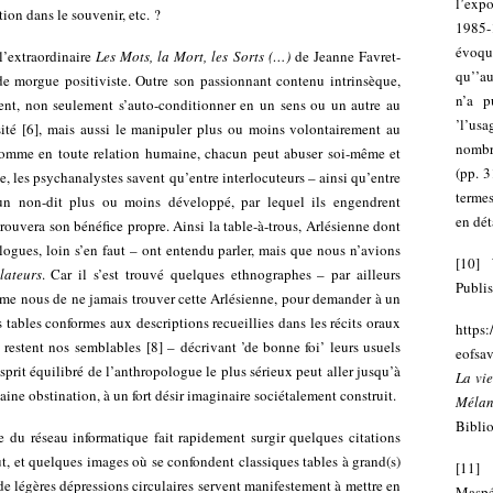
l’expo
tion dans le souvenir, etc. ?
1985-
évoqu
l’extraordinaire
Les Mots, la Mort, les Sorts (…)
de Jeanne Favret-
qu’’a
de morgue positiviste. Outre son passionnant contenu intrinsèque,
n’a p
ent, non seulement s’auto-conditionner en un sens ou un autre au
’l’us
ité
[
6
]
, mais aussi le manipuler plus ou moins volontairement au
nombr
 Comme en toute relation humaine, chacun peut abuser soi-même et
(pp. 3
e, les psychanalystes savent qu’entre interlocuteurs – ainsi qu’entre
termes
 un non-dit plus ou moins développé, par lequel ils engendrent
en dét
ouvera son bénéfice propre. Ainsi la table-à-trous, Arlésienne dont
gues, loin s’en faut – ont entendu parler, mais que nous n’avions
[
10
]
lateurs
. Car il s’est trouvé quelques ethnographes – par ailleurs
Publis
me nous de ne jamais trouver cette Arlésienne, pour demander à un
s tables conformes aux descriptions recueillies dans les récits oraux
https:
restent nos semblables
[
8
]
– décrivant ’de bonne foi’ leurs usuels
eofsa
sprit équilibré de l’anthropologue le plus sérieux peut aller jusqu’à
La vi
rtaine obstination, à un fort désir imaginaire sociétalement construit.
Mélan
Biblio
du réseau informatique fait rapidement surgir quelques citations
, et quelques images où se confondent classiques tables à grand(s)
[
11
]
ù de légères dépressions circulaires servent manifestement à mettre en
Maspér