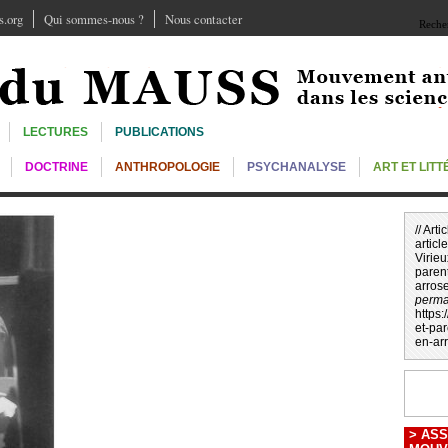
.org
Qui sommes-nous ?
Nous contacter
Recher
LECTURES
PUBLICATIONS
DOCTRINE
ANTHROPOLOGIE
PSYCHANALYSE
ART ET LIT
// Art
article
Virieu
parent
arros
perma
https
et-pa
en-ar
>
ASS