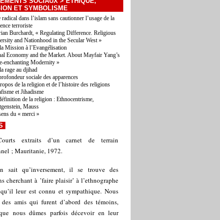
EMENTS SOCIAUX
>
ETHIQUE,
GION ET SYMBOLISME
e radical dans l’islam sans cautionner l’usage de la
lence terroriste
ian Burchardt, « Regulating Difference. Religious
ersity and Nationhood in the Secular West »
la Mission à l’Evangélisation
ual Economy and the Market. About Mayfair Yang’s
e-enchanting Modernity »
la rage au djihad
profondeur sociale des apparences
opos de la religion et de l’histoire des religions
afisme et Jihadisme
définition de la religion : Ethnocentrisme,
tgenstein, Mauss
sens du « merci »
S
Courts extraits d’un carnet de terrain
nel ; Mauritanie, 1972.
n sait qu’inversement, il se trouve des
s cherchant à ’faire plaisir’ à l’ethnographe
 qu’il leur est connu et sympathique. Nous
 des amis qui furent d’abord des témoins,
que nous dûmes parfois décevoir en leur