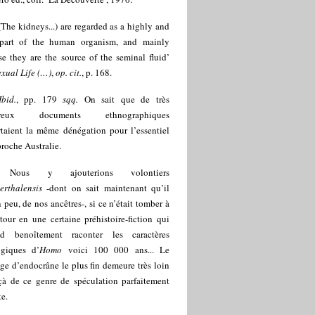
(The kidneys...) are regarded as a highly and
 part of the human organism, and mainly
e they are the source of the seminal fluid’
xual Life (…)
,
op. cit.
, p. 168.
Ibid.
, pp. 179
sqq.
On sait que de très
reux documents ethnographiques
rtaient la même dénégation pour l’essentiel
proche Australie.
]
Nous y ajouterions volontiers
erthalensis
-dont on sait maintenant qu’il
n peu, de nos ancêtres-, si ce n’était tomber à
tour en une certaine préhistoire-fiction qui
nd benoîtement raconter les caractères
ogiques d’
Homo
voici 100 000 ans... Le
e d’endocrâne le plus fin demeure très loin
çà de ce genre de spéculation parfaitement
te.