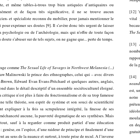
te, et même tables-à-trous trop bien astiquées d’antiquaires ou
anément et de façon très significative, il ne se trouve aucun
[
12
]
’
ien- et spécialiste reconnu du mobilier, pour jamais mentionner le
vital
ut pour exprimer ses doutes
[
9
]
. Il s’avère donc très urgent de laisser
becaus
la psychologie ou de l’archéologie, mais qui n’offre de toute façon
The Se
 doute s’abuser sur de tels sujets, on ne gagne que... perte de temps.
[
13
]
nomb
rappo
de la 
vrage comme
The
Sexual Life of Savages in Northwest Melanesia (...)
slaw Malinowski le prince des ethnographes, celui qui – avec divers
[
14
-Brown, Edward Evan Evans-Pritchard et quelques autres, anglais,
neand
fond dans le détail descriptif d’un ensemble sociétoculturel éloigné.
est, u
 critique n’est plus à faire du fonctionnalisme et de sa trop fameuse
notre 
 telle théorie, son esprit de système et son souci de scientificité
préte
 expliquer à la fois sa scrupuleuse intégrité, la finesse de ses
idéol
s méchanceté aucune, la pauvreté dogmatique de ses synthèses. Mais
moulag
 tout, sauf à la regarder comme produit partiel d’une éducation
en de
: genèse, en l’espèce, d’une raideur de principe et finalement d’une
gratui
t au sens de la nuance et surtout, à toute prise de recul. A l’inverse