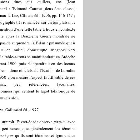
ssions dues aux cuillers, etc. (Jean
nard : ’Edmond Caumat, deuxième classe’,
nau-le-Lez, Climats éd., 1996, pp. 146-147 ;
ographie très romancée, sur un ton plaisant :
mention d’une telle table-à-trous en contexte
aire après la Deuxième Guerre mondiale ne
 pas de surprendre...). Bilan : présumée quasi
rue en milieu domestique ariégeois vers
la table-à-trous se maintiendrait en Ardèche
ant 1900, puis réapparaîtrait en des locaux
ires – donc officiels, de l’Etat ! – de Lorraine
950 ; on mesure l’aspect inutilisable de ces
ions, peu référencées, lacunaires,
onnées, qui sentent le fagot folklorique de
auvais aloi.
ris, Gallimard éd., 1977.
 surcroît, Favret-Saada observe
passim
, avec
e pertinence, que généralement les témoins
vent pas
qu’ils sont témoins, et ignorent ce