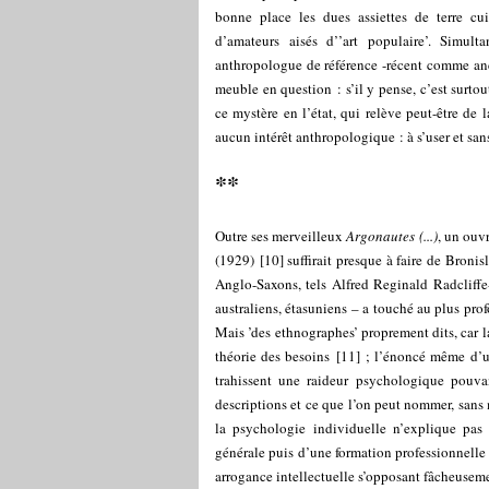
bonne place les dues assiettes de terre cui
d’amateurs aisés d’’art populaire’. Simult
anthropologue de référence -récent comme anc
meuble en question : s’il y pense, c’est surto
ce mystère en l’état, qui relève peut-être de 
aucun intérêt anthropologique : à s’user et sans
**
Outre ses merveilleux
Argonautes (...)
, un ou
(1929)
[
10
]
suffirait presque à faire de Broni
Anglo-Saxons, tels Alfred Reginald Radcliffe
australiens, étasuniens – a touché au plus pro
Mais ’des ethnographes’ proprement dits, car la
théorie des besoins
[
11
]
; l’énoncé même d’une
trahissent une raideur psychologique pouvant
descriptions et ce que l’on peut nommer, san
la psychologie individuelle n’explique pas
générale puis d’une formation professionnelle 
arrogance intellectuelle s’opposant fâcheusemen