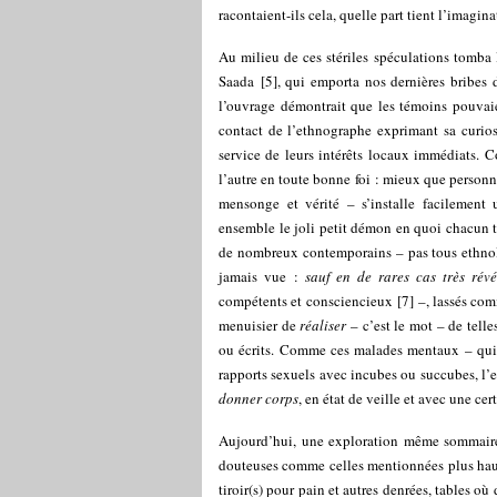
racontaient-ils cela, quelle part tient l’imagina
Au milieu de ces stériles spéculations tomba 
Saada
[
5
]
, qui emporta nos dernières bribes 
l’ouvrage démontrait que les témoins pouvai
contact de l’ethnographe exprimant sa curios
service de leurs intérêts locaux immédiats.
l’autre en toute bonne foi : mieux que personn
mensonge et vérité – s’installe facilement
ensemble le joli petit démon en quoi chacun tr
de nombreux contemporains – pas tous ethnolo
jamais vue :
sauf en de rares cas très révé
compétents et consciencieux
[
7
]
–, lassés com
menuisier de
réaliser
– c’est le mot – de telle
ou écrits. Comme ces malades mentaux – qui 
rapports sexuels avec incubes ou succubes, l’e
donner corps
, en état de veille et avec une ce
Aujourd’hui, une exploration même sommaire 
douteuses comme celles mentionnées plus haut
tiroir(s) pour pain et autres denrées, tables o