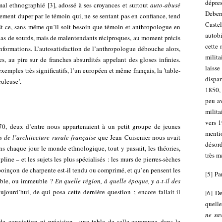
dépre
mal ethnographié
[
3
]
, adossé à ses croyances et surtout
auto-abusé
Deber
cilement duper par le témoin qui, ne se sentant pas en confiance, tend
Castel
Et ce, sans même qu’il soit besoin que témoin et anthropologue en
autobi
 pas de sourds, mais de malentendants réciproques, au moment précis
cette 
nformations. L’autosatisfaction de l’anthropologue débouche alors,
milit
 au pire sur de franches absurdités appelant des gloses infinies.
laisse
emples très significatifs, l’un européen et même français, la ’table-
dispa
culeuse’.
1850, 
peu av
milita
vers 1
70, deux d’entre nous appartenaient à un petit groupe de jeunes
ment
 de l’architecture rurale
française
que Jean Cuisenier nous avait
désord
ns chaque jour le monde ethnologique, tout y passait, les théories,
très m
ipline – et les sujets les plus spécialisés : les murs de pierres-sèches
e poinçon de charpente est-il tendu ou comprimé, et qu’en pensent les
[
5
]
Pa
euble, ou immeuble ?
En quelle région, à quelle époque, y a-t-il des
aujourd’hui, de qui posa cette dernière question ; encore fallait-il
[
6
]
De
quell
ne sa
 de conviction ni précision– une table de salle-commune dans le