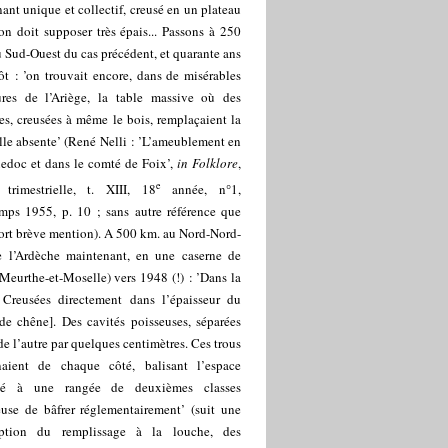
ant unique et collectif, creusé en un plateau
on doit supposer très épais... Passons à 250
 Sud-Ouest du cas précédent, et quarante ans
ôt : ’on trouvait encore, dans de misérables
res de l’Ariège, la table massive où des
es, creusées à même le bois, remplaçaient la
lle absente’ (René Nelli : ’L’ameublement en
edoc et dans le comté de Foix’,
in
Folklore
,
e
 trimestrielle, t. XIII, 18
année, n°1,
emps 1955, p. 10 ; sans autre référence que
fort brève mention). A 500 km. au Nord-Nord-
e l’Ardèche maintenant, en une caserne de
Meurthe-et-Moselle) vers 1948 (!) : ’Dans la
. Creusées directement dans l’épaisseur du
de chêne]. Des cavités poisseuses, séparées
de l’autre par quelques centimètres. Ces trous
gnaient de chaque côté, balisant l’espace
yé à une rangée de deuxièmes classes
euse de bâfrer réglementairement’ (suit une
iption du remplissage à la louche, des