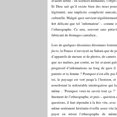
avaient seriné : en sciences-humaines, l’objet 
Et Dieu sait qu’il existe bien des ruses pou
légitimité, une implicite complicité amicale
culturelle. Malgré quoi survient régulièrement,
fort délicate que tel ’informateur’ – comme o
l’ethnographe. Ce sera, souvent sans préav
fabricant de fromages cantalien...
Lors de quelques décennies désormais lointai
facto
, la France n’envoyait au Sahara que de j
d’appareils de mesure et de photos, de carnets 
que ses maîtres, par contre, ne lui avaient gu
progressif d’informations au long de quoi i
parents et ta femme ? Pourquoi n’est-elle pas 
toi, le paysage est vert jusqu’à l’horizon, et
nonobstant la redoutable interrogation qui la
même : ’Pourquoi veux-tu savoir tout ça ?’
finement de l’ethnographe, et puis – question c
questions, il faut répondre à la fois vite, ave
même seulement hésitante éveille assez vite l
payer en retour l’ethnographe de mêmes 