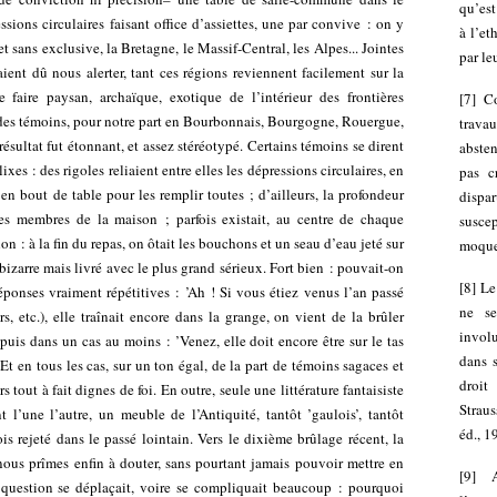
qu’est
ssions circulaires faisant office d’assiettes, une par convive : on y
à l’et
 et sans exclusive, la Bretagne, le Massif-Central, les Alpes... Jointes
par le
ent dû nous alerter, tant ces régions reviennent facilement sur la
 faire paysan, archaïque, exotique de l’intérieur des frontières
[
7
]
Co
des témoins, pour notre part en Bourbonnais, Bourgogne, Rouergue,
trava
e résultat fut étonnant, et assez stéréotypé. Certains témoins se dirent
absten
lixes : des rigoles reliaient entre elles les dépressions circulaires, en
pas c
 en bout de table pour les remplir toutes ; d’ailleurs, la profondeur
disp
des membres de la maison ; parfois existait, au centre de chaque
suscep
n : à la fin du repas, on ôtait les bouchons et un seau d’eau jeté sur
moquer
eu bizarre mais livré avec le plus grand sérieux. Fort bien : pouvait-on
[
8
]
Le
réponses vraiment répétitives : ’Ah ! Si vous étiez venus l’an passé
ne se
rs, etc.), elle traînait encore dans la grange, on vient de la brûler
invol
; puis dans un cas au moins : ’Venez, elle doit encore être sur le tas
dans s
’. Et en tous les cas, sur un ton égal, de la part de témoins sagaces et
droit
 tout à fait dignes de foi. En outre, seule une littérature fantaisiste
Strau
 l’une l’autre, un meuble de l’Antiquité, tantôt ’gaulois’, tantôt
éd., 1
is rejeté dans le passé lointain. Vers le dixième brûlage récent, la
ous prîmes enfin à douter, sans pourtant jamais pouvoir mettre en
[
9
]
a question se déplaçait, voire se compliquait beaucoup : pourquoi