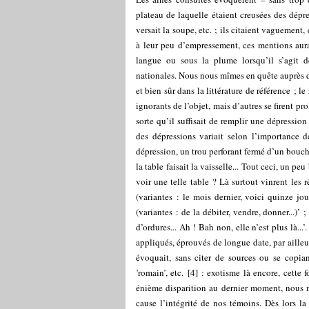
plateau de laquelle étaient creusées des dépre
versait la soupe, etc. ; ils citaient vaguement,
à leur peu d’empressement, ces mentions aurai
langue ou sous la plume lorsqu’il s’agit de
nationales. Nous nous mîmes en quête auprès 
et bien sûr dans la littérature de référence ; l
ignorants de l’objet, mais d’autres se firent pro
sorte qu’il suffisait de remplir une dépression
des dépressions variait selon l’importance 
dépression, un trou perforant fermé d’un boucho
la table faisait la vaisselle... Tout ceci, un p
voir une telle table ? Là surtout vinrent les 
(variantes : le mois dernier, voici quinze jou
(variantes : de la débiter, vendre, donner...)’ 
d’ordures... Ah ! Bah non, elle n’est plus là...
appliqués, éprouvés de longue date, par ailleurs
évoquait, sans citer de sources ou se copiant
’romain’, etc.
[
4
]
: exotisme là encore, cette fo
énième disparition au dernier moment, nous n
cause l’intégrité de nos témoins. Dès lors l