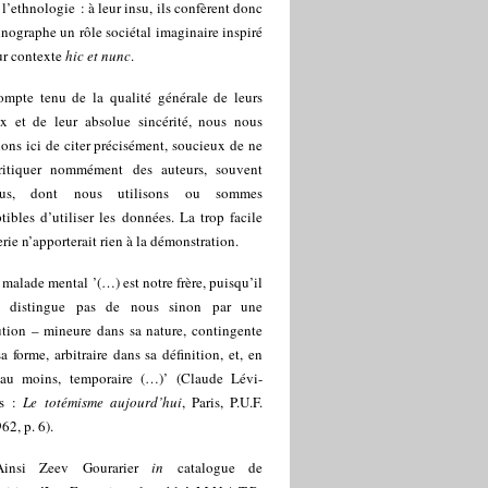
 l’ethnologie : à leur insu, ils confèrent donc
hnographe un rôle sociétal imaginaire inspiré
ur contexte
hic et nunc
.
mpte tenu de la qualité générale de leurs
ux et de leur absolue sincérité, nous nous
ons ici de citer précisément, soucieux de ne
ritiquer nommément des auteurs, souvent
arus, dont nous utilisons ou sommes
tibles d’utiliser les données. La trop facile
ie n’apporterait rien à la démonstration.
 malade mental ’(…) est notre frère, puisqu’il
 distingue pas de nous sinon par une
ution – mineure dans sa nature, contingente
a forme, arbitraire dans sa définition, et, en
 au moins, temporaire (…)’ (Claude Lévi-
ss :
Le totémisme aujourd’hui
, Paris, P.U.F.
962, p. 6).
Ainsi Zeev Gourarier
in
catalogue de