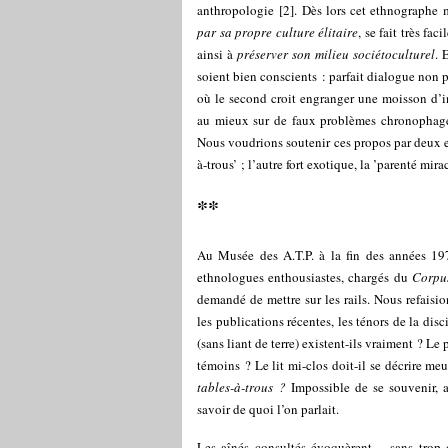
anthropologie
[
2
]
. Dès lors cet ethnographe 
par sa
propre culture élitaire
, se fait très fa
ainsi à
préserver son milieu sociétoculturel
. 
soient bien conscients : parfait dialogue non
où le second croit engranger une moisson d’i
au mieux sur de faux problèmes chronophages,
Nous voudrions soutenir ces propos par deux ex
à-trous’ ; l’autre fort exotique, la ’parenté mira
**
Au Musée des A.T.P. à la fin des années 19
ethnologues enthousiastes, chargés du
Corpus
demandé de mettre sur les rails. Nous refaisio
les publications récentes, les ténors de la disc
(sans liant de terre) existent-ils vraiment ? L
témoins ? Le lit mi-clos doit-il se décrire m
tables-à-trous ?
Impossible de
se souvenir, 
savoir de quoi l’on parlait.
Les aînés consultés évoquèrent – sans trop