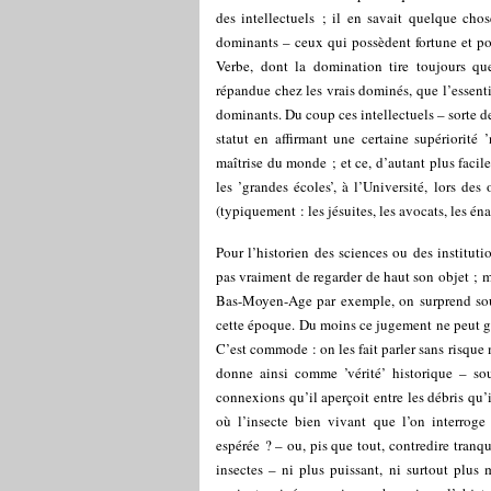
des intellectuels ; il en savait quelque cho
dominants – ceux qui possèdent fortune et pou
Verbe, dont la domination tire toujours que
répandue chez les vrais dominés, que l’essenti
dominants. Du coup ces intellectuels – sorte d
statut en affirmant une certaine supériorité 
maîtrise du monde ; et ce, d’autant plus faci
les ’grandes écoles’, à l’Université, lors des
(typiquement : les jésuites, les avocats, les én
Pour l’historien des sciences ou des institut
pas vraiment de regarder de haut son objet ; m
Bas-Moyen-Age par exemple, on surprend so
cette époque. Du moins ce jugement ne peut guè
C’est commode : on les fait parler sans risque 
donne ainsi comme ’vérité’ historique – sou
connexions qu’il aperçoit entre les débris qu
où l’insecte bien vivant que l’on interroge
espérée ? – ou, pis que tout, contredire tranq
insectes – ni plus puissant, ni surtout plus