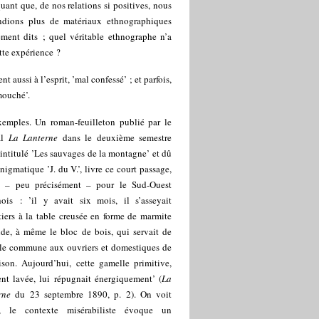
uant que, de nos relations si positives, nous
endions plus de matériaux ethnographiques
ement dits ; quel véritable ethnographe n’a
ette expérience ?
nt aussi à l’esprit, ’mal confessé’ ; et parfois,
mouché’.
emples. Un roman-feuilleton publié par le
al
La Lanterne
dans le deuxième semestre
intitulé ’Les sauvages de la montagne’ et dû
nigmatique ’J. du V.’, livre ce court passage,
t – peu précisément – pour le Sud-Ouest
hois : ’il y avait six mois, il s’asseyait
iers à la table creusée en forme de marmite
nde, à même le bloc de bois, qui servait de
le commune aux ouvriers et domestiques de
ison. Aujourd’hui, cette gamelle primitive,
ent lavée, lui répugnait énergiquement’ (
La
rne
du 23 septembre 1890, p. 2). On voit
i, le contexte misérabiliste évoque un