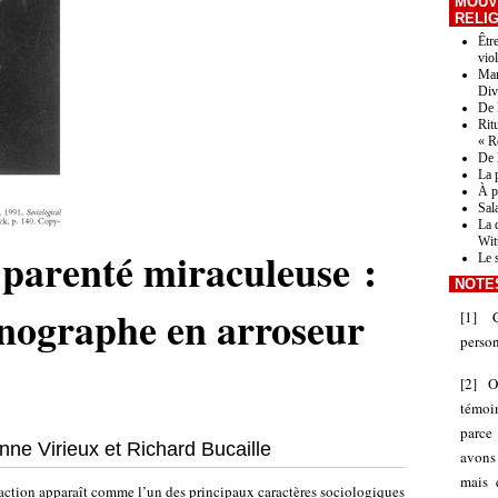
MOUV
RELI
Êtr
vio
Mar
Div
De 
Rit
« R
De 
La 
À pr
Sal
La 
Wit
 parenté miraculeuse :
Le 
NOTE
hnographe en arroseur
[
1
]
person
[
2
]
O
témoin
parce
nne Virieux et Richard Bucaille
avons
mais 
sfaction apparaît comme l’un des principaux caractères sociologiques