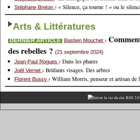
« Silence, ça tourne ! » ou le silen
Stéphane Breton
›
Arts & Littératures
Comment é
DERNIER ARTICLE
Bastien Mouchet
›
des rebelles ?
(21 septembre 2024)
Dans les phares
Jean-Paul Rogues
›
Brûlants visages. Des arbres
Joël Vernet
›
William Morris, penseur et artisan de 
Florent Bussy
›
RSS 2.0