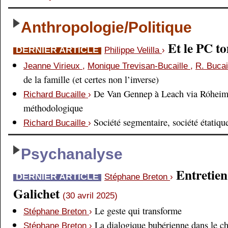
Anthropologie/Politique
Et le PC 
DERNIER ARTICLE
Philippe Velilla
›
Jeanne Virieux
,
Monique Trevisan-Bucaille
,
R. Bucai
de la famille (et certes non l’inverse)
De Van Gennep à Leach via Róheim 
Richard Bucaille
›
méthodologique
Société segmentaire, société étatiqu
Richard Bucaille
›
Psychanalyse
Entretien
DERNIER ARTICLE
Stéphane Breton
›
Galichet
(30 avril 2025)
Le geste qui transforme
Stéphane Breton
›
La dialogique bubérienne dans le c
Stéphane Breton
›