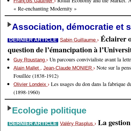
Ritual Economy and the Market. 
François Gauthier
›
« Re-enchanting Modernity »
Association, démocratie et s
Éclairer 
DERNIER ARTICLE
Sabin Guillaume
›
question de l’émancipation à l’Universi
Un parcours convivialiste avant la lett
Guy Roustang
›
Note sur la pens
Alain Mallet
,
Jean-Claude MONIER
›
Fouillée (1838-1912)
Les usages du don dans la fabrique d
Olivier Londeix
›
(1898-1960)
Ecologie politique
La gestio
DERNIER ARTICLE
Valéry Rasplus
›