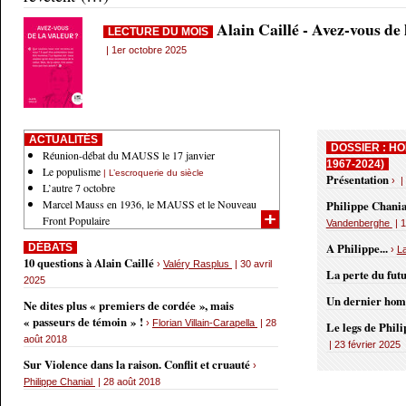
Alain Caillé - Avez-vous de
LECTURE DU MOIS
| 1er octobre 2025
ACTUALITÉS
DOSSIER : HO
Réunion-débat du MAUSS le 17 janvier
1967-2024)
Le populisme
| L’escroquerie du siècle
Présentation
› |
L’autre 7 octobre
Marcel Mauss en 1936, le MAUSS et le Nouveau
Philippe Chania
Front Populaire
Vandenberghe
| 1
A Philippe...
DÉBATS
›
L
10 questions à Alain Caillé
›
Valéry Rasplus
| 30 avril
La perte du fut
2025
Un dernier ho
Ne dites plus « premiers de cordée », mais
« passeurs de témoin » !
›
Florian Villain-Carapella
| 28
Le legs de Phil
août 2018
| 23 février 2025
Sur Violence dans la raison. Conflit et cruauté
›
Philippe Chanial
| 28 août 2018