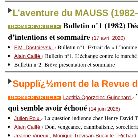
L’aventure du MAUSS (1982-
Bulletin n°1 (1982) Dé
DERNIER ARTICLE
d’intentions et sommaire
(17 avril 2020)
Bulletin n°1. Extrait de « L’homme 
F.M. Dostoievski
›
Bulletin n°1. L’échange contre le marché
Alain Caillé
›
Bulletin n°2. Brève présentation et sommaire
Supplï¿½ment de la Revue
DERNIER ARTICLE
Laetitia Ogorzelec-Guinchard
›
qui semble avoir échoué
(14 juin 2026)
La question indienne chez Henry David 
Julien Poix
›
Don, vengeance, cannibalisme, sorcellerie,
Alain Caillé
›
Jeanne Virieux
,
Monique Trevisan-Bucaille
,
Richard 