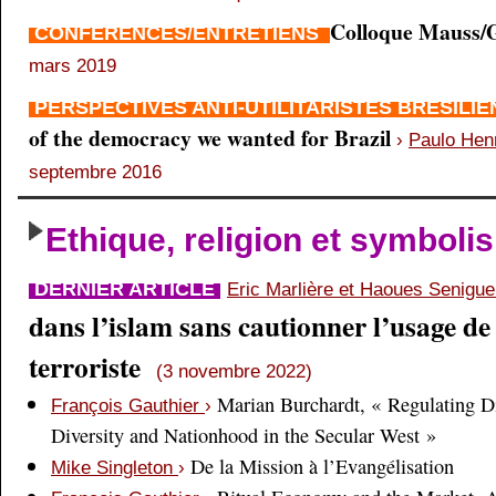
Colloque Mauss/G
CONFÉRENCES/ENTRETIENS
mars 2019
PERSPECTIVES ANTI-UTILITARISTES BRÉSILI
of the democracy we wanted for Brazil
›
Paulo Hen
septembre 2016
Ethique, religion et symboli
DERNIER ARTICLE
Eric Marlière et Haoues Senigu
dans l’islam sans cautionner l’usage de 
terroriste
(3 novembre 2022)
Marian Burchardt, « Regulating Di
François Gauthier
›
Diversity and Nationhood in the Secular West »
De la Mission à l’Evangélisation
Mike Singleton
›