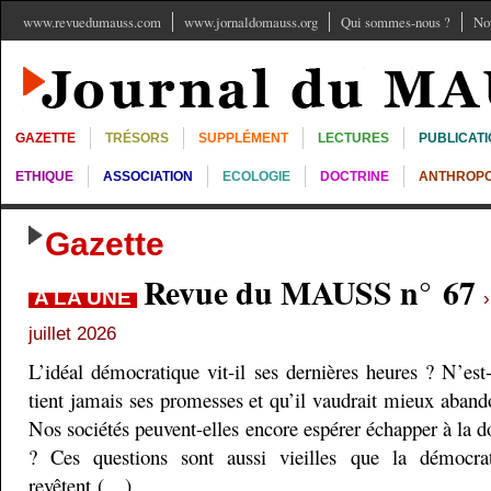
www.revuedumauss.com
www.jornaldomauss.org
Qui sommes-nous ?
No
GAZETTE
TRÉSORS
SUPPLÉMENT
LECTURES
PUBLICAT
ETHIQUE
ASSOCIATION
ECOLOGIE
DOCTRINE
ANTHROPO
Gazette
Revue du MAUSS n° 67
A LA UNE
juillet 2026
L’idéal démocratique vit-il ses dernières heures ? N’est
tient jamais ses promesses et qu’il vaudrait mieux aband
Nos sociétés peuvent-elles encore espérer échapper à la do
? Ces questions sont aussi vieilles que la démocra
revêtent (…)