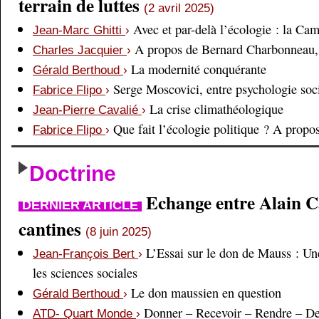
terrain de luttes
(2 avril 2025)
Avec et par-delà l’écologie : la Ca
Jean-Marc Ghitti
›
A propos de Bernard Charbonneau, 
Charles Jacquier
›
La modernité conquérante
Gérald Berthoud
›
Serge Moscovici, entre psychologie soci
Fabrice Flipo
›
La crise climathéologique
Jean-Pierre Cavalié
›
Que fait l’écologie politique ? A prop
Fabrice Flipo
›
Doctrine
Echange entre Alain Cai
DERNIER ARTICLE
cantines
(8 juin 2025)
L’Essai sur le don de Mauss : Un
Jean-François Bert
›
les sciences sociales
Le don maussien en question
Gérald Berthoud
›
Donner – Recevoir – Rendre – D
ATD- Quart Monde
›