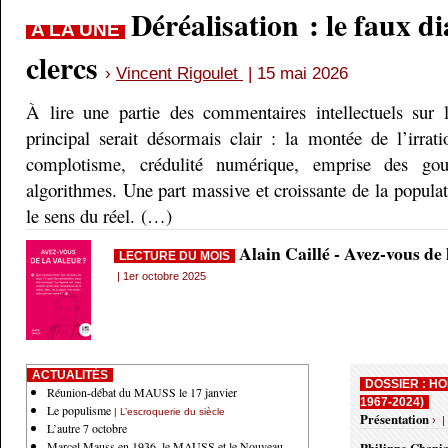
Déréalisation : le faux d
A LA UNE
clercs
›
Vincent Rigoulet
| 15 mai 2026
À lire une partie des commentaires intellectuels sur 
principal serait désormais clair : la montée de l’irrati
complotisme, crédulité numérique, emprise des gou
algorithmes. Une part massive et croissante de la populati
le sens du réel. (…)
Alain Caillé - Avez-vous de
LECTURE DU MOIS
| 1er octobre 2025
ACTUALITÉS
DOSSIER : HO
Réunion-débat du MAUSS le 17 janvier
1967-2024)
Le populisme
| L’escroquerie du siècle
Présentation
› |
L’autre 7 octobre
Marcel Mauss en 1936, le MAUSS et le Nouveau