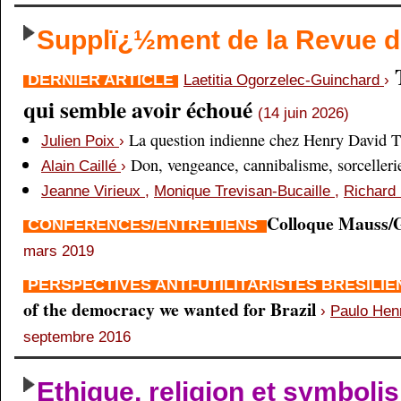
Supplï¿½ment de la Revue
DERNIER ARTICLE
Laetitia Ogorzelec-Guinchard
›
qui semble avoir échoué
(14 juin 2026)
La question indienne chez Henry David 
Julien Poix
›
Don, vengeance, cannibalisme, sorcellerie,
Alain Caillé
›
Jeanne Virieux
,
Monique Trevisan-Bucaille
,
Richard 
Colloque Mauss/G
CONFÉRENCES/ENTRETIENS
mars 2019
PERSPECTIVES ANTI-UTILITARISTES BRÉSILI
of the democracy we wanted for Brazil
›
Paulo Hen
septembre 2016
Ethique, religion et symboli