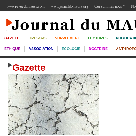
www.revuedumauss.com
www.jornaldomauss.org
Qui sommes-nous ?
No
GAZETTE
TRÉSORS
SUPPLÉMENT
LECTURES
PUBLICAT
ETHIQUE
ASSOCIATION
ECOLOGIE
DOCTRINE
ANTHROPO
Gazette