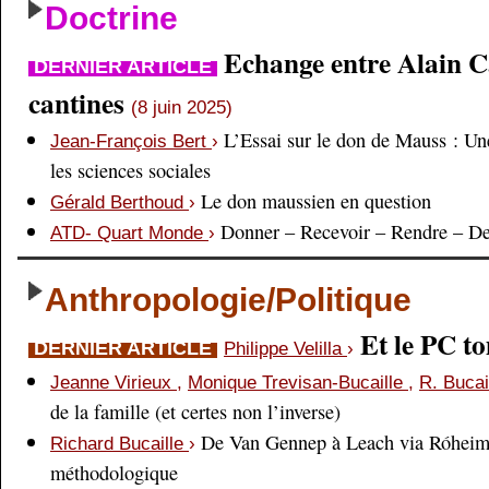
Doctrine
Echange entre Alain Cai
DERNIER ARTICLE
cantines
(8 juin 2025)
L’Essai sur le don de Mauss : Un
Jean-François Bert
›
les sciences sociales
Le don maussien en question
Gérald Berthoud
›
Donner – Recevoir – Rendre – D
ATD- Quart Monde
›
Anthropologie/Politique
Et le PC 
DERNIER ARTICLE
Philippe Velilla
›
Jeanne Virieux
,
Monique Trevisan-Bucaille
,
R. Bucai
de la famille (et certes non l’inverse)
De Van Gennep à Leach via Róheim 
Richard Bucaille
›
méthodologique