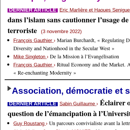
DERNIER ARTICLE
Eric Marlière et Haoues Senigu
dans l’islam sans cautionner l’usage de 
terroriste
(3 novembre 2022)
Marian Burchardt, « Regulating Di
François Gauthier
›
Diversity and Nationhood in the Secular West »
De la Mission à l’Evangélisation
Mike Singleton
›
Ritual Economy and the Market. 
François Gauthier
›
« Re-enchanting Modernity »
Association, démocratie et s
Éclairer 
DERNIER ARTICLE
Sabin Guillaume
›
question de l’émancipation à l’Universi
Un parcours convivialiste avant la lett
Guy Roustang
›