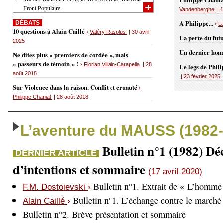
Philippe Chania
Front Populaire
Vandenberghe
| 1
A Philippe...
DÉBATS
›
L
10 questions à Alain Caillé
›
Valéry Rasplus
| 30 avril
La perte du fut
2025
Un dernier ho
Ne dites plus « premiers de cordée », mais
« passeurs de témoin » !
›
Florian Villain-Carapella
| 28
Le legs de Phil
août 2018
| 23 février 2025
Sur Violence dans la raison. Conflit et cruauté
›
Philippe Chanial
| 28 août 2018
L’aventure du MAUSS (1982-
Bulletin n°1 (1982) Dé
DERNIER ARTICLE
d’intentions et sommaire
(17 avril 2020)
Bulletin n°1. Extrait de « L’homme 
F.M. Dostoievski
›
Bulletin n°1. L’échange contre le marché
Alain Caillé
›
Bulletin n°2. Brève présentation et sommaire