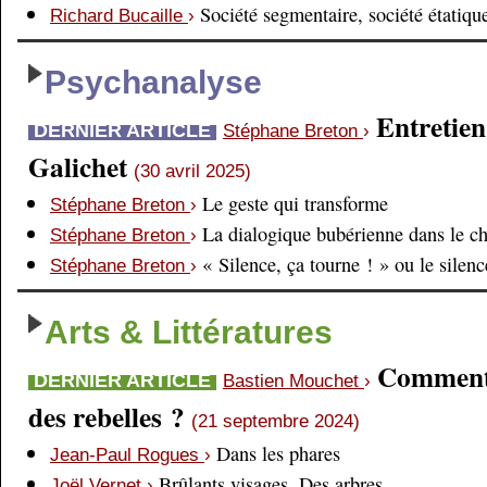
Société segmentaire, société étatiqu
Richard Bucaille
›
Psychanalyse
Entretien
DERNIER ARTICLE
Stéphane Breton
›
Galichet
(30 avril 2025)
Le geste qui transforme
Stéphane Breton
›
La dialogique bubérienne dans le c
Stéphane Breton
›
« Silence, ça tourne ! » ou le silen
Stéphane Breton
›
Arts & Littératures
Comment é
DERNIER ARTICLE
Bastien Mouchet
›
des rebelles ?
(21 septembre 2024)
Dans les phares
Jean-Paul Rogues
›
Brûlants visages. Des arbres
Joël Vernet
›