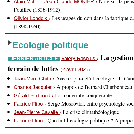
Note sur la pens
Alain Mallet
,
Jean-Claude MONIER
›
Fouillée (1838-1912)
Les usages du don dans la fabrique d
Olivier Londeix
›
(1898-1960)
Ecologie politique
La gestio
DERNIER ARTICLE
Valéry Rasplus
›
terrain de luttes
(2 avril 2025)
Avec et par-delà l’écologie : la Ca
Jean-Marc Ghitti
›
A propos de Bernard Charbonneau, 
Charles Jacquier
›
La modernité conquérante
Gérald Berthoud
›
Serge Moscovici, entre psychologie soci
Fabrice Flipo
›
La crise climathéologique
Jean-Pierre Cavalié
›
Que fait l’écologie politique ? A prop
Fabrice Flipo
›