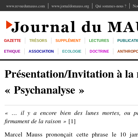
www.revuedumauss.com
www.jornaldomauss.org
Qui sommes-nous ?
Nou
GAZETTE
TRÉSORS
SUPPLÉMENT
LECTURES
PUBLICATI
ETHIQUE
ASSOCIATION
ECOLOGIE
DOCTRINE
ANTHROPO
Présentation/Invitation à la
« Psychanalyse »
« … il y a encore bien des lunes mortes, ou pâ
firmament de la raison »
[
1
]
Marcel Mauss prononçait cette phrase le 10 jan