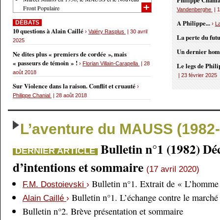
Philippe Chania
Front Populaire
Vandenberghe
| 1
A Philippe...
DÉBATS
›
L
10 questions à Alain Caillé
›
Valéry Rasplus
| 30 avril
La perte du fut
2025
Un dernier ho
Ne dites plus « premiers de cordée », mais
« passeurs de témoin » !
›
Florian Villain-Carapella
| 28
Le legs de Phil
août 2018
| 23 février 2025
Sur Violence dans la raison. Conflit et cruauté
›
Philippe Chanial
| 28 août 2018
L’aventure du MAUSS (1982-
Bulletin n°1 (1982) Dé
DERNIER ARTICLE
d’intentions et sommaire
(17 avril 2020)
Bulletin n°1. Extrait de « L’homme 
F.M. Dostoievski
›
Bulletin n°1. L’échange contre le marché
Alain Caillé
›
Bulletin n°2. Brève présentation et sommaire