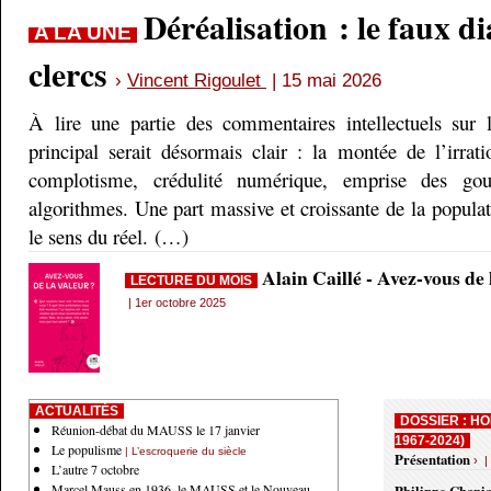
Déréalisation : le faux d
A LA UNE
clercs
›
Vincent Rigoulet
| 15 mai 2026
À lire une partie des commentaires intellectuels sur 
principal serait désormais clair : la montée de l’irrati
complotisme, crédulité numérique, emprise des gou
algorithmes. Une part massive et croissante de la populati
le sens du réel. (…)
Alain Caillé - Avez-vous de
LECTURE DU MOIS
| 1er octobre 2025
ACTUALITÉS
DOSSIER : HO
Réunion-débat du MAUSS le 17 janvier
1967-2024)
Le populisme
| L’escroquerie du siècle
Présentation
› |
L’autre 7 octobre
Marcel Mauss en 1936, le MAUSS et le Nouveau