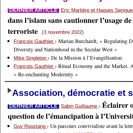
DERNIER ARTICLE
Eric Marlière et Haoues Senigu
dans l’islam sans cautionner l’usage de 
terroriste
(3 novembre 2022)
Marian Burchardt, « Regulating Di
François Gauthier
›
Diversity and Nationhood in the Secular West »
De la Mission à l’Evangélisation
Mike Singleton
›
Ritual Economy and the Market. 
François Gauthier
›
« Re-enchanting Modernity »
Association, démocratie et s
Éclairer 
DERNIER ARTICLE
Sabin Guillaume
›
question de l’émancipation à l’Universi
Un parcours convivialiste avant la lett
Guy Roustang
›