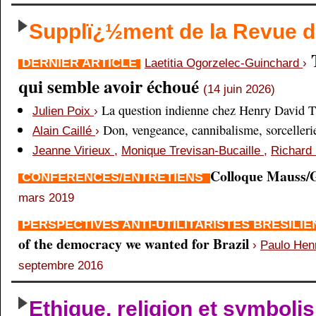
Supplï¿½ment de la Revue
DERNIER ARTICLE
Laetitia Ogorzelec-Guinchard
›
qui semble avoir échoué
(14 juin 2026)
La question indienne chez Henry David 
Julien Poix
›
Don, vengeance, cannibalisme, sorcellerie,
Alain Caillé
›
Jeanne Virieux
,
Monique Trevisan-Bucaille
,
Richard 
Colloque Mauss/G
CONFÉRENCES/ENTRETIENS
mars 2019
PERSPECTIVES ANTI-UTILITARISTES BRÉSILI
of the democracy we wanted for Brazil
›
Paulo Hen
septembre 2016
Ethique, religion et symboli