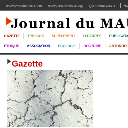
www.revuedumauss.com
www.jornaldomauss.org
Qui sommes-nous ?
No
GAZETTE
TRÉSORS
SUPPLÉMENT
LECTURES
PUBLICAT
ETHIQUE
ASSOCIATION
ECOLOGIE
DOCTRINE
ANTHROPO
Gazette