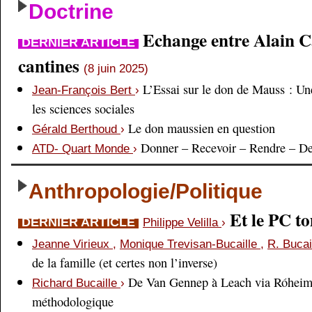
Doctrine
Echange entre Alain Cai
DERNIER ARTICLE
cantines
(8 juin 2025)
L’Essai sur le don de Mauss : Un
Jean-François Bert
›
les sciences sociales
Le don maussien en question
Gérald Berthoud
›
Donner – Recevoir – Rendre – D
ATD- Quart Monde
›
Anthropologie/Politique
Et le PC 
DERNIER ARTICLE
Philippe Velilla
›
Jeanne Virieux
,
Monique Trevisan-Bucaille
,
R. Bucai
de la famille (et certes non l’inverse)
De Van Gennep à Leach via Róheim 
Richard Bucaille
›
méthodologique