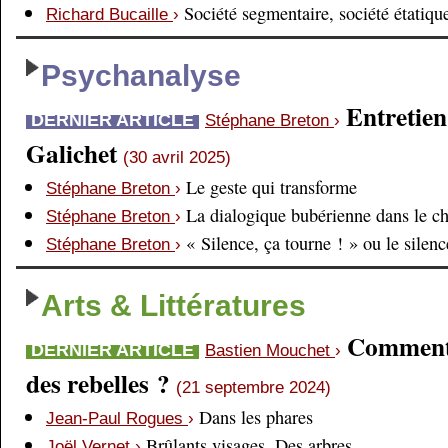
Société segmentaire, société étatiqu
Richard Bucaille
›
Psychanalyse
Entretien
DERNIER ARTICLE
Stéphane Breton
›
Galichet
(30 avril 2025)
Le geste qui transforme
Stéphane Breton
›
La dialogique bubérienne dans le c
Stéphane Breton
›
« Silence, ça tourne ! » ou le silen
Stéphane Breton
›
Arts & Littératures
Comment é
DERNIER ARTICLE
Bastien Mouchet
›
des rebelles ?
(21 septembre 2024)
Dans les phares
Jean-Paul Rogues
›
Brûlants visages. Des arbres
Joël Vernet
›