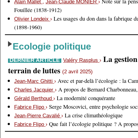
Note sur la pens
Alain Mallet
,
Jean-Claude MONIER
›
Fouillée (1838-1912)
Les usages du don dans la fabrique d
Olivier Londeix
›
(1898-1960)
Ecologie politique
La gestio
DERNIER ARTICLE
Valéry Rasplus
›
terrain de luttes
(2 avril 2025)
Avec et par-delà l’écologie : la Ca
Jean-Marc Ghitti
›
A propos de Bernard Charbonneau, 
Charles Jacquier
›
La modernité conquérante
Gérald Berthoud
›
Serge Moscovici, entre psychologie soci
Fabrice Flipo
›
La crise climathéologique
Jean-Pierre Cavalié
›
Que fait l’écologie politique ? A prop
Fabrice Flipo
›