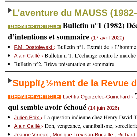
L’aventure du MAUSS (1982-
Bulletin n°1 (1982) Dé
DERNIER ARTICLE
d’intentions et sommaire
(17 avril 2020)
Bulletin n°1. Extrait de « L’homme 
F.M. Dostoievski
›
Bulletin n°1. L’échange contre le marché
Alain Caillé
›
Bulletin n°2. Brève présentation et sommaire
Supplï¿½ment de la Revue
DERNIER ARTICLE
Laetitia Ogorzelec-Guinchard
›
qui semble avoir échoué
(14 juin 2026)
La question indienne chez Henry David 
Julien Poix
›
Don, vengeance, cannibalisme, sorcellerie,
Alain Caillé
›
Jeanne Virieux
,
Monique Trevisan-Bucaille
,
Richard 