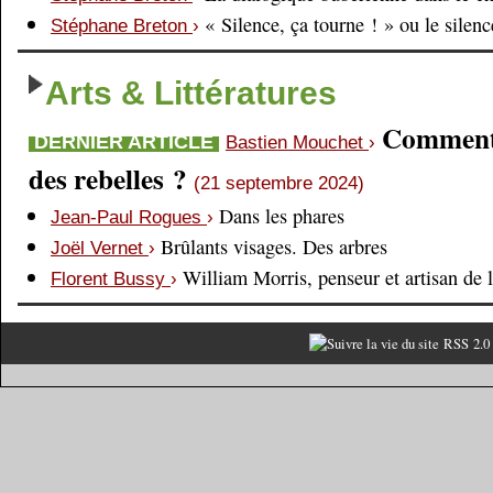
« Silence, ça tourne ! » ou le silen
Stéphane Breton
›
Arts & Littératures
Comment é
DERNIER ARTICLE
Bastien Mouchet
›
des rebelles ?
(21 septembre 2024)
Dans les phares
Jean-Paul Rogues
›
Brûlants visages. Des arbres
Joël Vernet
›
William Morris, penseur et artisan de 
Florent Bussy
›
RSS 2.0