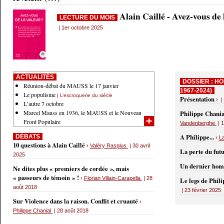
Alain Caillé - Avez-vous de
LECTURE DU MOIS
| 1er octobre 2025
ACTUALITÉS
DOSSIER : HO
Réunion-débat du MAUSS le 17 janvier
1967-2024)
Le populisme
| L’escroquerie du siècle
Présentation
› |
L’autre 7 octobre
Marcel Mauss en 1936, le MAUSS et le Nouveau
Philippe Chania
Front Populaire
Vandenberghe
| 1
A Philippe...
DÉBATS
›
L
10 questions à Alain Caillé
›
Valéry Rasplus
| 30 avril
La perte du fut
2025
Un dernier ho
Ne dites plus « premiers de cordée », mais
« passeurs de témoin » !
›
Florian Villain-Carapella
| 28
Le legs de Phil
août 2018
| 23 février 2025
Sur Violence dans la raison. Conflit et cruauté
›
Philippe Chanial
| 28 août 2018