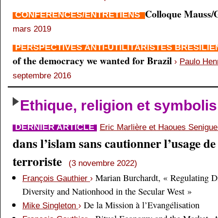
Colloque Mauss/G
CONFÉRENCES/ENTRETIENS
mars 2019
PERSPECTIVES ANTI-UTILITARISTES BRÉSILI
of the democracy we wanted for Brazil
›
Paulo Hen
septembre 2016
Ethique, religion et symboli
DERNIER ARTICLE
Eric Marlière et Haoues Senigu
dans l’islam sans cautionner l’usage de 
terroriste
(3 novembre 2022)
Marian Burchardt, « Regulating Di
François Gauthier
›
Diversity and Nationhood in the Secular West »
De la Mission à l’Evangélisation
Mike Singleton
›