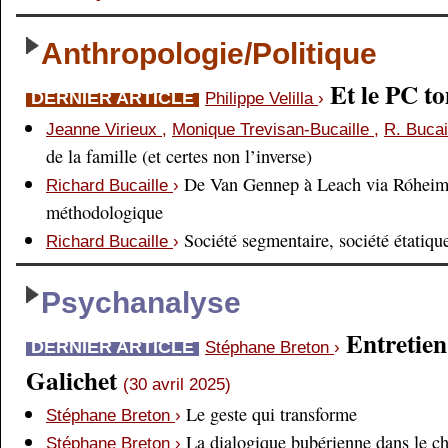
Anthropologie/Politique
Et le PC 
DERNIER ARTICLE
Philippe Velilla
›
Jeanne Virieux
,
Monique Trevisan-Bucaille
,
R. Bucai
de la famille (et certes non l’inverse)
De Van Gennep à Leach via Róheim 
Richard Bucaille
›
méthodologique
Société segmentaire, société étatiqu
Richard Bucaille
›
Psychanalyse
Entretien
DERNIER ARTICLE
Stéphane Breton
›
Galichet
(30 avril 2025)
Le geste qui transforme
Stéphane Breton
›
La dialogique bubérienne dans le c
Stéphane Breton
›