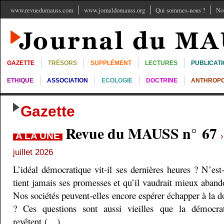
www.revuedumauss.com
www.jornaldomauss.org
Qui sommes-nous ?
No
GAZETTE
TRÉSORS
SUPPLÉMENT
LECTURES
PUBLICAT
ETHIQUE
ASSOCIATION
ECOLOGIE
DOCTRINE
ANTHROPO
Gazette
Revue du MAUSS n° 67
A LA UNE
juillet 2026
L’idéal démocratique vit-il ses dernières heures ? N’est
tient jamais ses promesses et qu’il vaudrait mieux aband
Nos sociétés peuvent-elles encore espérer échapper à la do
? Ces questions sont aussi vieilles que la démocra
revêtent (…)