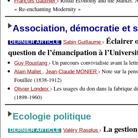
Ritual Economy and the Market. 
François Gauthier
›
« Re-enchanting Modernity »
Association, démocratie et s
Éclairer 
DERNIER ARTICLE
Sabin Guillaume
›
question de l’émancipation à l’Universi
Un parcours convivialiste avant la lett
Guy Roustang
›
Note sur la pens
Alain Mallet
,
Jean-Claude MONIER
›
Fouillée (1838-1912)
Les usages du don dans la fabrique d
Olivier Londeix
›
(1898-1960)
Ecologie politique
La gestio
DERNIER ARTICLE
Valéry Rasplus
›