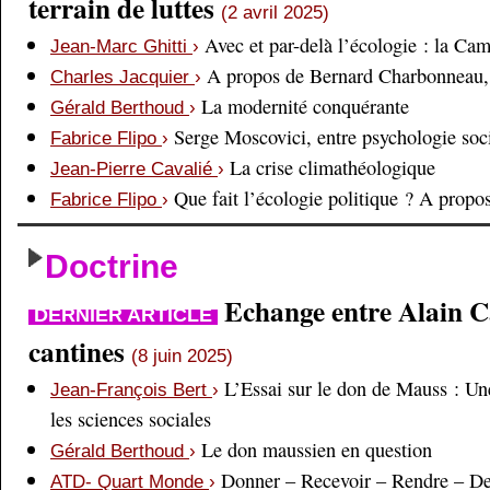
terrain de luttes
(2 avril 2025)
Avec et par-delà l’écologie : la Ca
Jean-Marc Ghitti
›
A propos de Bernard Charbonneau, 
Charles Jacquier
›
La modernité conquérante
Gérald Berthoud
›
Serge Moscovici, entre psychologie soci
Fabrice Flipo
›
La crise climathéologique
Jean-Pierre Cavalié
›
Que fait l’écologie politique ? A prop
Fabrice Flipo
›
Doctrine
Echange entre Alain Cai
DERNIER ARTICLE
cantines
(8 juin 2025)
L’Essai sur le don de Mauss : Un
Jean-François Bert
›
les sciences sociales
Le don maussien en question
Gérald Berthoud
›
Donner – Recevoir – Rendre – D
ATD- Quart Monde
›