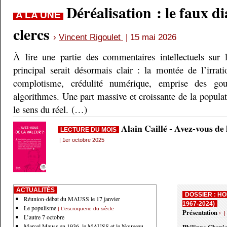
Déréalisation : le faux d
A LA UNE
clercs
›
Vincent Rigoulet
| 15 mai 2026
À lire une partie des commentaires intellectuels sur 
principal serait désormais clair : la montée de l’irrati
complotisme, crédulité numérique, emprise des gou
algorithmes. Une part massive et croissante de la populati
le sens du réel. (…)
Alain Caillé - Avez-vous de
LECTURE DU MOIS
| 1er octobre 2025
ACTUALITÉS
DOSSIER : HO
Réunion-débat du MAUSS le 17 janvier
1967-2024)
Le populisme
| L’escroquerie du siècle
Présentation
› |
L’autre 7 octobre
Marcel Mauss en 1936, le MAUSS et le Nouveau