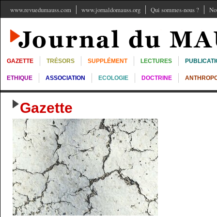
www.revuedumauss.com
www.jornaldomauss.org
Qui sommes-nous ?
No
GAZETTE
TRÉSORS
SUPPLÉMENT
LECTURES
PUBLICAT
ETHIQUE
ASSOCIATION
ECOLOGIE
DOCTRINE
ANTHROPO
Gazette