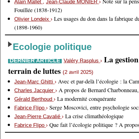
Note sur la pens
Alain Mallet
,
Jean-Claude MONIER
›
Fouillée (1838-1912)
Les usages du don dans la fabrique d
Olivier Londeix
›
(1898-1960)
Ecologie politique
La gestio
DERNIER ARTICLE
Valéry Rasplus
›
terrain de luttes
(2 avril 2025)
Avec et par-delà l’écologie : la Ca
Jean-Marc Ghitti
›
A propos de Bernard Charbonneau, 
Charles Jacquier
›
La modernité conquérante
Gérald Berthoud
›
Serge Moscovici, entre psychologie soci
Fabrice Flipo
›
La crise climathéologique
Jean-Pierre Cavalié
›
Que fait l’écologie politique ? A prop
Fabrice Flipo
›