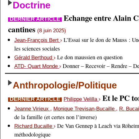
Doctrine
Echange entre Alain Cai
DERNIER ARTICLE
cantines
(8 juin 2025)
L’Essai sur le don de Mauss : Un
Jean-François Bert
›
les sciences sociales
Le don maussien en question
Gérald Berthoud
›
Donner – Recevoir – Rendre – D
ATD- Quart Monde
›
Anthropologie/Politique
Et le PC 
DERNIER ARTICLE
Philippe Velilla
›
Jeanne Virieux
,
Monique Trevisan-Bucaille
,
R. Bucai
de la famille (et certes non l’inverse)
De Van Gennep à Leach via Róheim 
Richard Bucaille
›
méthodologique