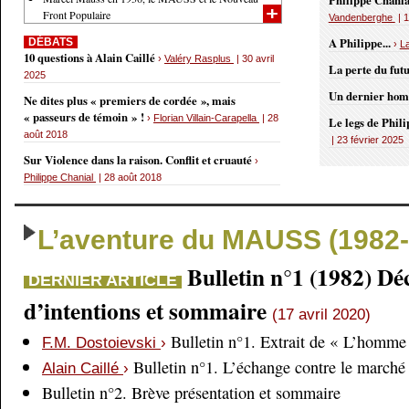
Philippe Chania
Front Populaire
Vandenberghe
| 1
A Philippe...
DÉBATS
›
L
10 questions à Alain Caillé
›
Valéry Rasplus
| 30 avril
La perte du fut
2025
Un dernier ho
Ne dites plus « premiers de cordée », mais
« passeurs de témoin » !
›
Florian Villain-Carapella
| 28
Le legs de Phil
août 2018
| 23 février 2025
Sur Violence dans la raison. Conflit et cruauté
›
Philippe Chanial
| 28 août 2018
L’aventure du MAUSS (1982-
Bulletin n°1 (1982) Dé
DERNIER ARTICLE
d’intentions et sommaire
(17 avril 2020)
Bulletin n°1. Extrait de « L’homme 
F.M. Dostoievski
›
Bulletin n°1. L’échange contre le marché
Alain Caillé
›
Bulletin n°2. Brève présentation et sommaire