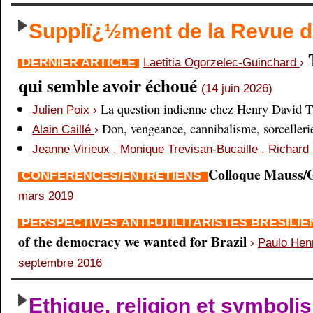
Supplï¿½ment de la Revue
DERNIER ARTICLE
Laetitia Ogorzelec-Guinchard
›
qui semble avoir échoué
(14 juin 2026)
La question indienne chez Henry David 
Julien Poix
›
Don, vengeance, cannibalisme, sorcellerie,
Alain Caillé
›
Jeanne Virieux
,
Monique Trevisan-Bucaille
,
Richard 
Colloque Mauss/G
CONFÉRENCES/ENTRETIENS
mars 2019
PERSPECTIVES ANTI-UTILITARISTES BRÉSILI
of the democracy we wanted for Brazil
›
Paulo Hen
septembre 2016
Ethique, religion et symboli