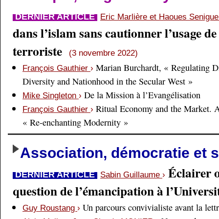
DERNIER ARTICLE
Eric Marlière et Haoues Senigu
dans l’islam sans cautionner l’usage de 
terroriste
(3 novembre 2022)
Marian Burchardt, « Regulating Di
François Gauthier
›
Diversity and Nationhood in the Secular West »
De la Mission à l’Evangélisation
Mike Singleton
›
Ritual Economy and the Market. 
François Gauthier
›
« Re-enchanting Modernity »
Association, démocratie et s
Éclairer 
DERNIER ARTICLE
Sabin Guillaume
›
question de l’émancipation à l’Universi
Un parcours convivialiste avant la lett
Guy Roustang
›