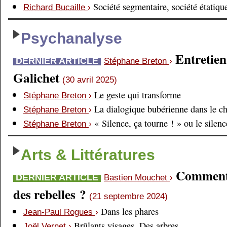
Société segmentaire, société étatiqu
Richard Bucaille
›
Psychanalyse
Entretien
DERNIER ARTICLE
Stéphane Breton
›
Galichet
(30 avril 2025)
Le geste qui transforme
Stéphane Breton
›
La dialogique bubérienne dans le c
Stéphane Breton
›
« Silence, ça tourne ! » ou le silen
Stéphane Breton
›
Arts & Littératures
Comment é
DERNIER ARTICLE
Bastien Mouchet
›
des rebelles ?
(21 septembre 2024)
Dans les phares
Jean-Paul Rogues
›
Brûlants visages. Des arbres
Joël Vernet
›