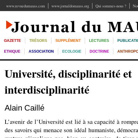
www.revuedumauss.com
www.jornaldomauss.org
Qui sommes-nous ?
Nou
GAZETTE
TRÉSORS
SUPPLÉMENT
LECTURES
PUBLICATI
ETHIQUE
ASSOCIATION
ECOLOGIE
DOCTRINE
ANTHROPO
Université, disciplinarité et
interdisciplinarité
Alain Caillé
L’avenir de l’Université est lié à sa capacité à rompr
des savoirs qui menace son idéal humaniste, démocrat