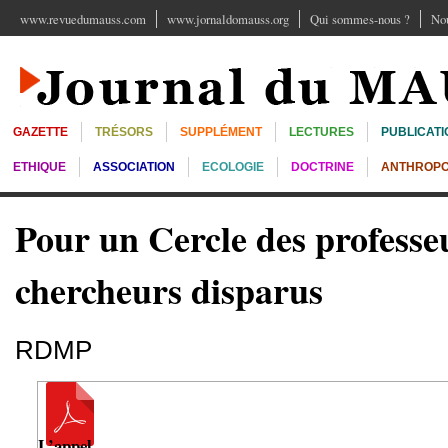
www.revuedumauss.com
www.jornaldomauss.org
Qui sommes-nous ?
Nou
GAZETTE
TRÉSORS
SUPPLÉMENT
LECTURES
PUBLICATI
ETHIQUE
ASSOCIATION
ECOLOGIE
DOCTRINE
ANTHROPO
Pour un Cercle des professeu
chercheurs disparus
RDMP
L’appel