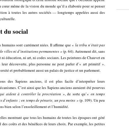
e au cœur même de la vision du monde qu’il a élaborée pour se penser
ion à toutes les autres sociétés — longtemps appelées aussi des
culturelle.
t du social
rs humains sont carrément niées. Il affirme que
« la tribu n’était pas
 de villes ni d’institutions permanentes »
(p. 64). Autrement dit, sans
it ni éducation, ni art, ni codes sociaux. Les peintures de Chauvet en
eur découverte, plus personne ne peut parler d’« art primitif ».
versité et probablement aussi un palais de justice et un parlement.
ions des Sapiens anciens, il est plus facile d’interpréter leurs
écanismes. C’est ainsi que les Sapiens anciens auraient été pourvus
ui aident à contrôler la procréation »
, de sorte qu’
« en temps
s d’enfants ; en temps de pénurie, un peu moins »
(p. 109). Un peu
s bien selon l’ensoleillement et l’humidité.
elles montrant que tous les humains de toutes les époques ont géré
ul des coûts et des bénéfices de leurs choix. Par exemple, les petites