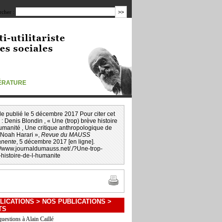
cher :
TÉRATURE
icle publié le 5 décembre 2017 Pour citer cet
 :
Denis Blondin
, « Une (trop) brève histoire
humanité , Une critique anthropologique de
 Noah Harari »,
Revue du MAUSS
nente
, 5 décembre 2017 [en ligne].
://www.journaldumauss.net
/
./?Une-trop-
-histoire-de-l-humanite
LICATIONS
>
NOS PUBLICATIONS
>
TS
questions à Alain Caillé