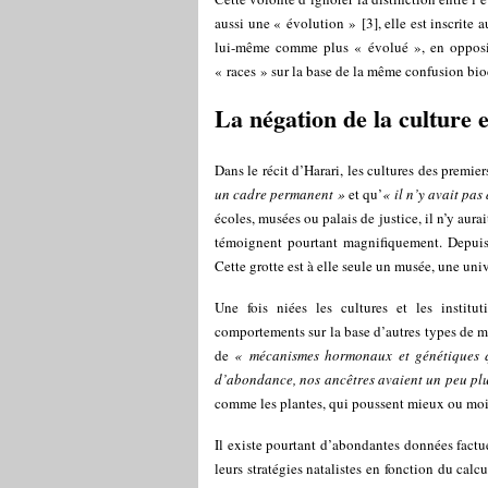
aussi une « évolution »
[
3
]
, elle est inscrit
lui-même comme plus « évolué », en opposit
« races » sur la base de la même confusion bio
La négation de la culture e
Dans le récit d’Harari, les cultures des premie
un cadre permanent »
et qu’
« il n’y avait pas
écoles, musées ou palais de justice, il n’y aura
témoignent pourtant magnifiquement. Depuis l
Cette grotte est à elle seule un musée, une uni
Une fois niées les cultures et les institut
comportements sur la base d’autres types de m
de
« mécanismes hormonaux et génétiques q
d’abondance, nos ancêtres avaient un peu plu
comme les plantes, qui poussent mieux ou moin
Il existe pourtant d’abondantes données factu
leurs stratégies natalistes en fonction du calc