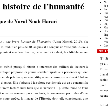
 histoire de l’humanité
Ne 
de 
Sur
Lien
rec
que de Yuval Noah Harari
L’é
En 
Mar
Hom
dia
Elé
ns : une brève histoire de l’humanité
(Albin Michel, 2015), n’a
con
La 
et, traduit en plus de 30 langues, il a conquis un vaste public. Sous
NOTE
 pourtant une face obscure, celle que l’Occident, le véritable auteur
[
1
]
Si
qu’el
t mérité puisqu’il réussit à intéresser des milliers de lecteurs à
l’his
critique proposée ici pourra sembler injuste aux personnes qui ont
d’anal
rtant de préciser que cette critique ne s’adresse pas vraiment à lui en
scolai
’autres. Elle s’adresse à la culture occidentale qui en a construit la
quart
it notre lecture aussi bien que sa narration
[
1
]
. Cette trame de fond
racis
nt nous ne sommes pas conscients, à commencer par l’idée d’une
Agence
 notre espèce, à l’image de l’Histoire dont elle constituerait une
[
2
]
La