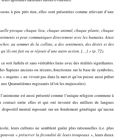
ssons à peu près rien, elles sont présentées comme relevant d’une
quelle presque chaque lieu, chaque animal, chaque plante, chaque
ntiments et peut communiquer directement avec les humains. Ainsi
ocher, au sommet de la colline, a des sentiments, des désirs et des
 qu’ils ont fait ou se réjouir d’une autre action. […] » (p. 72).
 soit farfelu et sans véritables liens avec des réalités signifiantes.
des Sapiens anciens ou récents, fonctionne sur la base de symboles,
 « requins » ne vivent pas dans la mer et qu’on puisse aussi prêter
u aux Quarantièmes rugissants (d’où les majuscules).
n, l’animisme est aussi présenté comme l’unique religion commune à
n contact entre elles et qui ont inventé des milliers de langues
un dispositif mental reposant sur un fondement génétique qu’aucun
ole, leurs cultures ne semblent guère plus rationnelles (i.e. plus
e pouvoir
« préserver la fécondité de leurs troupeaux »
, leurs dieux