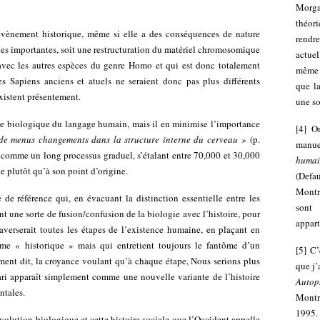
Morga
théor
évènement historique, même si elle a des conséquences de nature
rendre
ues importantes, soit une restructuration du matériel chromosomique
actue
vec les autres espèces du genre Homo et qui est donc totalement
même 
s Sapiens anciens et atuels ne seraient donc pas plus différents
que l
istent présentement.
une so
nte biologique du langage humain, mais il en minimise l’importance
[
4
]
O
de menus changements dans la structure interne du cerveau »
(p.
manue
» comme un long processus graduel, s’étalant entre 70,000 et 30,000
humai
ce plutôt qu’à son point d’origine.
(Defa
Montré
de référence qui, en évacuant la distinction essentielle entre les
sont
nt une sorte de fusion/confusion de la biologie avec l’histoire, pour
appart
averserait toutes les étapes de l’existence humaine, en plaçant en
mme « historique » mais qui entretient toujours le fantôme d’un
[
5
]
C’
ment dit, la croyance voulant qu’à chaque étape, Nous serions plus
que j
ari apparaît simplement comme une nouvelle variante de l’histoire
Autop
ntales.
Montré
1995.
évolution biologique et cette histoire sociale que l’Occident appelle