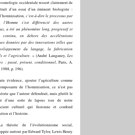
cosmologie occidentale ressort clairement de
xtrait d’un essai d’un éminent biologiste :
] l’hominisation
, c’est-à-dire le processus par
l l’Homme s’est différencié des autres
ux, a été un phénomène long, progressif et
t continu, en dehors des accélérations
ues données par des innovations telles que
veloppement du langage, la fabrication
ils
et l’agriculture
. » (André Langaney,
Les
s : passé, présent, conditionnel
, Paris, A.
 1988, p. 196).
ute évidence, ajouter l’agriculture comme
omposante de l’hominisation, ce n’est pas
éorie que l’auteur défendrait, mais plutôt le
tat d’une sorte de lapsus issu de notre
scient culturel qui fusionne et confond
ution et l’histoire.
La théorie de l’évolutionnisme social,
oppée surtout par Edward Tylor, Lewis Henry