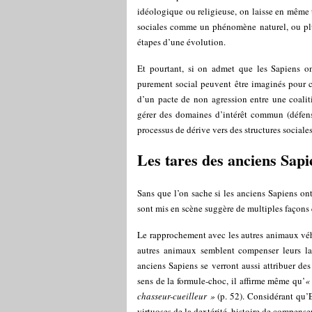
idéologique ou religieuse, on laisse en même t
sociales comme un phénomène naturel, ou plus
étapes d’une évolution.
Et pourtant, si on admet que les Sapiens ont
purement social peuvent être imaginés pour c
d’un pacte de non agression entre une coalitio
gérer des domaines d’intérêt commun (défense
processus de dérive vers des structures social
Les tares des anciens Sapi
Sans que l’on sache si les anciens Sapiens on
sont mis en scène suggère de multiples façons
Le rapprochement avec les autres animaux véh
autres animaux semblent compenser leurs lac
anciens Sapiens se verront aussi attribuer d
sens de la formule-choc, il affirme même qu’
«
chasseur-cueilleur »
(p. 52). Considérant qu’E
virtuoses de la dextérité, histoire de compense