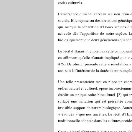
codes culturels.
L’émergence d’un tel cerveau n’a rien d’un 
sociale. Elle repose sur des mutations génétiq
qui marque la séparation d’Homo sapiens d’a
achevée dès l’apparition de notre espèce. Le
biologiquement que deux générations qui coex
Le récit d’Harari n’ignore pas cette composa
en affirmant qu’elle n’aurait impliqué que
« 
475). De plus, il présente cette « révolution 
ans, soit à l’intérieur de la durée de notre espè
Une telle présentation met en place un cadre 
ordres naturel et culturel, opère inconsciemme
établir un unique ordre bioculturel
[
2
]
qui tr
surface une narration qui est présentée co
invisible support de nature biologique. Autre
« évolués » que nos ancêtres. Le récit d’Har
traditionnelle adoptée dans les cultures occide
Cette volonté d’ignorer la distinction entre l’