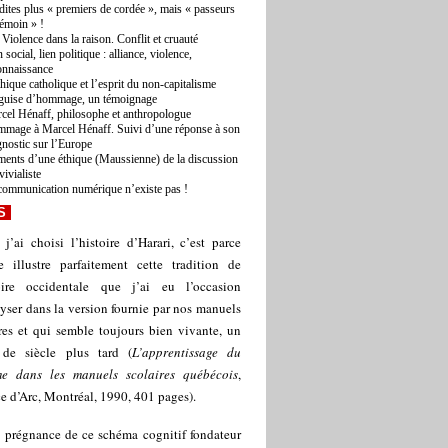
dites plus « premiers de cordée », mais « passeurs
témoin » !
 Violence dans la raison. Conflit et cruauté
 social, lien politique : alliance, violence,
onnaissance
thique catholique et l’esprit du non-capitalisme
guise d’hommage, un témoignage
cel Hénaff, philosophe et anthropologue
mage à Marcel Hénaff. Suivi d’une réponse à son
gnostic sur l’Europe
ments d’une éthique (Maussienne) de la discussion
vivialiste
communication numérique n’existe pas !
S
 j’ai choisi l’histoire d’Harari, c’est parce
le illustre parfaitement cette tradition de
toire occidentale que j’ai eu l’occasion
yser dans la version fournie par nos manuels
res et qui semble toujours bien vivante, un
 de siècle plus tard (
L’apprentissage du
me dans les manuels scolaires québécois
,
 d’Arc, Montréal, 1990, 401 pages).
 prégnance de ce schéma cognitif fondateur