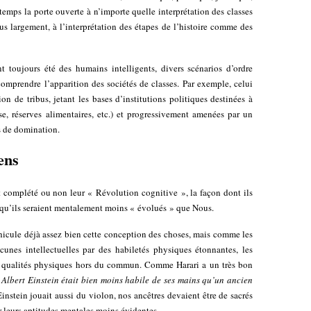
emps la porte ouverte à n’importe quelle interprétation des classes
 largement, à l’interprétation des étapes de l’histoire comme des
 toujours été des humains intelligents, divers scénarios d’ordre
omprendre l’apparition des sociétés de classes. Par exemple, celui
n de tribus, jetant les bases d’institutions politiques destinées à
, réserves alimentaires, etc.) et progressivement amenées par un
es de domination.
ens
t complété ou non leur « Révolution cognitive », la façon dont ils
 qu’ils seraient mentalement moins « évolués » que Nous.
icule déjà assez bien cette conception des choses, mais comme les
unes intellectuelles par des habiletés physiques étonnantes, les
es qualités physiques hors du commun. Comme Harari a un très bon
 Albert Einstein était bien moins habile de ses mains qu’un ancien
instein jouait aussi du violon, nos ancêtres devaient être de sacrés
r leurs aptitudes mentales moins évidentes.