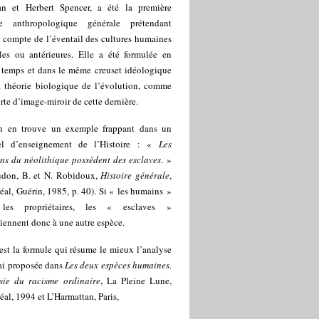
n et Herbert Spencer, a été la première
ie anthropologique générale prétendant
 compte de l’éventail des cultures humaines
lles ou antérieures. Elle a été formulée en
temps et dans le même creuset idéologique
a théorie biologique de l’évolution, comme
rte d’image-miroir de cette dernière.
n en trouve un exemple frappant dans un
l d’enseignement de l’Histoire : «
Les
ns du néolithique possèdent des esclaves
. »
udon, B. et N. Robidoux,
Histoire générale
,
al, Guérin, 1985, p. 40). Si « les humains »
 les propriétaires, les « esclaves »
iennent donc à une autre espèce.
est la formule qui résume le mieux l’analyse
’ai proposée dans
Les deux espèces humaines.
sie du racisme ordinaire
, La Pleine Lune,
al, 1994 et L’Harmattan, Paris,