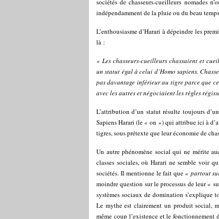
sociétés de chasseurs-cueilleurs nomades n’o
indépendamment de la pluie ou du beau temps
L’enthousiasme d’Harari à dépeindre les prem
là :
« Les chasseurs-cueilleurs chassaient et cue
un statut égal à celui d’Homo sapiens. Chasse
pas davantage inférieur au tigre parce que ce
avec les autres et négociaient les règles régis
L’attribution d’un statut résulte toujours d’u
Sapiens Harari (le « on ») qui attribue ici à d
tigres, sous prétexte que leur économie de ch
Un autre phénomène social qui ne mérite aucun
classes sociales, où Harari ne semble voir q
sociétés. Il mentionne le fait que
« partout su
moindre question sur le processus de leur « su
systèmes sociaux de domination s’explique t
Le mythe est clairement un produit social, m
même coup l’existence et le fonctionnement de