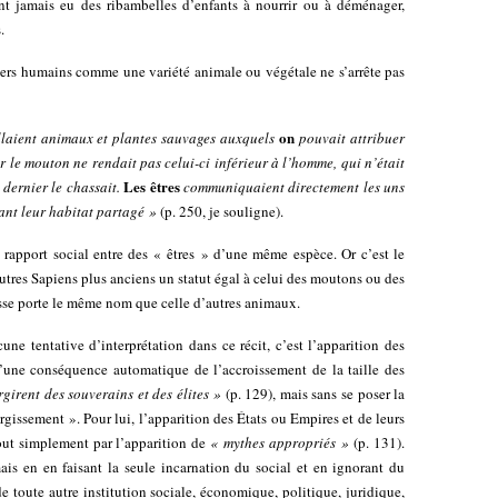
nt jamais eu des ribambelles d’enfants à nourrir ou à déménager,
.
iers humains comme une variété animale ou végétale ne s’arrête pas
on
illaient animaux et plantes sauvages auxquels
pouvait attribuer
r le
mouton ne rendait pas celui-ci inférieur à l’homme, qui n’était
Les êtres
 dernier le chassait.
communiquaient directement les uns
sant leur habitat partagé »
(p. 250, je souligne).
n rapport social entre des « êtres » d’une même espèce. Or c’est le
’autres Sapiens plus anciens un statut égal à celui des moutons ou des
asse porte le même nom que celle d’autres animaux.
e tentative d’interprétation dans ce récit, c’est l’apparition des
u’une conséquence automatique de l’accroissement de la taille des
rgirent des souverains et des élites »
(p. 129), mais sans se poser la
rgissement ». Pour lui, l’apparition des États ou Empires et de leurs
out simplement par l’apparition de
« mythes appropriés »
(p. 131).
ais en en faisant la seule incarnation du social et en ignorant du
 toute autre institution sociale, économique, politique, juridique,