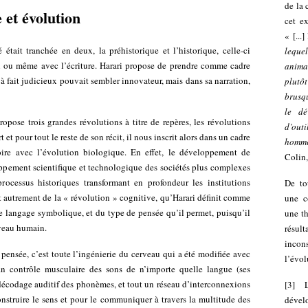
de la 
 et évolution
cet e
« [...
 était tranchée en deux, la préhistorique et l’historique, celle-ci
leque
ion ou même avec l’écriture. Harari propose de prendre comme cadre
anima
à fait judicieux pouvait sembler innovateur, mais dans sa narration,
plutô
brusq
le dé
propose trois grandes révolutions à titre de repères, les révolutions
d’out
t et pour tout le reste de son récit, il nous inscrit alors dans un cadre
homme
oire avec l’évolution biologique. En effet, le développement de
Colin,
ppement scientifique et technologique des sociétés plus complexes
processus historiques transformant en profondeur les institutions
De to
tout autrement de la « révolution » cognitive, qu’Harari définit comme
une c
e langage symbolique, et du type de pensée qu’il permet, puisqu’il
une th
rveau humain.
résul
incon
pensée, c’est toute l’ingénierie du cerveau qui a été modifiée avec
l’évol
fin contrôle musculaire des sons de n’importe quelle langue (ses
 décodage auditif des phonèmes, et tout un réseau d’interconnexions
[
3
]
onstruire le sens et pour le communiquer à travers la multitude des
dével