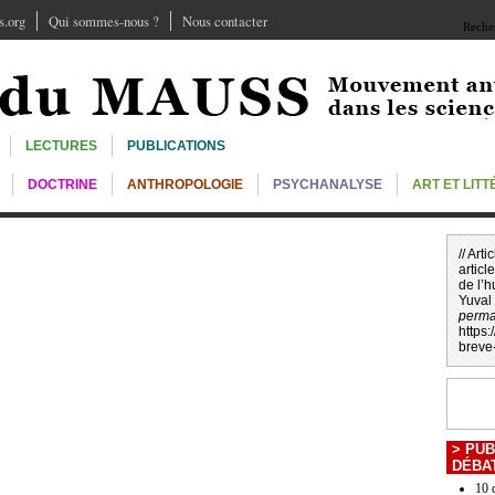
.org
Qui sommes-nous ?
Nous contacter
Recher
LECTURES
PUBLICATIONS
DOCTRINE
ANTHROPOLOGIE
PSYCHANALYSE
ART ET LIT
// Art
article
de l’
Yuval
perma
https
breve
>
PUB
DÉBA
10 