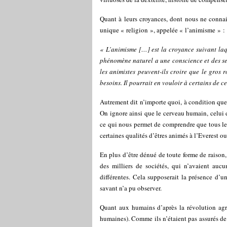
Quant à leurs croyances, dont nous ne connai
unique « religion », appelée « l’animisme » :
« L’animisme […] est la croyance suivant la
phénomène naturel a une conscience et des se
les animistes peuvent-ils croire que le gros r
besoins. Il pourrait en vouloir à certains de ce
Autrement dit n’importe quoi, à condition que ce
On ignore ainsi que le cerveau humain, celui 
ce qui nous permet de comprendre que tous les
certaines qualités d’êtres animés à l’Everest o
En plus d’être dénué de toute forme de raiso
des milliers de sociétés, qui n’avaient aucu
différentes. Cela supposerait la présence d’
savant n’a pu observer.
Quant aux humains d’après la révolution agric
humaines). Comme ils n’étaient pas assurés d