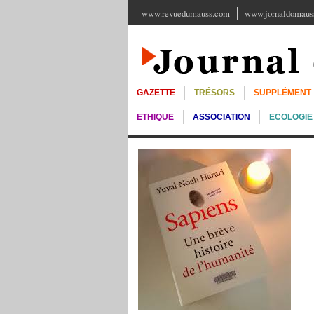
www.revuedumauss.com
www.jornaldomauss
GAZETTE
TRÉSORS
SUPPLÉMENT
ETHIQUE
ASSOCIATION
ECOLOGIE