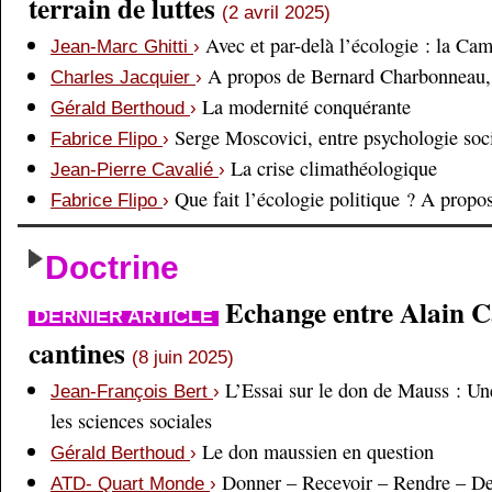
terrain de luttes
(2 avril 2025)
Avec et par-delà l’écologie : la Ca
Jean-Marc Ghitti
›
A propos de Bernard Charbonneau, 
Charles Jacquier
›
La modernité conquérante
Gérald Berthoud
›
Serge Moscovici, entre psychologie soci
Fabrice Flipo
›
La crise climathéologique
Jean-Pierre Cavalié
›
Que fait l’écologie politique ? A prop
Fabrice Flipo
›
Doctrine
Echange entre Alain Cai
DERNIER ARTICLE
cantines
(8 juin 2025)
L’Essai sur le don de Mauss : Un
Jean-François Bert
›
les sciences sociales
Le don maussien en question
Gérald Berthoud
›
Donner – Recevoir – Rendre – D
ATD- Quart Monde
›