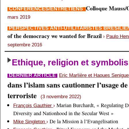
Colloque Mauss/G
CONFÉRENCES/ENTRETIENS
mars 2019
PERSPECTIVES ANTI-UTILITARISTES BRÉSILI
of the democracy we wanted for Brazil
›
Paulo Hen
septembre 2016
Ethique, religion et symboli
DERNIER ARTICLE
Eric Marlière et Haoues Senigu
dans l’islam sans cautionner l’usage de 
terroriste
(3 novembre 2022)
Marian Burchardt, « Regulating Di
François Gauthier
›
Diversity and Nationhood in the Secular West »
De la Mission à l’Evangélisation
Mike Singleton
›