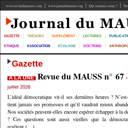
www.revuedumauss.com
www.jornaldomauss.org
Qui sommes-nous ?
No
GAZETTE
TRÉSORS
SUPPLÉMENT
LECTURES
PUBLICAT
ETHIQUE
ASSOCIATION
ECOLOGIE
DOCTRINE
ANTHROPO
Gazette
Revue du MAUSS n° 67
A LA UNE
juillet 2026
L’idéal démocratique vit-il ses dernières heures ? N’est
tient jamais ses promesses et qu’il vaudrait mieux aband
Nos sociétés peuvent-elles encore espérer échapper à la do
? Ces questions sont aussi vieilles que la démocra
revêtent (…)