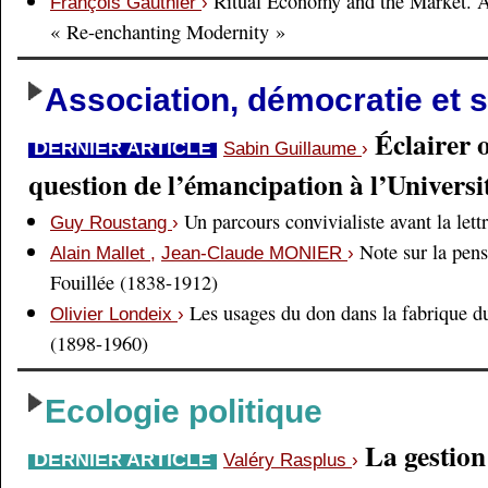
Ritual Economy and the Market. 
François Gauthier
›
« Re-enchanting Modernity »
Association, démocratie et s
Éclairer 
DERNIER ARTICLE
Sabin Guillaume
›
question de l’émancipation à l’Universi
Un parcours convivialiste avant la lett
Guy Roustang
›
Note sur la pens
Alain Mallet
,
Jean-Claude MONIER
›
Fouillée (1838-1912)
Les usages du don dans la fabrique d
Olivier Londeix
›
(1898-1960)
Ecologie politique
La gestio
DERNIER ARTICLE
Valéry Rasplus
›