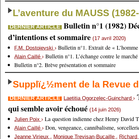
L’aventure du MAUSS (1982-
Bulletin n°1 (1982) Dé
DERNIER ARTICLE
d’intentions et sommaire
(17 avril 2020)
Bulletin n°1. Extrait de « L’homme 
F.M. Dostoievski
›
Bulletin n°1. L’échange contre le marché
Alain Caillé
›
Bulletin n°2. Brève présentation et sommaire
Supplï¿½ment de la Revue
DERNIER ARTICLE
Laetitia Ogorzelec-Guinchard
›
qui semble avoir échoué
(14 juin 2026)
La question indienne chez Henry David 
Julien Poix
›
Don, vengeance, cannibalisme, sorcellerie,
Alain Caillé
›
Jeanne Virieux
,
Monique Trevisan-Bucaille
,
Richard 