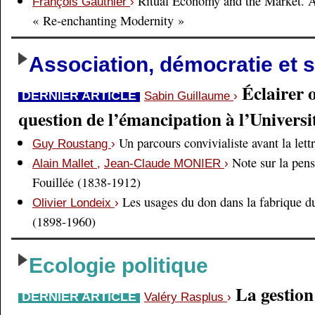
Ritual Economy and the Market. 
François Gauthier
›
« Re-enchanting Modernity »
Association, démocratie et s
Éclairer 
DERNIER ARTICLE
Sabin Guillaume
›
question de l’émancipation à l’Universi
Un parcours convivialiste avant la lett
Guy Roustang
›
Note sur la pens
Alain Mallet
,
Jean-Claude MONIER
›
Fouillée (1838-1912)
Les usages du don dans la fabrique d
Olivier Londeix
›
(1898-1960)
Ecologie politique
La gestio
DERNIER ARTICLE
Valéry Rasplus
›