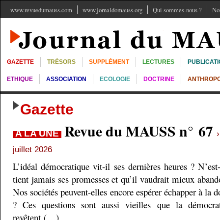
www.revuedumauss.com
www.jornaldomauss.org
Qui sommes-nous ?
No
GAZETTE
TRÉSORS
SUPPLÉMENT
LECTURES
PUBLICAT
ETHIQUE
ASSOCIATION
ECOLOGIE
DOCTRINE
ANTHROPO
Gazette
Revue du MAUSS n° 67
A LA UNE
juillet 2026
L’idéal démocratique vit-il ses dernières heures ? N’est
tient jamais ses promesses et qu’il vaudrait mieux aband
Nos sociétés peuvent-elles encore espérer échapper à la do
? Ces questions sont aussi vieilles que la démocra
revêtent (…)