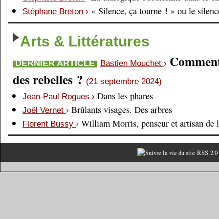
« Silence, ça tourne ! » ou le silen
Stéphane Breton
›
Arts & Littératures
Comment é
DERNIER ARTICLE
Bastien Mouchet
›
des rebelles ?
(21 septembre 2024)
Dans les phares
Jean-Paul Rogues
›
Brûlants visages. Des arbres
Joël Vernet
›
William Morris, penseur et artisan de 
Florent Bussy
›
RSS 2.0