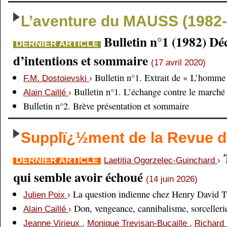
L’aventure du MAUSS (1982-
Bulletin n°1 (1982) Dé
DERNIER ARTICLE
d’intentions et sommaire
(17 avril 2020)
Bulletin n°1. Extrait de « L’homme 
F.M. Dostoievski
›
Bulletin n°1. L’échange contre le marché
Alain Caillé
›
Bulletin n°2. Brève présentation et sommaire
Supplï¿½ment de la Revue
DERNIER ARTICLE
Laetitia Ogorzelec-Guinchard
›
qui semble avoir échoué
(14 juin 2026)
La question indienne chez Henry David 
Julien Poix
›
Don, vengeance, cannibalisme, sorcellerie,
Alain Caillé
›
Jeanne Virieux
,
Monique Trevisan-Bucaille
,
Richard 