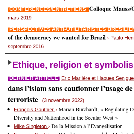
Colloque Mauss/G
CONFÉRENCES/ENTRETIENS
mars 2019
PERSPECTIVES ANTI-UTILITARISTES BRÉSILI
of the democracy we wanted for Brazil
›
Paulo Hen
septembre 2016
Ethique, religion et symboli
DERNIER ARTICLE
Eric Marlière et Haoues Senigu
dans l’islam sans cautionner l’usage de 
terroriste
(3 novembre 2022)
Marian Burchardt, « Regulating Di
François Gauthier
›
Diversity and Nationhood in the Secular West »
De la Mission à l’Evangélisation
Mike Singleton
›