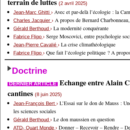
terrain de luttes
(2 avril 2025)
Avec et par-delà l’écologie : la Ca
Jean-Marc Ghitti
›
A propos de Bernard Charbonneau, 
Charles Jacquier
›
La modernité conquérante
Gérald Berthoud
›
Serge Moscovici, entre psychologie soci
Fabrice Flipo
›
La crise climathéologique
Jean-Pierre Cavalié
›
Que fait l’écologie politique ? A prop
Fabrice Flipo
›
Doctrine
Echange entre Alain Cai
DERNIER ARTICLE
cantines
(8 juin 2025)
L’Essai sur le don de Mauss : Un
Jean-François Bert
›
les sciences sociales
Le don maussien en question
Gérald Berthoud
›
Donner – Recevoir – Rendre – D
ATD- Quart Monde
›