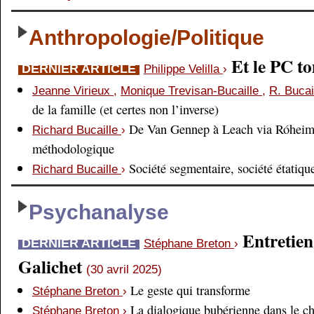
Anthropologie/Politique
Et le PC 
DERNIER ARTICLE
Philippe Velilla
›
Jeanne Virieux
,
Monique Trevisan-Bucaille
,
R. Bucai
de la famille (et certes non l’inverse)
De Van Gennep à Leach via Róheim 
Richard Bucaille
›
méthodologique
Société segmentaire, société étatiqu
Richard Bucaille
›
Psychanalyse
Entretien
DERNIER ARTICLE
Stéphane Breton
›
Galichet
(30 avril 2025)
Le geste qui transforme
Stéphane Breton
›
La dialogique bubérienne dans le c
Stéphane Breton
›