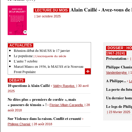
Alain Caillé - Avez-vous de
LECTURE DU MOIS
| 1er octobre 2025
ACTUALITÉS
DOSSIER : HO
Réunion-débat du MAUSS le 17 janvier
1967-2024)
Le populisme
| L’escroquerie du siècle
Présentation
› |
L’autre 7 octobre
Marcel Mauss en 1936, le MAUSS et le Nouveau
Philippe Chania
Front Populaire
Vandenberghe
| 1
A Philippe...
DÉBATS
›
L
10 questions à Alain Caillé
›
Valéry Rasplus
| 30 avril
La perte du fut
2025
Un dernier ho
Ne dites plus « premiers de cordée », mais
« passeurs de témoin » !
›
Florian Villain-Carapella
| 28
Le legs de Phil
août 2018
| 23 février 2025
Sur Violence dans la raison. Conflit et cruauté
›
Philippe Chanial
| 28 août 2018