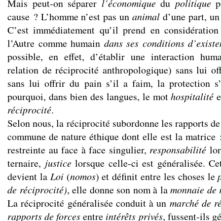
Mais peut-on séparer
l’économique
du
politique
po
cause ? L’homme n’est pas un
animal
d’une part, u
C’est immédiatement qu’il prend en considération
l’Autre comme humain
dans ses conditions d’exist
possible, en effet, d’établir une interaction hum
relation de réciprocité anthropologique) sans lui offr
sans lui offrir du pain s’il a faim, la protection s
pourquoi, dans bien des langues, le mot
hospitalité
e
réciprocité
.
Selon nous, la réciprocité subordonne les rapports de
commune de nature éthique dont elle est la matrice
restreinte au face à face singulier,
responsabilité
lor
ternaire,
justice
lorsque celle-ci est généralisée. Ce
devient la
Loi
(
nomos
) et définit entre les choses le
de réciprocité)
, elle donne son nom à la
monnaie de 
La réciprocité généralisée conduit à un
marché de ré
rapports de forces
entre
intérêts privés
, fussent-ils g