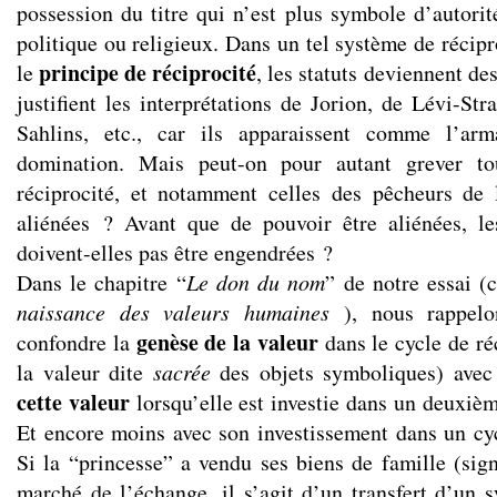
possession du titre qui n’est plus symbole d’autori
politique ou religieux. Dans un tel système de récipr
principe de réciprocité
le
, les statuts deviennent de
justifient les interprétations de Jorion, de Lévi-St
Sahlins, etc., car ils apparaissent comme l’ar
domination. Mais peut-on pour autant grever tou
réciprocité, et notamment celles des pêcheurs de 
aliénées ? Avant que de pouvoir être aliénées, le
doivent-elles pas être engendrées ?
Dans le chapitre “
Le don du nom
” de notre essai (
naissance des valeurs humaines
), nous rappel
genèse de la valeur
confondre la
dans le cycle de ré
la valeur dite
sacrée
des objets symboliques) avec
cette valeur
lorsqu’elle est investie dans un deuxièm
Et encore moins avec son investissement dans un cyc
Si la “princesse” a vendu ses biens de famille (sign
marché de l’échange, il s’agit d’un transfert d’un s