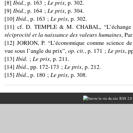
[8]
Ibid.
, p. 163 ;
Le prix
, p. 302.
[9]
Ibid.
, p. 164 ;
Le prix
, p. 304.
[10]
Ibid.
, p. 163 ;
Le prix
, p. 302.
[11] cf. D. TEMPLE & M. CHABAL, “L’échange c
réciprocité et la naissance des valeurs humaines
, Pa
[12] JORION, P. “L’économique comme science de 
vue sous l’angle du prix”,
op. cit.
, p. 171 ;
Le prix
, p
[13]
Ibid.
;
Le prix
, p. 211.
[14]
Ibid.
, pp. 172-173 ;
Le prix
, p. 212.
[15]
Ibid.
, p. 180 ;
Le prix
, p. 308.
RSS 2.0