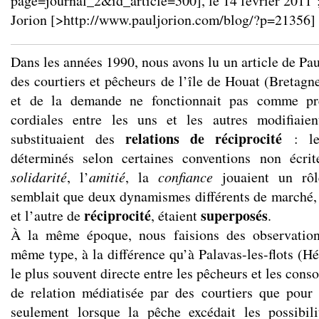
page=journal_2&id_article=500
], le 14 février 2011 
Jorion [>
http://www.pauljorion.com/blog/?p=21356
]
Dans les années 1990, nous avons lu un article de Paul
des courtiers et pêcheurs de l’île de Houat (Bretagne)
et de la demande ne fonctionnait pas comme pr
cordiales entre les uns et les autres modifiaie
relations de réciprocité
substituaient des
: les
déterminés selon certaines conventions non écrit
solidarité
, l’
amitié
, la
confiance
jouaient un rôl
semblait que deux dynamismes différents de marché,
réciprocité
superposés
et l’autre de
, étaient
.
À la même époque, nous faisions des observation
même type, à la différence qu’à Palavas-les-flots (Hér
le plus souvent directe entre les pêcheurs et les cons
de relation médiatisée par des courtiers que pour
seulement lorsque la pêche excédait les possibi