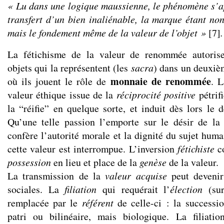
« Lu dans une logique maussienne, le phénomène s’ap
transfert d’un bien inaliénable, la marque étant non
mais le fondement même de la valeur de l’objet »
[7]
.
La fétichisme de la valeur de renommée autorise
objets qui la représentent (les
sacra
) dans un deuxièm
monnaie de renommée
où ils jouent le rôle de
. L
valeur éthique issue de la
réciprocité positive
pétrifi
la “réifie” en quelque sorte, et induit dès lors le 
Qu’une telle passion l’emporte sur le désir de la
confère l’autorité morale et la dignité du sujet huma
cette valeur est interrompue. L’inversion
fétichiste
c
possession
en lieu et place de la
genèse
de la valeur.
La transmission de la
valeur acquise
peut devenir 
sociales. La
filiation
qui requérait l’
élection
(sur
remplacée par le
référent
de celle-ci : la successi
patri ou bilinéaire, mais biologique. La filiatio