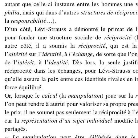
autant que celle-ci instaure entre les hommes une v
philia
, mais qui dans d’autres
structures de réciproci
la
responsabilité
…).
D’un côté, Lévi-Strauss a démontré le primat de l
pour fonder une structure sociale de
réciprocité
(l
autre côté, il a soumis la
réciprocité
, qui est l
l’
altérité
sur l’
identité
, à
l’échange
, de sorte que l’on
de l’
intérêt
, à l’
identité
. Dès lors, la seule justif
réciprocité dans les échanges, pour Lévi-Strauss 
qu’elle assure la paix entre ces identités rivales en 
force équilibré.
Or, lorsque le
calcul
(la
manipulation
) joue sur la
r
l’on peut rendre à autrui pour valoriser sa propre pre
le prix, il ne soumet pas seulement la réciprocité à l’
car la
représentation d’un sujet individuel
modifie l
partagés.
« La manipulation peut être délibérée dans le b