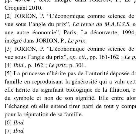
Croquant 2010.
[2] JORION, P. “L’économique comme science de l
vue sous l’angle du prix”,
La revue du M.A.U.S.S.
s
une autre économie”, Paris, La découverte, 1994
intégré dans JORION, P.,
Le prix
.
[3] JORION, P. “L’économique comme science de l
vue sous l’angle du prix”,
op. cit.
, pp. 161-162 ;
Le p
[4]
Ibid.
, p. 162 ;
Le prix
, p. 301.
[5] La princesse n’hérite pas de l’autorité déposée d
famille en reproduisant la générosité qui a valu cett
elle hérite du signifiant biologique de la filiation, 
du symbole et non de son signifié. Elle entre alo
l’échange où elle entend tirer parti de tout y compr
pour la réputation de sa famille.
[6]
Ibid.
[7]
Ibid.