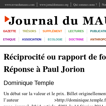
www.revuedumauss.com
www.jornaldomauss.org
Qui sommes-nous ?
Nou
GAZETTE
TRÉSORS
SUPPLÉMENT
LECTURES
PUBLICATI
ETHIQUE
ASSOCIATION
ECOLOGIE
DOCTRINE
ANTHROPO
Réciprocité ou rapport de fo
Réponse à Paul Jorion
Dominique Temple
Un débat sur la valeur et le prix. Billet originellemen
l’auteur >
http://dominique.temple.f