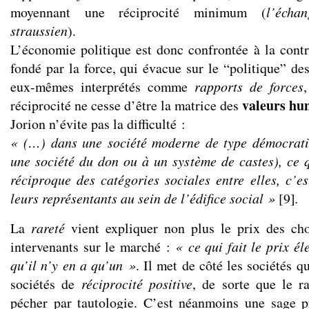
moyennant une réciprocité minimum (
l’écha
straussien
).
L’économie politique est donc confrontée à la cont
fondé par la force, qui évacue sur le “politique” des
eux-mêmes interprétés comme
rapports de forces
valeurs hu
réciprocité ne cesse d’être la matrice des
Jorion n’évite pas la difficulté :
« (…) dans une société moderne de type démocrati
une société du don ou à un système de castes), ce q
réciproque des catégories sociales entre elles, c’es
leurs représentants au sein de l’édifice social »
[9]
.
La
rareté
vient expliquer non plus le prix des cho
intervenants sur le marché :
« ce qui fait le prix él
qu’il n’y en a qu’un »
. Il met de côté les sociétés
sociétés de
réciprocité positive
, de sorte que le r
pécher par tautologie. C’est néanmoins une sage p