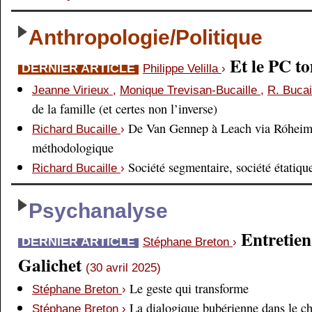
Anthropologie/Politique
Et le PC 
DERNIER ARTICLE
Philippe Velilla
›
Jeanne Virieux
,
Monique Trevisan-Bucaille
,
R. Bucai
de la famille (et certes non l’inverse)
De Van Gennep à Leach via Róheim 
Richard Bucaille
›
méthodologique
Société segmentaire, société étatiqu
Richard Bucaille
›
Psychanalyse
Entretien
DERNIER ARTICLE
Stéphane Breton
›
Galichet
(30 avril 2025)
Le geste qui transforme
Stéphane Breton
›
La dialogique bubérienne dans le c
Stéphane Breton
›