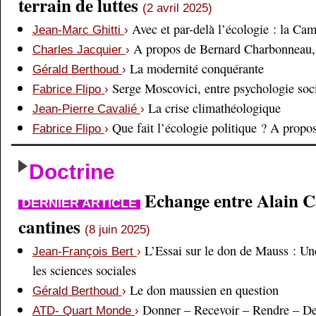
terrain de luttes
(2 avril 2025)
Avec et par-delà l’écologie : la Ca
Jean-Marc Ghitti
›
A propos de Bernard Charbonneau, 
Charles Jacquier
›
La modernité conquérante
Gérald Berthoud
›
Serge Moscovici, entre psychologie soci
Fabrice Flipo
›
La crise climathéologique
Jean-Pierre Cavalié
›
Que fait l’écologie politique ? A prop
Fabrice Flipo
›
Doctrine
Echange entre Alain Cai
DERNIER ARTICLE
cantines
(8 juin 2025)
L’Essai sur le don de Mauss : Un
Jean-François Bert
›
les sciences sociales
Le don maussien en question
Gérald Berthoud
›
Donner – Recevoir – Rendre – D
ATD- Quart Monde
›