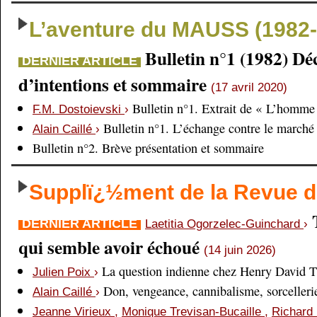
L’aventure du MAUSS (1982-
Bulletin n°1 (1982) Dé
DERNIER ARTICLE
d’intentions et sommaire
(17 avril 2020)
Bulletin n°1. Extrait de « L’homme 
F.M. Dostoievski
›
Bulletin n°1. L’échange contre le marché
Alain Caillé
›
Bulletin n°2. Brève présentation et sommaire
Supplï¿½ment de la Revue
DERNIER ARTICLE
Laetitia Ogorzelec-Guinchard
›
qui semble avoir échoué
(14 juin 2026)
La question indienne chez Henry David 
Julien Poix
›
Don, vengeance, cannibalisme, sorcellerie,
Alain Caillé
›
Jeanne Virieux
,
Monique Trevisan-Bucaille
,
Richard 