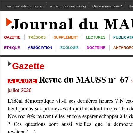
www.revuedumauss.com
www.jornaldomauss.org
Qui sommes-nous ?
No
GAZETTE
TRÉSORS
SUPPLÉMENT
LECTURES
PUBLICAT
ETHIQUE
ASSOCIATION
ECOLOGIE
DOCTRINE
ANTHROPO
Gazette
Revue du MAUSS n° 67
A LA UNE
juillet 2026
L’idéal démocratique vit-il ses dernières heures ? N’est
tient jamais ses promesses et qu’il vaudrait mieux aband
Nos sociétés peuvent-elles encore espérer échapper à la do
? Ces questions sont aussi vieilles que la démocra
revêtent (…)