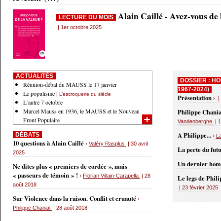
Alain Caillé - Avez-vous de
LECTURE DU MOIS
| 1er octobre 2025
ACTUALITÉS
DOSSIER : HO
Réunion-débat du MAUSS le 17 janvier
1967-2024)
Le populisme
| L’escroquerie du siècle
Présentation
› |
L’autre 7 octobre
Marcel Mauss en 1936, le MAUSS et le Nouveau
Philippe Chania
Front Populaire
Vandenberghe
| 1
A Philippe...
DÉBATS
›
L
10 questions à Alain Caillé
›
Valéry Rasplus
| 30 avril
La perte du fut
2025
Un dernier ho
Ne dites plus « premiers de cordée », mais
« passeurs de témoin » !
›
Florian Villain-Carapella
| 28
Le legs de Phil
août 2018
| 23 février 2025
Sur Violence dans la raison. Conflit et cruauté
›
Philippe Chanial
| 28 août 2018