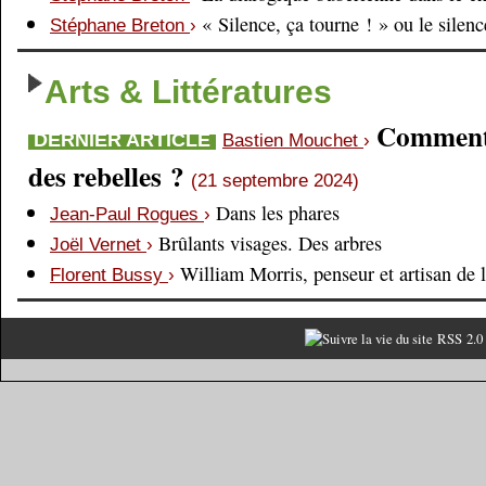
« Silence, ça tourne ! » ou le silen
Stéphane Breton
›
Arts & Littératures
Comment é
DERNIER ARTICLE
Bastien Mouchet
›
des rebelles ?
(21 septembre 2024)
Dans les phares
Jean-Paul Rogues
›
Brûlants visages. Des arbres
Joël Vernet
›
William Morris, penseur et artisan de 
Florent Bussy
›
RSS 2.0