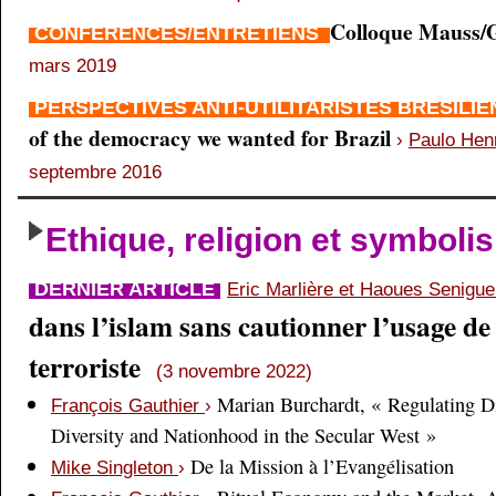
Colloque Mauss/G
CONFÉRENCES/ENTRETIENS
mars 2019
PERSPECTIVES ANTI-UTILITARISTES BRÉSILI
of the democracy we wanted for Brazil
›
Paulo Hen
septembre 2016
Ethique, religion et symboli
DERNIER ARTICLE
Eric Marlière et Haoues Senigu
dans l’islam sans cautionner l’usage de 
terroriste
(3 novembre 2022)
Marian Burchardt, « Regulating Di
François Gauthier
›
Diversity and Nationhood in the Secular West »
De la Mission à l’Evangélisation
Mike Singleton
›