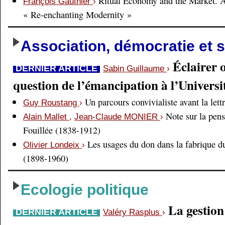
Ritual Economy and the Market. 
François Gauthier
›
« Re-enchanting Modernity »
Association, démocratie et s
Éclairer 
DERNIER ARTICLE
Sabin Guillaume
›
question de l’émancipation à l’Universi
Un parcours convivialiste avant la lett
Guy Roustang
›
Note sur la pens
Alain Mallet
,
Jean-Claude MONIER
›
Fouillée (1838-1912)
Les usages du don dans la fabrique d
Olivier Londeix
›
(1898-1960)
Ecologie politique
La gestio
DERNIER ARTICLE
Valéry Rasplus
›