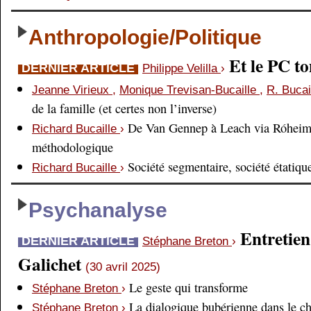
Anthropologie/Politique
Et le PC 
DERNIER ARTICLE
Philippe Velilla
›
Jeanne Virieux
,
Monique Trevisan-Bucaille
,
R. Bucai
de la famille (et certes non l’inverse)
De Van Gennep à Leach via Róheim 
Richard Bucaille
›
méthodologique
Société segmentaire, société étatiqu
Richard Bucaille
›
Psychanalyse
Entretien
DERNIER ARTICLE
Stéphane Breton
›
Galichet
(30 avril 2025)
Le geste qui transforme
Stéphane Breton
›
La dialogique bubérienne dans le c
Stéphane Breton
›