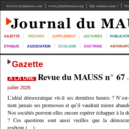
www.revuedumauss.com
www.jornaldomauss.org
Qui sommes-nous ?
No
GAZETTE
TRÉSORS
SUPPLÉMENT
LECTURES
PUBLICAT
ETHIQUE
ASSOCIATION
ECOLOGIE
DOCTRINE
ANTHROPO
Gazette
Revue du MAUSS n° 67
A LA UNE
juillet 2026
L’idéal démocratique vit-il ses dernières heures ? N’est
tient jamais ses promesses et qu’il vaudrait mieux aband
Nos sociétés peuvent-elles encore espérer échapper à la do
? Ces questions sont aussi vieilles que la démocra
revêtent (…)