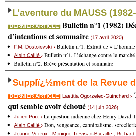
L’aventure du MAUSS (1982-
Bulletin n°1 (1982) Dé
DERNIER ARTICLE
d’intentions et sommaire
(17 avril 2020)
Bulletin n°1. Extrait de « L’homme 
F.M. Dostoievski
›
Bulletin n°1. L’échange contre le marché
Alain Caillé
›
Bulletin n°2. Brève présentation et sommaire
Supplï¿½ment de la Revue
DERNIER ARTICLE
Laetitia Ogorzelec-Guinchard
›
qui semble avoir échoué
(14 juin 2026)
La question indienne chez Henry David 
Julien Poix
›
Don, vengeance, cannibalisme, sorcellerie,
Alain Caillé
›
Jeanne Virieux
,
Monique Trevisan-Bucaille
,
Richard 