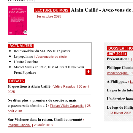
Alain Caillé - Avez-vous de
LECTURE DU MOIS
| 1er octobre 2025
ACTUALITÉS
DOSSIER : HO
Réunion-débat du MAUSS le 17 janvier
1967-2024)
Le populisme
| L’escroquerie du siècle
Présentation
› |
L’autre 7 octobre
Marcel Mauss en 1936, le MAUSS et le Nouveau
Philippe Chania
Front Populaire
Vandenberghe
| 1
A Philippe...
DÉBATS
›
L
10 questions à Alain Caillé
›
Valéry Rasplus
| 30 avril
La perte du fut
2025
Un dernier ho
Ne dites plus « premiers de cordée », mais
« passeurs de témoin » !
›
Florian Villain-Carapella
| 28
Le legs de Phil
août 2018
| 23 février 2025
Sur Violence dans la raison. Conflit et cruauté
›
Philippe Chanial
| 28 août 2018