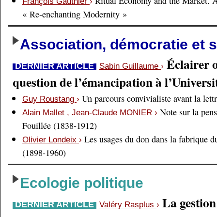
Ritual Economy and the Market. 
François Gauthier
›
« Re-enchanting Modernity »
Association, démocratie et s
Éclairer 
DERNIER ARTICLE
Sabin Guillaume
›
question de l’émancipation à l’Universi
Un parcours convivialiste avant la lett
Guy Roustang
›
Note sur la pens
Alain Mallet
,
Jean-Claude MONIER
›
Fouillée (1838-1912)
Les usages du don dans la fabrique d
Olivier Londeix
›
(1898-1960)
Ecologie politique
La gestio
DERNIER ARTICLE
Valéry Rasplus
›