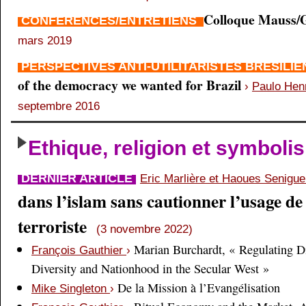
Colloque Mauss/G
CONFÉRENCES/ENTRETIENS
mars 2019
PERSPECTIVES ANTI-UTILITARISTES BRÉSILI
of the democracy we wanted for Brazil
›
Paulo Hen
septembre 2016
Ethique, religion et symboli
DERNIER ARTICLE
Eric Marlière et Haoues Senigu
dans l’islam sans cautionner l’usage de 
terroriste
(3 novembre 2022)
Marian Burchardt, « Regulating Di
François Gauthier
›
Diversity and Nationhood in the Secular West »
De la Mission à l’Evangélisation
Mike Singleton
›