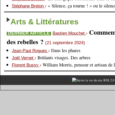
« Silence, ça tourne ! » ou le silen
Stéphane Breton
›
Arts & Littératures
Comment é
DERNIER ARTICLE
Bastien Mouchet
›
des rebelles ?
(21 septembre 2024)
Dans les phares
Jean-Paul Rogues
›
Brûlants visages. Des arbres
Joël Vernet
›
William Morris, penseur et artisan de 
Florent Bussy
›
RSS 2.0