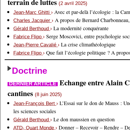
terrain de luttes
(2 avril 2025)
Avec et par-delà l’écologie : la Ca
Jean-Marc Ghitti
›
A propos de Bernard Charbonneau, 
Charles Jacquier
›
La modernité conquérante
Gérald Berthoud
›
Serge Moscovici, entre psychologie soci
Fabrice Flipo
›
La crise climathéologique
Jean-Pierre Cavalié
›
Que fait l’écologie politique ? A prop
Fabrice Flipo
›
Doctrine
Echange entre Alain Cai
DERNIER ARTICLE
cantines
(8 juin 2025)
L’Essai sur le don de Mauss : Un
Jean-François Bert
›
les sciences sociales
Le don maussien en question
Gérald Berthoud
›
Donner – Recevoir – Rendre – D
ATD- Quart Monde
›