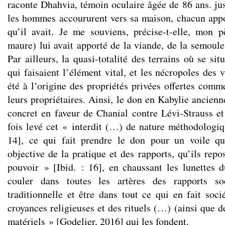
raconte Dhahvia, témoin oculaire âgée de 86 ans. just
les hommes accoururent vers sa maison, chacun appo
qu’il avait. Je me souviens, précise-t-elle, mon 
maure) lui avait apporté de la viande, de la semoule
Par ailleurs, la quasi-totalité des terrains où se sit
qui faisaient l’élément vital, et les nécropoles des 
été à l’origine des propriétés privées offertes comm
leurs propriétaires. Ainsi, le don en Kabylie ancien
concret en faveur de Chanial contre Lévi-Strauss e
fois levé cet « interdit (…) de nature méthodologi
14], ce qui fait prendre le don pour un voile q
objective de la pratique et des rapports, qu’ils repos
pouvoir » [Ibid. : 16], en chaussant les lunettes 
couler dans toutes les artères des rapports s
traditionnelle et être dans tout ce qui en fait soci
croyances religieuses et des rituels (…) (ainsi que d
matériels » [Godelier, 2016] qui les fondent.