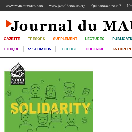
www.revuedumauss.com
www.jornaldomauss.org
Qui sommes-nous ?
Nou
GAZETTE
TRÉSORS
SUPPLÉMENT
LECTURES
PUBLICATI
ETHIQUE
ASSOCIATION
ECOLOGIE
DOCTRINE
ANTHROPO