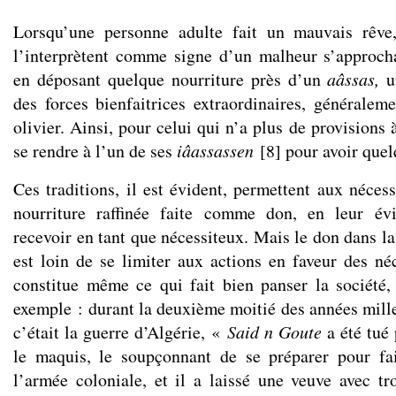
Lorsqu’une personne adulte fait un mauvais rêve
l’interprètent comme signe d’un malheur s’approch
en déposant quelque nourriture près d’un
a
â
ssas,
u
des forces bienfaitrices extraordinaires, générale
olivier. Ainsi, pour celui qui n’a plus de provisions à
se rendre à l’un de ses
i
â
assassen
[
8
]
pour avoir quel
Ces traditions, il est évident, permettent aux néces
nourriture raffinée faite comme don, en leur évi
recevoir en tant que nécessiteux. Mais le don dans la
est loin de se limiter aux actions en faveur des néc
constitue même ce qui fait bien panser la société
exemple : durant la deuxième moitié des années mille
c’était la guerre d’Algérie, «
Said n Goute
a été tué 
le maquis, le soupçonnant de se préparer pour fa
l’armée coloniale, et il a laissé une veuve avec tr