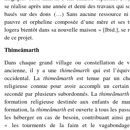
se réalise après une année et demi des travaux qui s
basés sur des dons (…) Sans aucune ressource ni r
pauvre et orpheline composée d’une mère et ses tr
logera bientôt dans sa nouvelle maison » [Ibid.], se r
de ce projet.
Thime
â
marth
Dans chaque grand village ou constellation de v
ancienne, il y a une
thime
â
marth
qui est l’équiv
occidental. La
thime
â
marth
est tenue par un chef
religieuse connue pour avoir accompli un certai
secondé par plusieurs subordonnés. La
thime
â
marth
formation religieuse destinée aux enfants de ma
formation, la
thime
â
marth
est ouverte à tous les pass
les héberger en cas de besoin, contribuant ainsi 
« les tourments de la faim et le vagabondage 