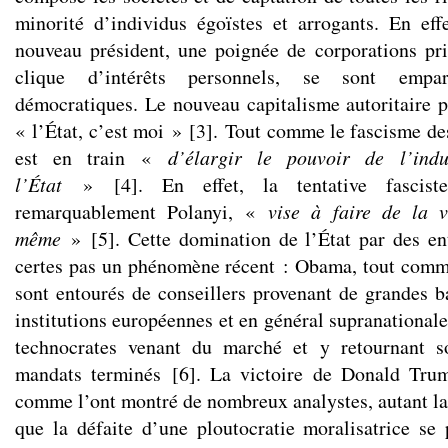
minorité d’individus égoïstes et arrogants. En eff
nouveau président, une poignée de corporations pr
clique d’intérêts personnels, se sont empar
démocratiques. Le nouveau capitalisme autoritaire p
« l’État, c’est moi »
[
3
]
. Tout comme le fascisme de
est en train «
d’élargir le pouvoir de l’indu
l’État
»
[
4
]
. En effet, la tentative fascis
remarquablement Polanyi, «
vise à faire de la 
même
»
[
5
]
. Cette domination de l’État par des ent
certes pas un phénomène récent : Obama, tout comme
sont entourés de conseillers provenant de grandes ba
institutions européennes et en général supranationale
technocrates venant du marché et y retournant s
mandats terminés
[
6
]
. La victoire de Donald Trum
comme l’ont montré de nombreux analystes, autant la
que la défaite d’une ploutocratie moralisatrice se