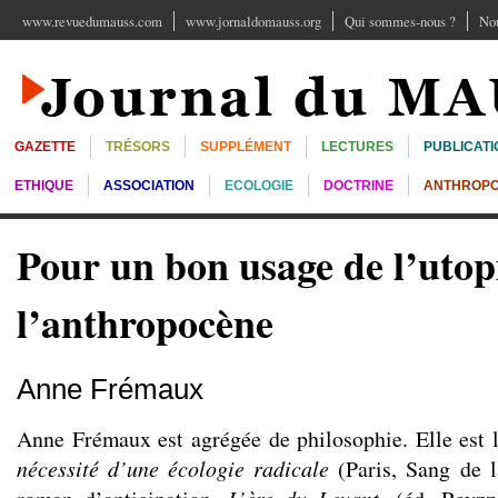
www.revuedumauss.com
www.jornaldomauss.org
Qui sommes-nous ?
Nou
GAZETTE
TRÉSORS
SUPPLÉMENT
LECTURES
PUBLICATI
ETHIQUE
ASSOCIATION
ECOLOGIE
DOCTRINE
ANTHROPO
Pour un bon usage de l’utop
l’anthropocène
Anne Frémaux
Anne Frémaux est agrégée de philosophie. Elle est l
nécessité d’une écologie radicale
(Paris, Sang de l