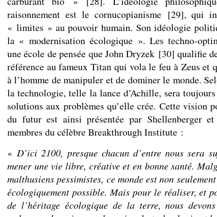
carburant bio »
[
28
]
. L’idéologie philosophi
raisonnement est le cornucopianisme
[
29
]
, qui i
« limites » au pouvoir humain. Son idéologie politiq
la « modernisation écologique ». Les techno-optim
une école de pensée que John Dryzek
[
30
]
qualifie d
référence au fameux Titan qui vola le feu à Zeus et 
à l’homme de manipuler et de dominer le monde. Se
la technologie, telle la lance d’Achille, sera toujour
solutions aux problèmes qu’elle crée. Cette vision p
du futur est ainsi présentée par Shellenberger e
membres du célèbre Breakthrough Institute :
«
D’ici 2100, presque chacun d’entre nous sera su
mener une vie libre, créative et en bonne santé. Malg
malthusiens pessimistes, ce monde est non seuleme
écologiquement possible. Mais pour le réaliser, et p
de l’héritage écologique de la terre, nous devons