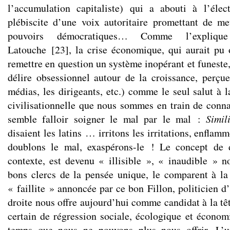
l’accumulation capitaliste) qui a abouti à l’él
plébiscite d’une voix autoritaire promettant de me
pouvoirs démocratiques… Comme l’expliqu
Latouche
[
23
]
, la crise économique, qui aurait pu o
remettre en question un système inopérant et funeste,
délire obsessionnel autour de la croissance, perçue
médias, les dirigeants, etc.) comme le seul salut à l
civilisationnelle que nous sommes en train de connaî
semble falloir soigner le mal par le mal :
Simil
disaient les latins … irritons les irritations, enflam
doublons le mal, exaspérons-le ! Le concept de 
contexte, est devenu « illisible », « inaudible » n
bons clercs de la pensée unique, le comparent à la
« faillite » annoncée par ce bon Fillon, politicien d
droite nous offre aujourd’hui comme candidat à la tê
certain de régression sociale, écologique et économ
temps que nous ne pouvons plus nous offrir. L’u