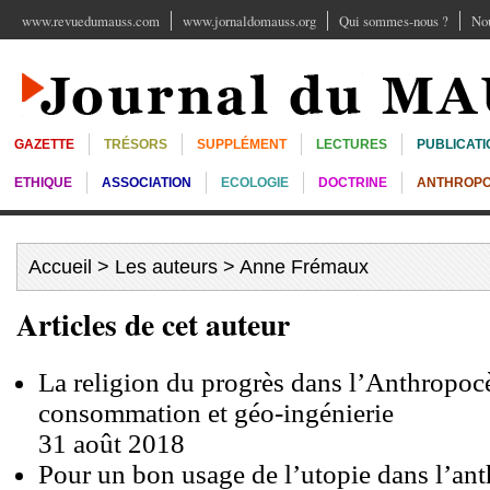
www.revuedumauss.com
www.jornaldomauss.org
Qui sommes-nous ?
Nou
GAZETTE
TRÉSORS
SUPPLÉMENT
LECTURES
PUBLICATI
ETHIQUE
ASSOCIATION
ECOLOGIE
DOCTRINE
ANTHROPO
Accueil
>
Les auteurs
> Anne Frémaux
Articles de cet auteur
La religion du progrès dans l’Anthropocè
consommation et géo-ingénierie
31 août 2018
Pour un bon usage de l’utopie dans l’an