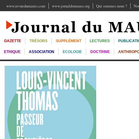
www.revuedumauss.com
www.jornaldomauss.org
Qui sommes-nous ?
Nou
GAZETTE
TRÉSORS
SUPPLÉMENT
LECTURES
PUBLICATI
ETHIQUE
ASSOCIATION
ECOLOGIE
DOCTRINE
ANTHROPO