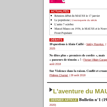
ACTUALITÉS
Réunion-débat du MAUSS le 17 janvier
Le populisme
| L’escroquerie du siècle
L’autre 7 octobre
Marcel Mauss en 1936, le MAUSS et le Nouv
Front Populaire
DÉBATS
10 questions à Alain Caillé
›
Valéry Rasplus
| 
2025
Ne dites plus « premiers de cordée », mais
« passeurs de témoin » !
›
Florian Villain-Carap
août 2018
Sur Violence dans la raison. Conflit et crua
Philippe Chanial
| 28 août 2018
L’aventure du MA
Bulletin n°1 (1
DERNIER ARTICLE
2020)