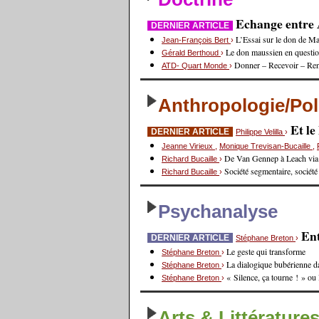
Echange entre A
DERNIER ARTICLE
L’Essai sur le don de Ma
Jean-François Bert
›
Le don maussien en questi
Gérald Berthoud
›
Donner – Recevoir – Re
ATD- Quart Monde
›
Anthropologie/Pol
Et l
DERNIER ARTICLE
Philippe Velilla
›
Jeanne Virieux
,
Monique Trevisan-Bucaille
,
De Van Gennep à Leach via
Richard Bucaille
›
Société segmentaire, société
Richard Bucaille
›
Psychanalyse
Ent
DERNIER ARTICLE
Stéphane Breton
›
Le geste qui transforme
Stéphane Breton
›
La dialogique bubérienne d
Stéphane Breton
›
« Silence, ça tourne ! » ou
Stéphane Breton
›
Arts & Littérature