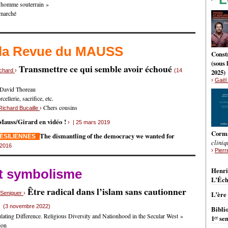
L’homme souterrain »
 marché
 la Revue du MAUSS
Constr
(sous
Transmettre ce qui semble avoir échoué
nchard
›
(14
2025)
›
Gaël 
 David Thoreau
ellerie, sacrifice, etc.
Chers cousins
Richard Bucaille
›
Mauss/Girard en vidéo !
› | 25 mars 2019
Corm
The dismantling of the democracy we wanted for
RÉSILIENNES
cliniq
 2016
›
Pierr
BRÈ
Henri
et symbolisme
L’Éch
Être radical dans l’islam sans cautionner
s Seniguer
›
L’ère
e
(3 novembre 2022)
Bibli
ating Difference. Religious Diversity and Nationhood in the Secular West »
er
1
sem
ion