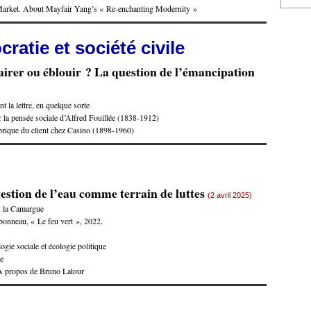
Market. About Mayfair Yang’s « Re-enchanting Modernity »
ratie et société civile
airer ou éblouir ? La question de l’émancipation
t la lettre, en quelque sorte
 la pensée sociale d’Alfred Fouillée (1838-1912)
brique du client chez Casino (1898-1960)
estion de l’eau comme terrain de luttes
(2 avril 2025)
 : la Camargue
onneau, « Le feu vert », 2022.
gie sociale et écologie politique
ue
? A propos de Bruno Latour