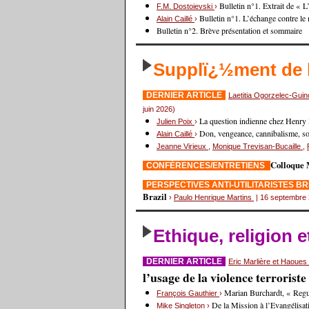
Bulletin n°1. Extrait de « 
F.M. Dostoievski
›
Bulletin n°1. L’échange contre le
Alain Caillé
›
Bulletin n°2. Brève présentation et sommaire
Supplï¿½ment de
DERNIER ARTICLE
Laetitia Ogorzelec-Gui
juin 2026)
La question indienne chez Henry
Julien Poix
›
Don, vengeance, cannibalisme, sorc
Alain Caillé
›
Jeanne Virieux
,
Monique Trevisan-Bucaille
,
Colloque 
CONFÉRENCES/ENTRETIENS
PERSPECTIVES ANTI-UTILITARISTES B
Brazil
›
Paulo Henrique Martins
| 16 septembre
Ethique, religion 
DERNIER ARTICLE
Eric Marlière et Haoue
l’usage de la violence terrorist
Marian Burchardt, « Regul
François Gauthier
›
De la Mission à l’Evangélisat
Mike Singleton
›