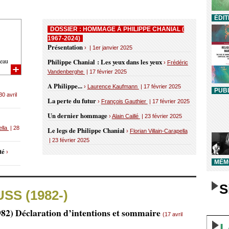
ÉDIT
DOSSIER : HOMMAGE À PHILIPPE CHANIAL (
1967-2024)
Présentation
› | 1er janvier 2025
eau
Philippe Chanial : Les yeux dans les yeux
›
Frédéric
Vandenberghe
| 17 février 2025
A Philippe...
›
Laurence Kaufmann
| 17 février 2025
PUBL
30 avril
La perte du futur
›
François Gauthier
| 17 février 2025
Un dernier hommage
›
Alain Caillé
| 23 février 2025
ella
| 28
Le legs de Philippe Chanial
›
Florian Villain-Carapella
| 23 février 2025
uté
›
MÉMO
S
USS (1982-)
982) Déclaration d’intentions et sommaire
(17 avril
L