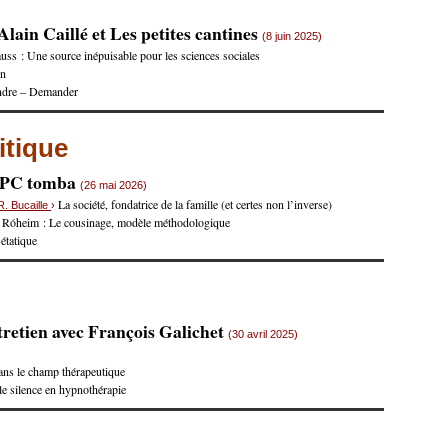
lain Caillé et Les petites cantines
(8 juin 2025)
uss : Une source inépuisable pour les sciences sociales
on
ndre – Demander
itique
e PC tomba
(26 mai 2026)
La société, fondatrice de la famille (et certes non l’inverse)
R. Bucaille
›
 Róheim : Le cousinage, modèle méthodologique
 étatique
retien avec François Galichet
(30 avril 2025)
ans le champ thérapeutique
 le silence en hypnothérapie
s