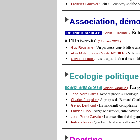
Ritual Economy and the 
François Gauthier
›
Association, démoc
Écl
DERNIER ARTICLE
Sabin Guillaume
›
à l’Université
(11 mars 2021)
Un parcours convivialiste avan
Guy Roustang
›
Note sur
Alain Mallet
,
Jean-Claude MONIER
›
Les usages du don dans la fa
Olivier Londeix
›
Ecologie politique
La g
DERNIER ARTICLE
Valéry Rasplus
›
Avec et par-delà l’écologie
Jean-Marc Ghitti
›
A propos de Bernard Charb
Charles Jacquier
›
La modernité conquérante
Gérald Berthoud
›
Serge Moscovici, entre psycholo
Fabrice Flipo
›
La crise climathéologiq
Jean-Pierre Cavalié
›
Que fait l’écologie politique 
Fabrice Flipo
›
Doctrine