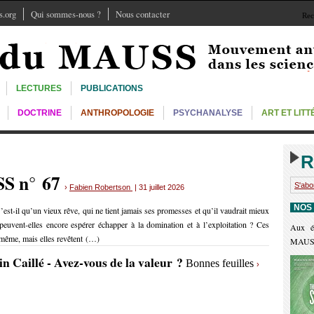
.org
Qui sommes-nous ?
Nous contacter
Rec
LECTURES
PUBLICATIONS
DOCTRINE
ANTHROPOLOGIE
PSYCHANALYSE
ART ET LIT
R
SS n° 67
S'abo
›
Fabien Robertson
| 31 juillet 2026
NOS
’est-il qu’un vieux rêve, qui ne tient jamais ses promesses et qu’il vaudrait mieux
euvent-elles encore espérer échapper à la domination et à l’exploitation ? Ces
Aux é
e-même, mais elles revêtent (…)
MAUS
in Caillé - Avez-vous de la valeur ?
Bonnes feuilles
›