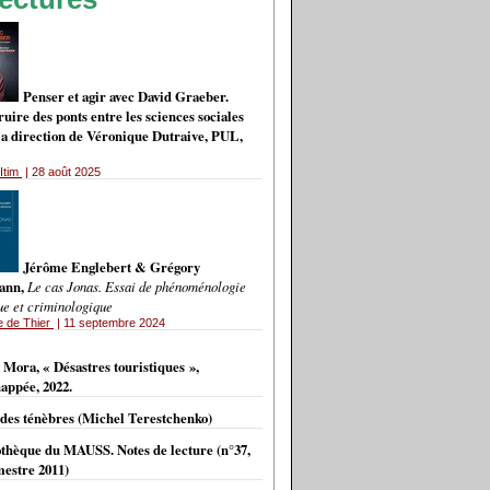
Penser et agir avec David Graeber.
uire des ponts entre les sciences sociales
 la direction de Véronique Dutraive, PUL,
Itim
| 28 août 2025
Jérôme Englebert & Grégory
ann,
Le cas Jonas. Essai de phénoménologie
ue et criminologique
e de Thier
| 11 septembre 2024
VES
 Mora, « Désastres touristiques »,
appée, 2022.
 des ténèbres (Michel Terestchenko)
othèque du MAUSS. Notes de lecture (n°37,
estre 2011)