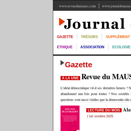
www.revuedumauss.com
www.jornaldomauss
GAZETTE
TRÉSORS
SUPPLÉMENT
ETHIQUE
ASSOCIATION
ECOLOGIE
Gazette
Revue du MAU
A LA UNE
L’idéal démocratique vit-il ses dernières heures ? N
abandonner une fois pour toutes ? Nos sociétés p
questions sont aussi vieilles que la démocratie ell
Ala
LECTURE DU MOIS
| 1er octobre 2025