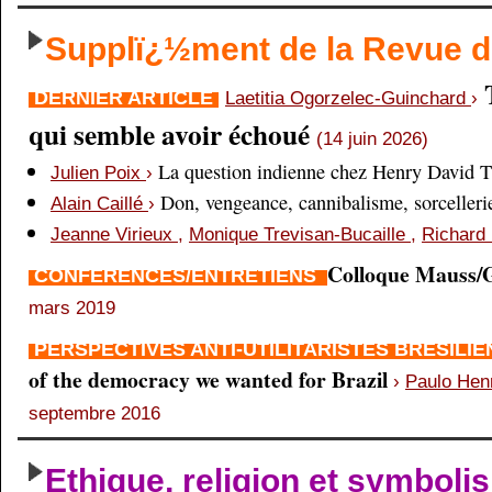
Supplï¿½ment de la Revue
DERNIER ARTICLE
Laetitia Ogorzelec-Guinchard
›
qui semble avoir échoué
(14 juin 2026)
La question indienne chez Henry David 
Julien Poix
›
Don, vengeance, cannibalisme, sorcellerie,
Alain Caillé
›
Jeanne Virieux
,
Monique Trevisan-Bucaille
,
Richard 
Colloque Mauss/G
CONFÉRENCES/ENTRETIENS
mars 2019
PERSPECTIVES ANTI-UTILITARISTES BRÉSILI
of the democracy we wanted for Brazil
›
Paulo Hen
septembre 2016
Ethique, religion et symboli