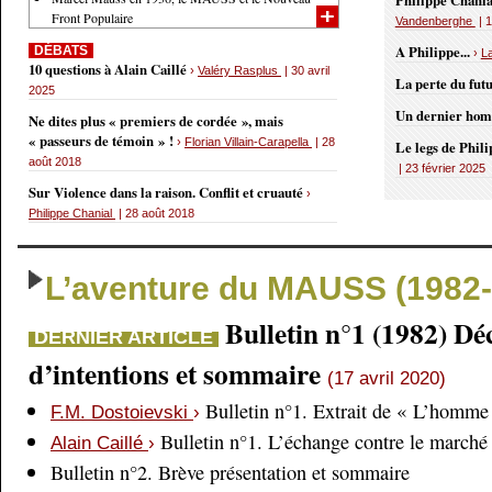
Philippe Chania
Front Populaire
Vandenberghe
| 1
A Philippe...
DÉBATS
›
L
10 questions à Alain Caillé
›
Valéry Rasplus
| 30 avril
La perte du fut
2025
Un dernier ho
Ne dites plus « premiers de cordée », mais
« passeurs de témoin » !
›
Florian Villain-Carapella
| 28
Le legs de Phil
août 2018
| 23 février 2025
Sur Violence dans la raison. Conflit et cruauté
›
Philippe Chanial
| 28 août 2018
L’aventure du MAUSS (1982-
Bulletin n°1 (1982) Dé
DERNIER ARTICLE
d’intentions et sommaire
(17 avril 2020)
Bulletin n°1. Extrait de « L’homme 
F.M. Dostoievski
›
Bulletin n°1. L’échange contre le marché
Alain Caillé
›
Bulletin n°2. Brève présentation et sommaire