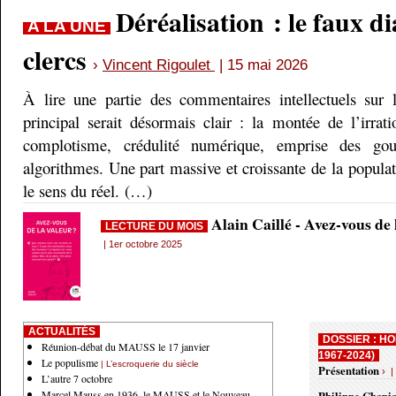
Déréalisation : le faux d
A LA UNE
clercs
›
Vincent Rigoulet
| 15 mai 2026
À lire une partie des commentaires intellectuels sur 
principal serait désormais clair : la montée de l’irrati
complotisme, crédulité numérique, emprise des gou
algorithmes. Une part massive et croissante de la populati
le sens du réel. (…)
Alain Caillé - Avez-vous de
LECTURE DU MOIS
| 1er octobre 2025
ACTUALITÉS
DOSSIER : HO
Réunion-débat du MAUSS le 17 janvier
1967-2024)
Le populisme
| L’escroquerie du siècle
Présentation
› |
L’autre 7 octobre
Marcel Mauss en 1936, le MAUSS et le Nouveau