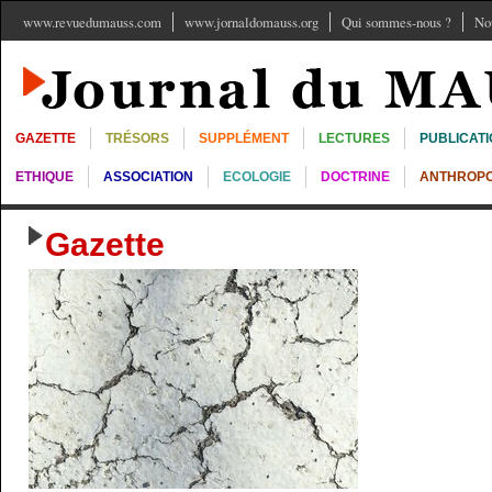
www.revuedumauss.com
www.jornaldomauss.org
Qui sommes-nous ?
No
GAZETTE
TRÉSORS
SUPPLÉMENT
LECTURES
PUBLICAT
ETHIQUE
ASSOCIATION
ECOLOGIE
DOCTRINE
ANTHROPO
Gazette