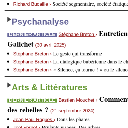
Société segmentaire, société étatiqu
Richard Bucaille
›
Psychanalyse
Entretien
DERNIER ARTICLE
Stéphane Breton
›
Galichet
(30 avril 2025)
Le geste qui transforme
Stéphane Breton
›
La dialogique bubérienne dans le c
Stéphane Breton
›
« Silence, ça tourne ! » ou le silen
Stéphane Breton
›
Arts & Littératures
Comment é
DERNIER ARTICLE
Bastien Mouchet
›
des rebelles ?
(21 septembre 2024)
Dans les phares
Jean-Paul Rogues
›
Brûlants visages. Des arbres
Joël Vernet
›