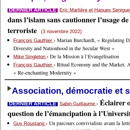
DERNIER ARTICLE
Eric Marlière et Haoues Senigu
dans l’islam sans cautionner l’usage de 
terroriste
(3 novembre 2022)
Marian Burchardt, « Regulating Di
François Gauthier
›
Diversity and Nationhood in the Secular West »
De la Mission à l’Evangélisation
Mike Singleton
›
Ritual Economy and the Market. 
François Gauthier
›
« Re-enchanting Modernity »
Association, démocratie et s
Éclairer 
DERNIER ARTICLE
Sabin Guillaume
›
question de l’émancipation à l’Universi
Un parcours convivialiste avant la lett
Guy Roustang
›