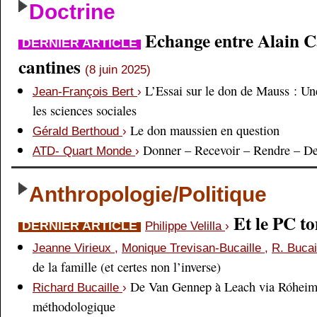
Doctrine
Echange entre Alain Cai
DERNIER ARTICLE
cantines
(8 juin 2025)
L’Essai sur le don de Mauss : Un
Jean-François Bert
›
les sciences sociales
Le don maussien en question
Gérald Berthoud
›
Donner – Recevoir – Rendre – D
ATD- Quart Monde
›
Anthropologie/Politique
Et le PC 
DERNIER ARTICLE
Philippe Velilla
›
Jeanne Virieux
,
Monique Trevisan-Bucaille
,
R. Bucai
de la famille (et certes non l’inverse)
De Van Gennep à Leach via Róheim 
Richard Bucaille
›
méthodologique