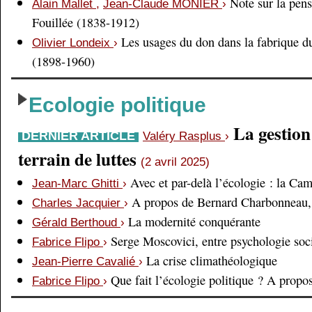
Note sur la pens
Alain Mallet
,
Jean-Claude MONIER
›
Fouillée (1838-1912)
Les usages du don dans la fabrique d
Olivier Londeix
›
(1898-1960)
Ecologie politique
La gestio
DERNIER ARTICLE
Valéry Rasplus
›
terrain de luttes
(2 avril 2025)
Avec et par-delà l’écologie : la Ca
Jean-Marc Ghitti
›
A propos de Bernard Charbonneau, 
Charles Jacquier
›
La modernité conquérante
Gérald Berthoud
›
Serge Moscovici, entre psychologie soci
Fabrice Flipo
›
La crise climathéologique
Jean-Pierre Cavalié
›
Que fait l’écologie politique ? A prop
Fabrice Flipo
›