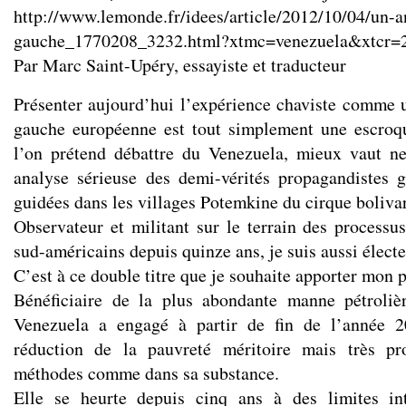
http://www.lemonde.fr/idees/article/2012/10/04/un-a
gauche_1770208_3232.html?xtmc=venezuela&xtcr=
Par Marc Saint-Upéry, essayiste et traducteur
Présenter aujourd’hui l’expérience chaviste comme u
gauche européenne est tout simplement une escroque
l’on prétend débattre du
Venezuela
, mieux vaut n
analyse sérieuse des demi-vérités propagandistes g
guidées dans les villages Potemkine du cirque boliva
Observateur et militant sur le terrain des processus
sud-américains depuis quinze ans, je suis aussi élect
C’est à ce double
titre
que je souhaite
apporter
mon po
Bénéficiaire de la plus abondante manne pétrolièr
Venezuela a engagé à
partir
de fin de l’année 
réduction de la pauvreté méritoire mais très pr
méthodes comme dans sa substance.
Elle se heurte depuis cinq ans à des limites in