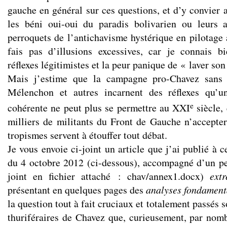
gauche en général sur ces questions, et d’y convier 
les béni oui-oui du paradis bolivarien ou leurs a
perroquets de l’antichavisme hystérique en pilotage
fais pas d’illusions excessives, car je connais b
réflexes légitimistes et la peur panique de « laver son
Mais j’estime que la campagne pro-Chavez sans
Mélenchon et autres incarnent des réflexes qu’u
e
cohérente ne peut plus se permettre au XXI
siècle, 
milliers de militants du Front de Gauche n’accepte
tropismes servent à étouffer tout débat.
Je vous envoie ci-joint un article que j’ai publié à 
du 4 octobre 2012 (ci-dessous), accompagné d’un pet
joint en fichier attaché : chav/annex1.docx)
ext
présentant en quelques pages des
analyses fondament
la question tout à fait cruciaux et totalement passés s
thuriféraires de Chavez que, curieusement, par nomb