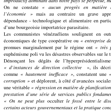
improductif dominant dans notre pays se perpétue, ma
On ne constate
« aucun progrès en matière de
l’économie »
mais au contraire un grave appr
dépendance - technologique et alimentaire en partic
d’une bourgeoisie importatrice parasitaire.
Les communistes vénézuéliens soulignent en outr
économiques de type coopérative ou
« entreprise d
promues marginalement par le régime ont
« très 
euphémisme poli vu les désastres observables sur le t
Dénonçant les dégâts de l’hyperprésidentialisme
« d’instances de direction collective
», ils décri
comme
« hautement inefficace »
, constatent une
«
corruption »
et déplorent, à côté d’avancées sociales 
une véritable
« régression en matière de planification
prestation d’une série de
services
publics fondame
« On ne peut plus
occulter
le fossé entre le dis
certains acteurs gouvernementaux et la pratique con