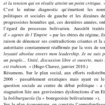
et la tension qui en résulte atteint un point critique. 
C’est le même diagnostic qu’émettent les nomb
politiques et sociales de gauche et les dizaines de
progressistes honnêtes qui, ces dernières années, ont
l’égard du processus bolivarien. Aussitôt trait
d’
« agents de l’Empire »
par les sbires du régime, il
raison de dénoncer ses contradictions criantes et la
autoritaire constamment réaffirmée par la voix de s
loyauté absolue envers mon leadership. Je ne suis pa
un peuple... Unité, discussion libre et ouverte, mais 
est trahison. »
(Hugo Chavez, janvier 2010.)
Résumons. Sur le plan social, aux efforts redistrib
2006 - passablement erratiques mais ayant eu 
question sociale au centre du débat politique - a
stagnation liée aux gravissimes dysfonctions d’un Et
la
boliburguesía
(la « bourgeoisie bolivarienne »).
Sur le plan économique, on constate l’approfondiss