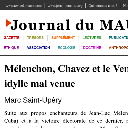
www.revuedumauss.com
www.jornaldomauss.org
Qui sommes-nous ?
Nou
GAZETTE
TRÉSORS
SUPPLÉMENT
LECTURES
PUBLICATI
ETHIQUE
ASSOCIATION
ECOLOGIE
DOCTRINE
ANTHROPO
Mélenchon, Chavez et le Ve
idylle mal venue
Marc Saint-Upéry
Suite aux propos enchanteurs de Jean-Luc Méle
Cuba) et à la victoire électorale de ce dernier, 