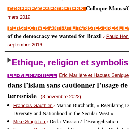
Colloque Mauss/G
CONFÉRENCES/ENTRETIENS
mars 2019
PERSPECTIVES ANTI-UTILITARISTES BRÉSILI
of the democracy we wanted for Brazil
›
Paulo Hen
septembre 2016
Ethique, religion et symboli
DERNIER ARTICLE
Eric Marlière et Haoues Senigu
dans l’islam sans cautionner l’usage de 
terroriste
(3 novembre 2022)
Marian Burchardt, « Regulating Di
François Gauthier
›
Diversity and Nationhood in the Secular West »
De la Mission à l’Evangélisation
Mike Singleton
›