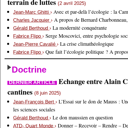
terrain de luttes
(2 avril 2025)
Avec et par-delà l’écologie : la Ca
Jean-Marc Ghitti
›
A propos de Bernard Charbonneau, 
Charles Jacquier
›
La modernité conquérante
Gérald Berthoud
›
Serge Moscovici, entre psychologie soci
Fabrice Flipo
›
La crise climathéologique
Jean-Pierre Cavalié
›
Que fait l’écologie politique ? A prop
Fabrice Flipo
›
Doctrine
Echange entre Alain Cai
DERNIER ARTICLE
cantines
(8 juin 2025)
L’Essai sur le don de Mauss : Un
Jean-François Bert
›
les sciences sociales
Le don maussien en question
Gérald Berthoud
›
Donner – Recevoir – Rendre – D
ATD- Quart Monde
›