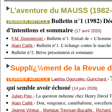
L’aventure du MAUSS (1982-
Bulletin n°1 (1982) Dé
DERNIER ARTICLE
d’intentions et sommaire
(17 avril 2020)
Bulletin n°1. Extrait de « L’homme 
F.M. Dostoievski
›
Bulletin n°1. L’échange contre le marché
Alain Caillé
›
Bulletin n°2. Brève présentation et sommaire
Supplï¿½ment de la Revue
DERNIER ARTICLE
Laetitia Ogorzelec-Guinchard
›
qui semble avoir échoué
(14 juin 2026)
La question indienne chez Henry David 
Julien Poix
›
Don, vengeance, cannibalisme, sorcellerie,
Alain Caillé
›
Jeanne Virieux
,
Monique Trevisan-Bucaille
,
Richard 