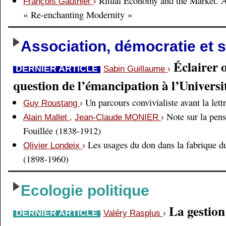
Ritual Economy and the Market. 
François Gauthier
›
« Re-enchanting Modernity »
Association, démocratie et s
Éclairer 
DERNIER ARTICLE
Sabin Guillaume
›
question de l’émancipation à l’Universi
Un parcours convivialiste avant la lett
Guy Roustang
›
Note sur la pens
Alain Mallet
,
Jean-Claude MONIER
›
Fouillée (1838-1912)
Les usages du don dans la fabrique d
Olivier Londeix
›
(1898-1960)
Ecologie politique
La gestio
DERNIER ARTICLE
Valéry Rasplus
›