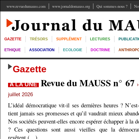
www.revuedumauss.com
www.jornaldomauss.org
Qui sommes-nous ?
No
GAZETTE
TRÉSORS
SUPPLÉMENT
LECTURES
PUBLICAT
ETHIQUE
ASSOCIATION
ECOLOGIE
DOCTRINE
ANTHROPO
Gazette
Revue du MAUSS n° 67
A LA UNE
juillet 2026
L’idéal démocratique vit-il ses dernières heures ? N’est
tient jamais ses promesses et qu’il vaudrait mieux aband
Nos sociétés peuvent-elles encore espérer échapper à la do
? Ces questions sont aussi vieilles que la démocra
revêtent (…)