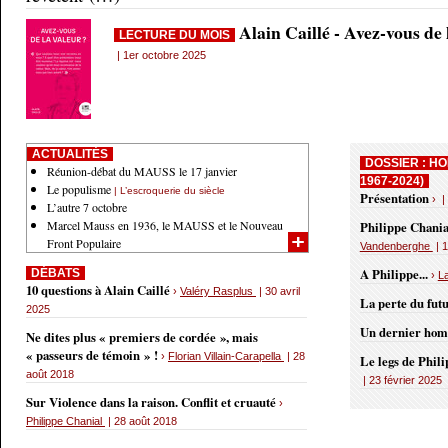
Alain Caillé - Avez-vous de
LECTURE DU MOIS
| 1er octobre 2025
ACTUALITÉS
DOSSIER : HO
Réunion-débat du MAUSS le 17 janvier
1967-2024)
Le populisme
| L’escroquerie du siècle
Présentation
› |
L’autre 7 octobre
Marcel Mauss en 1936, le MAUSS et le Nouveau
Philippe Chania
Front Populaire
Vandenberghe
| 1
A Philippe...
DÉBATS
›
L
10 questions à Alain Caillé
›
Valéry Rasplus
| 30 avril
La perte du fut
2025
Un dernier ho
Ne dites plus « premiers de cordée », mais
« passeurs de témoin » !
›
Florian Villain-Carapella
| 28
Le legs de Phil
août 2018
| 23 février 2025
Sur Violence dans la raison. Conflit et cruauté
›
Philippe Chanial
| 28 août 2018