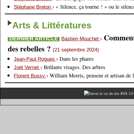
« Silence, ça tourne ! » ou le silen
Stéphane Breton
›
Arts & Littératures
Comment é
DERNIER ARTICLE
Bastien Mouchet
›
des rebelles ?
(21 septembre 2024)
Dans les phares
Jean-Paul Rogues
›
Brûlants visages. Des arbres
Joël Vernet
›
William Morris, penseur et artisan de 
Florent Bussy
›
RSS 2.0