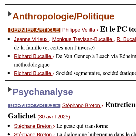
Anthropologie/Politique
Et le PC 
DERNIER ARTICLE
Philippe Velilla
›
Jeanne Virieux
,
Monique Trevisan-Bucaille
,
R. Bucai
de la famille (et certes non l’inverse)
De Van Gennep à Leach via Róheim 
Richard Bucaille
›
méthodologique
Société segmentaire, société étatiqu
Richard Bucaille
›
Psychanalyse
Entretien
DERNIER ARTICLE
Stéphane Breton
›
Galichet
(30 avril 2025)
Le geste qui transforme
Stéphane Breton
›
La dialogique bubérienne dans le c
Stéphane Breton
›