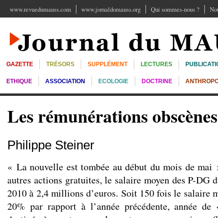
www.revuedumauss.com
www.jornaldomauss.org
Qui sommes-nous ?
Nou
GAZETTE
TRÉSORS
SUPPLÉMENT
LECTURES
PUBLICATI
ETHIQUE
ASSOCIATION
ECOLOGIE
DOCTRINE
ANTHROPO
Les rémunérations obscènes
Philippe Steiner
« La nouvelle est tombée au début du mois de mai :
autres actions gratuites, le salaire moyen des P-DG 
2010 à 2,4 millions d’euros. Soit 150 fois le salair
20% par rapport à l’année précédente, année de 