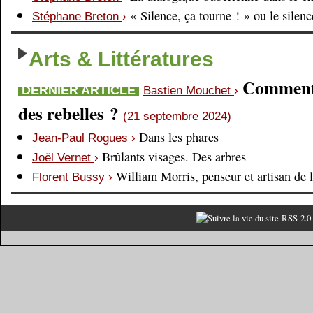
« Silence, ça tourne ! » ou le silen
Stéphane Breton
›
Arts & Littératures
Comment é
DERNIER ARTICLE
Bastien Mouchet
›
des rebelles ?
(21 septembre 2024)
Dans les phares
Jean-Paul Rogues
›
Brûlants visages. Des arbres
Joël Vernet
›
William Morris, penseur et artisan de 
Florent Bussy
›
RSS 2.0