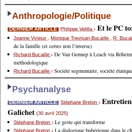
Anthropologie/Politique
Et le PC 
DERNIER ARTICLE
Philippe Velilla
›
Jeanne Virieux
,
Monique Trevisan-Bucaille
,
R. Bucai
de la famille (et certes non l’inverse)
De Van Gennep à Leach via Róheim 
Richard Bucaille
›
méthodologique
Société segmentaire, société étatiqu
Richard Bucaille
›
Psychanalyse
Entretien
DERNIER ARTICLE
Stéphane Breton
›
Galichet
(30 avril 2025)
Le geste qui transforme
Stéphane Breton
›
La dialogique bubérienne dans le c
Stéphane Breton
›