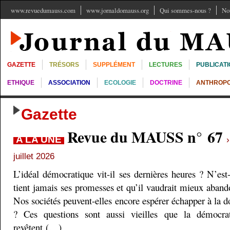
www.revuedumauss.com
www.jornaldomauss.org
Qui sommes-nous ?
No
GAZETTE
TRÉSORS
SUPPLÉMENT
LECTURES
PUBLICAT
ETHIQUE
ASSOCIATION
ECOLOGIE
DOCTRINE
ANTHROPO
Gazette
Revue du MAUSS n° 67
A LA UNE
juillet 2026
L’idéal démocratique vit-il ses dernières heures ? N’est
tient jamais ses promesses et qu’il vaudrait mieux aband
Nos sociétés peuvent-elles encore espérer échapper à la do
? Ces questions sont aussi vieilles que la démocra
revêtent (…)