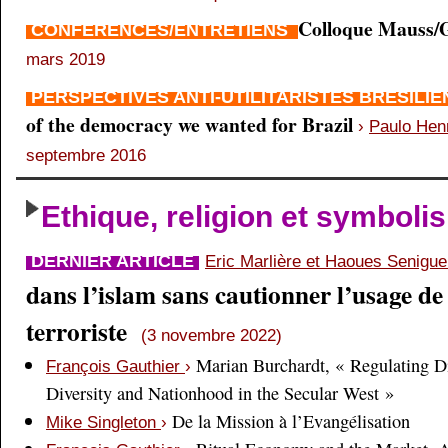
Colloque Mauss/G
CONFÉRENCES/ENTRETIENS
mars 2019
PERSPECTIVES ANTI-UTILITARISTES BRÉSILI
of the democracy we wanted for Brazil
›
Paulo Hen
septembre 2016
Ethique, religion et symboli
DERNIER ARTICLE
Eric Marlière et Haoues Senigu
dans l’islam sans cautionner l’usage de 
terroriste
(3 novembre 2022)
Marian Burchardt, « Regulating Di
François Gauthier
›
Diversity and Nationhood in the Secular West »
De la Mission à l’Evangélisation
Mike Singleton
›