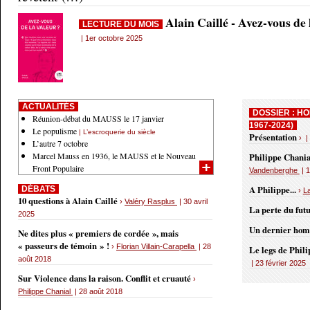
Alain Caillé - Avez-vous de
LECTURE DU MOIS
| 1er octobre 2025
ACTUALITÉS
DOSSIER : HO
Réunion-débat du MAUSS le 17 janvier
1967-2024)
Le populisme
| L’escroquerie du siècle
Présentation
› |
L’autre 7 octobre
Marcel Mauss en 1936, le MAUSS et le Nouveau
Philippe Chania
Front Populaire
Vandenberghe
| 1
A Philippe...
DÉBATS
›
L
10 questions à Alain Caillé
›
Valéry Rasplus
| 30 avril
La perte du fut
2025
Un dernier ho
Ne dites plus « premiers de cordée », mais
« passeurs de témoin » !
›
Florian Villain-Carapella
| 28
Le legs de Phil
août 2018
| 23 février 2025
Sur Violence dans la raison. Conflit et cruauté
›
Philippe Chanial
| 28 août 2018