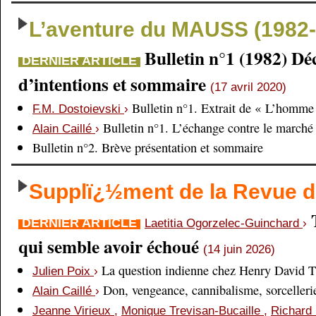
L’aventure du MAUSS (1982-
Bulletin n°1 (1982) Dé
DERNIER ARTICLE
d’intentions et sommaire
(17 avril 2020)
Bulletin n°1. Extrait de « L’homme 
F.M. Dostoievski
›
Bulletin n°1. L’échange contre le marché
Alain Caillé
›
Bulletin n°2. Brève présentation et sommaire
Supplï¿½ment de la Revue
DERNIER ARTICLE
Laetitia Ogorzelec-Guinchard
›
qui semble avoir échoué
(14 juin 2026)
La question indienne chez Henry David 
Julien Poix
›
Don, vengeance, cannibalisme, sorcellerie,
Alain Caillé
›
Jeanne Virieux
,
Monique Trevisan-Bucaille
,
Richard 