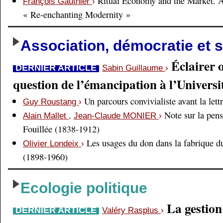
Ritual Economy and the Market. 
François Gauthier
›
« Re-enchanting Modernity »
Association, démocratie et s
Éclairer 
DERNIER ARTICLE
Sabin Guillaume
›
question de l’émancipation à l’Universi
Un parcours convivialiste avant la lett
Guy Roustang
›
Note sur la pens
Alain Mallet
,
Jean-Claude MONIER
›
Fouillée (1838-1912)
Les usages du don dans la fabrique d
Olivier Londeix
›
(1898-1960)
Ecologie politique
La gestio
DERNIER ARTICLE
Valéry Rasplus
›