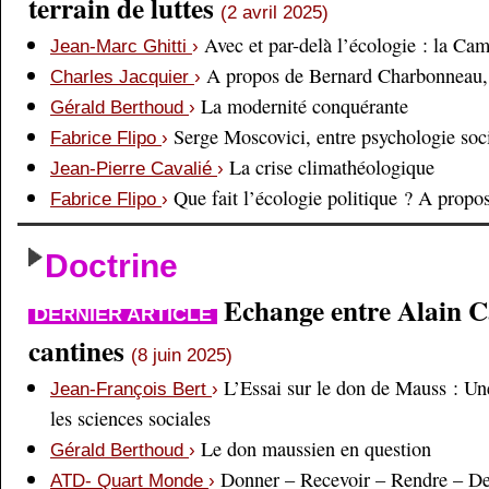
terrain de luttes
(2 avril 2025)
Avec et par-delà l’écologie : la Ca
Jean-Marc Ghitti
›
A propos de Bernard Charbonneau, 
Charles Jacquier
›
La modernité conquérante
Gérald Berthoud
›
Serge Moscovici, entre psychologie soci
Fabrice Flipo
›
La crise climathéologique
Jean-Pierre Cavalié
›
Que fait l’écologie politique ? A prop
Fabrice Flipo
›
Doctrine
Echange entre Alain Cai
DERNIER ARTICLE
cantines
(8 juin 2025)
L’Essai sur le don de Mauss : Un
Jean-François Bert
›
les sciences sociales
Le don maussien en question
Gérald Berthoud
›
Donner – Recevoir – Rendre – D
ATD- Quart Monde
›