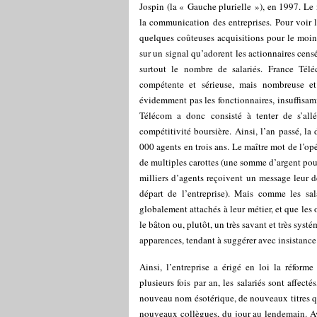
Jospin (la « Gauche plurielle »), en 1997. Le 
la communication des entreprises. Pour voir 
quelques coûteuses acquisitions pour le moin
sur un signal qu’adorent les actionnaires censé
surtout le nombre de salariés. France Tél
compétente et sérieuse, mais nombreuse et 
évidemment pas les fonctionnaires, insuffisam
Télécom a donc consisté à tenter de s’allé
compétitivité boursière. Ainsi, l’an passé, la
000 agents en trois ans. Le maître mot de l’opé
de multiples carottes (une somme d’argent pour
milliers d’agents reçoivent un message leur 
départ de l’entreprise). Mais comme les sala
globalement attachés à leur métier, et que les 
le bâton ou, plutôt, un très savant et très sys
apparences, tendant à suggérer avec insistance 
Ainsi, l’entreprise a érigé en loi la réfor
plusieurs fois par an, les salariés sont affect
nouveau nom ésotérique, de nouveaux titres qui
nouveaux collègues, du jour au lendemain. A