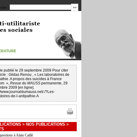
cher :
TÉRATURE
icle publié le 29 septembre 2009 Pour citer
icle :
Gildas Renou
, « Les laboratoires de
pathie. A propos des suicides à France
om »,
Revue du MAUSS permanente
, 29
mbre 2009 [en ligne].
://www.journaldumauss.net
/
./?Les-
toires-de-l-antipathie-A
LICATIONS
>
NOS PUBLICATIONS
>
TS
questions à Alain Caillé