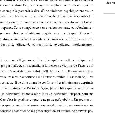
des h
sionnelle dont l’apprentissage est implicitement attendu par les
ar exemple à parvenir à dire d’une violence psychique envers un
repartie nécessaire d’un objectif opérationnel de réorganisation
athie est donc devenue une forme de compétence valorisée à France
eprises. Cette compétence a une valeur sonnante et trébuchante :
amme, plus les salariés ont acquis cette grande qualité : savoir
d’autrui, savoir cacher les existences humaines meurtries derrière des
ductivité, efficacité, compétitivité, excellence, modernisation,
lot » comme alléger son équipe de ce qu’on appellera pudiquement
er par l’affect, ni s’identifier à la personne victime de l’acte qu’il
ent d’empathie avec celui qu’il fait souffrir. Il s’exonère de sa
et autre n’est pas comme lui : l’autre est faible, il est malade, il est
r à cet autre. Il se dit, comme le confirment les témoignages exprimés
atoire du stress : « De toute façon, je sais bien que je ne dois pas
, je deviendrai faible à mon tour. Je deviendrai suspect pour ma
. Que c’est le système et que je ne peux qu’y obéir… Un jour, peut-
ges que je me suis adressés pour me donner bonne conscience, ne
onsiste l’essentiel de ma préoccupation au travail, ne pouvant pas,