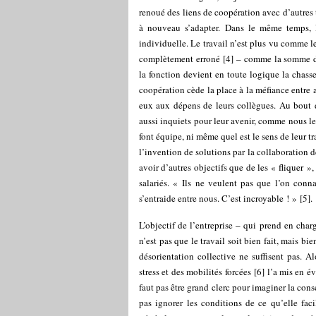
renoué des liens de coopération avec d’autres t
à nouveau s’adapter. Dans le même temps, la
individuelle. Le travail n’est plus vu comme l
complètement erroné
[
4
]
– comme la somme de
la fonction devient en toute logique la chass
coopération cède la place à la méfiance entre a
eux aux dépens de leurs collègues. Au bout 
aussi inquiets pour leur avenir, comme nous le 
font équipe, ni même quel est le sens de leur tr
l’invention de solutions par la collaboration d
avoir d’autres objectifs que de les « fliquer 
salariés. « Ils ne veulent pas que l’on conn
s’entraide entre nous. C’est incroyable ! »
[
5
]
.
L’objectif de l’entreprise – qui prend en charge
n’est pas que le travail soit bien fait, mais 
désorientation collective ne suffisent pas. A
stress et des mobilités forcées
[
6
]
l’a mis en év
faut pas être grand clerc pour imaginer la con
pas ignorer les conditions de ce qu’elle faci