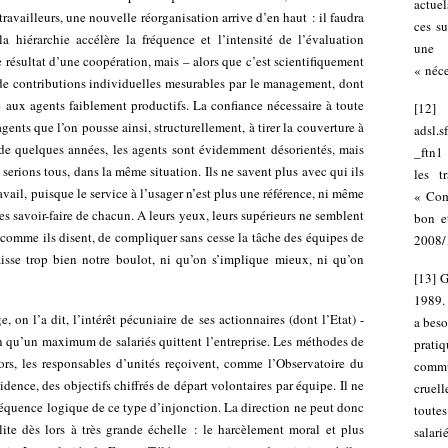
actue
ravailleurs, une nouvelle réorganisation arrive d’en haut : il faudra
ces su
 hiérarchie accélère la fréquence et l’intensité de l’évaluation
une 
e résultat d’une coopération, mais – alors que c’est scientifiquement
« néce
 contributions individuelles mesurables par le management, dont
e aux agents faiblement productifs. La confiance nécessaire à toute
[
12
gents que l’on pousse ainsi, structurellement, à tirer la couverture à
adsl.
de quelques années, les agents sont évidemment désorientés, mais
_ftn1
serions tous, dans la même situation. Ils ne savent plus avec qui ils
les t
avail, puisque le service à l’usager n’est plus une référence, ni même
« Comm
es savoir-faire de chacun. A leurs yeux, leurs supérieurs ne semblent
bon e
», comme ils disent, de compliquer sans cesse la tâche des équipes de
2008/
aisse trop bien notre boulot, ni qu’on s’implique mieux, ni qu’on
[
13
]
G
1989.
, on l’a dit, l’intérêt pécuniaire de ses actionnaires (dont l’Etat) -
a beso
bien qu’un maximum de salariés quittent l’entreprise. Les méthodes de
prati
lors, les responsables d’unités reçoivent, comme l’Observatoire du
comm
idence, des objectifs chiffrés de départ volontaires par équipe. Il ne
cruel
séquence logique de ce type d’injonction. La direction ne peut donc
toutes
lite dès lors à très grande échelle : le harcèlement moral et plus
salar