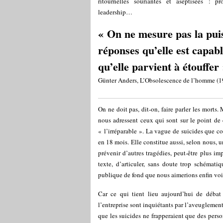
ritournelles souriantes et aseptisées : pro
leadership…
« On ne mesure pas la puis
réponses qu’elle est capab
qu’elle parvient à étouffer 
Günter Anders, L’Obsolescence de l’homme (1
On ne doit pas, dit-on, faire parler les morts
nous adressent ceux qui sont sur le point de 
« l’irréparable ». La vague de suicides que c
en 18 mois. Elle constitue aussi, selon nous,
prévenir d’autres tragédies, peut-être plus im
texte, d’articuler, sans doute trop schémati
publique de fond que nous aimerions enfin voir
Car ce qui tient lieu aujourd’hui de débat e
l’entreprise sont inquiétants par l’aveuglement
que les suicides ne frapperaient que des perso