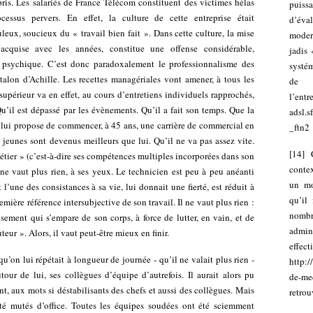
ris. Les salariés de France Télécom constituent des victimes hélas
puiss
cessus pervers. En effet, la culture de cette entreprise était
d’éva
leux, soucieux du « travail bien fait ». Dans cette culture, la mise
modern
cquise avec les années, constitue une offense considérable,
jadis 
 psychique. C’est donc paradoxalement le professionnalisme des
systé
talon d’Achille. Les recettes managériales vont amener, à tous les
de 
 supérieur va en effet, au cours d’entretiens individuels rapprochés,
l’entr
 Qu’il est dépassé par les évènements. Qu’il a fait son temps. Que la
adsl.
 lui propose de commencer, à 45 ans, une carrière de commercial en
_ftn2
 jeunes sont devenus meilleurs que lui. Qu’il ne va pas assez vite.
[
14
]
tier » (c’est-à-dire ses compétences multiples incorporées dans son
contex
ne vaut plus rien, à ses yeux. Le technicien est peu à peu anéanti
un mo
l’une des consistances à sa vie, lui donnait une fierté, est réduit à
qu’il
emière référence intersubjective de son travail. Il ne vaut plus rien :
nombr
isement qui s’empare de son corps, à force de lutter, en vain, et de
admin
teur ». Alors, il vaut peut-être mieux en finir.
effect
qu’on lui répétait à longueur de journée - qu’il ne valait plus rien -
http:/
tour de lui, ses collègues d’équipe d’autrefois. Il aurait alors pu
de-med
ent, aux mots si déstabilisants des chefs et aussi des collègues. Mais
retrou
té mutés d’office. Toutes les équipes soudées ont été sciemment