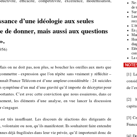
ductivité, efficacité, compétitivité, excellence, modernisation,
Ne 
de 
Sur
Lien
sance d’une idéologie aux seules
rec
L’é
le de donner, mais aussi aux questions
En 
Mar
».
Hom
dia
956)
Elé
con
La 
NOTE
. Mais on ne doit pas, non plus, se boucher les oreilles aux mots que
commettre - expression que l’on répète sans vraiment y réfléchir –
[
1
]
L
onnaît France Télécom est d’une ampleur considérable : 24 suicides
consid
 un symptôme d’un mal d’une gravité qu’il importe de décrypter pour
de l’e
portantes. C’est avec cette conviction que nous essaierons, dans ce
[
2
]
quement, les éléments d’une analyse, en vue lancer la discussion
capita
 s’engager.
[
3
]
Ce
st très insuffisant. Les discours de réactions des dirigeants de
Franc
, volontaire ou non, qu’ils manifestent. Ils souhaitent faire entendre
nnes déjà fragilisées dans leur vie privée, qu’il importerait donc de
[
4
]
De