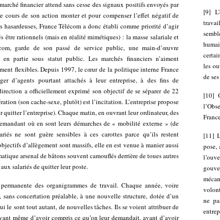
marché financier attend sans cesse des signaux positifs envoyés par
[
9
]
L
le cours de son action monter et pour compenser l’effet négatif de
trava
s hasardeuses, France Télécom a donc établi comme priorité d’agir
sembl
s être rationnels (mais en réalité mimétiques) : la masse salariale et
humai
écom, garde de son passé de service public, une main-d’œuvre
certai
en partie sous statut public. Les marchés financiers n’aiment
les ou
ment flexibles. Depuis 1997, le cœur de la politique interne France
de se
ger d’agents pourtant attachés à leur entreprise, à des fins de
 direction a officiellement exprimé son objectif de se séparer de 22
[
10
]
ration (son cache-sexe, plutôt) est l’incitation. L’entreprise propose
l’Obse
 quitter l’entreprise). Chaque matin, en ouvrant leur ordinateur, des
France
demandant où en sont leurs démarches de « mobilité externe » (de
riés ne sont guère sensibles à ces carottes parce qu’ils restent
[
11
]
L
objectifs d’allègement sont massifs, elle en est venue à manier aussi
pose,
tématique arsenal de bâtons souvent camouflés derrière de toues autres
l’ouve
aux salariés de quitter leur poste.
gouv
mécan
me permanente des organigrammes de travail. Chaque année, voire
volon
és, sans concertation préalable, à une nouvelle structure, dotée d’un
ne pa
 le sont tout autant, de nouvelles tâches. Ils se voient attribuer de
entre
vant même d’avoir compris ce qu’on leur demandait, avant d’avoir