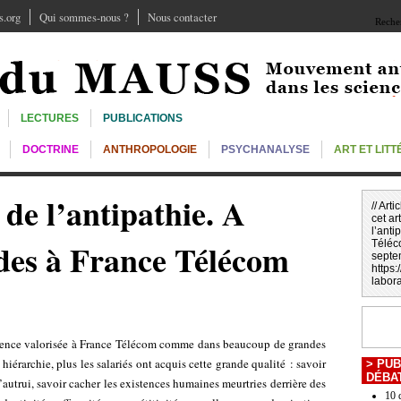
.org
Qui sommes-nous ?
Nous contacter
Recher
LECTURES
PUBLICATIONS
DOCTRINE
ANTHROPOLOGIE
PSYCHANALYSE
ART ET LIT
 de l’antipathie. A
// Art
cet art
l’anti
ides à France Télécom
Téléc
septe
https
labora
tence valorisée à France Télécom comme dans beaucoup de grandes
hiérarchie, plus les salariés ont acquis cette grande qualité : savoir
>
PUB
DÉBA
d’autrui, savoir cacher les existences humaines meurtries derrière des
10 