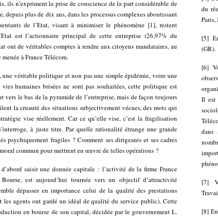
is, ils n’expriment la prise de conscience de la part considérable de
du rée
e, depuis plus de dix ans, dans les processus complexes aboutissant
Paris,
ésentants de l’Etat, visant à minimiser le phénomène
[
1
]
, restent
Etat est l’actionnaire principal de cette entreprise (26,97% du
[
5
]
E
’Etat ont de véritables comptes à rendre aux citoyens mandataires, au
(GR).
ue menée à France Télécom.
[
6
]
Vo
l, une véritable politique et non pas une simple épidémie, voire une
obser
vies humaines brisées ne sont pas souhaitées, cette politique est
organ
 vers le bas de la pyramide de l’entreprise, mais de façon toujours
Il es
lent la cruauté des situations subjectivement vécues, des mots qui
socio
ratégie vise réellement. Car ce qu’elle vise, c’est la fragilisation
Téléco
interroge, à juste titre. Par quelle rationalité étrange une grande
dans 
ariés psychiquement fragiles ? Comment ses dirigeants et ses cadres
nombre
 moral commun pour mettrent en œuvre de telles opérations ?
impor
phéno
 d’abord saisir une donnée capitale : l’activité de la firme France
ourse, est aujourd’hui tournée vers un objectif d’attractivité
[
7
]
V
emble dépasser en importance celui de la qualité des prestations
Travai
ant les agents ont gardé un idéal de qualité du service public). Cette
[
8
]
En
troduction en bourse de son capital, décidée par le gouvernement L.