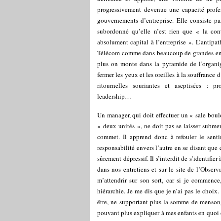
progressivement devenue une capacité profes
gouvernements d’entreprise. Elle consiste p
subordonné qu’elle n’est rien que « la cont
absolument capital à l’entreprise ». L’antip
Télécom comme dans beaucoup de grandes entr
plus on monte dans la pyramide de l’organigr
fermer les yeux et les oreilles à la souffrance 
ritournelles souriantes et aseptisées : pro
leadership…
Un manager, qui doit effectuer un « sale bou
« deux unités », ne doit pas se laisser submerg
commet. Il apprend donc à refouler le sentim
responsabilité envers l’autre en se disant que c
sûrement dépressif. Il s’interdit de s’identifie
dans nos entretiens et sur le site de l’Observ
m’attendrir sur son sort, car si je commence
hiérarchie. Je me dis que je n’ai pas le choix
être, ne supportant plus la somme de menson
pouvant plus expliquer à mes enfants en quoi c