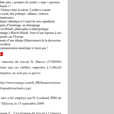
dites plus « premiers de cordée », mais « passeurs
témoin » !
 Violence dans la raison. Conflit et cruauté
 social, lien politique : alliance, violence,
onnaissance
thique catholique et l’esprit du non-capitalisme
guise d’hommage, un témoignage
cel Hénaff, philosophe et anthropologue
mage à Marcel Hénaff. Suivi d’une réponse à son
gnostic sur l’Europe
ments d’une éthique (Maussienne) de la discussion
vivialiste
communication numérique n’existe pas !
S
e ministre du travail X. Darcos (17/09/09)
érait que ces chiffres, rapportés à l’effectif
ntreprise, ne sont pas si graves.
http://www.orange.com/fr_FR/finance/action-
l/repartition/index.jsp
)
 mot a été employé par D. Lombard, PDG de
e Télécom, le 15 septembre 2009.
jours, C., L’évaluation du travail à l’épreuve