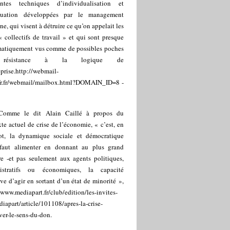
antes techniques d’individualisation et
luation développées par le management
e, qui visent à détruire ce qu’on appelait les
« collectifs de travail » et qui sont presque
matiquement vus comme de possibles poches
résistance à la logique de
eprise.
http://webmail-
sfr.fr/webmail/mailbox.html?DOMAIN_ID=8
-
Comme le dit Alain Caillé à propos du
te actuel de crise de l’économie, « c’est, en
t, la dynamique sociale et démocratique
 faut alimenter en donnant au plus grand
e -et pas seulement aux agents politiques,
istratifs ou économiques, la capacité
ive d’agir en sortant d’un état de minorité »,
/www.mediapart.fr/club/edition/les-invites-
iapart/article/101108/apres-la-crise-
ver-le-sens-du-don
.