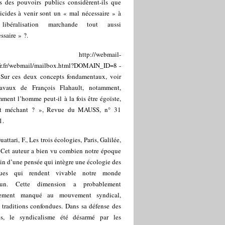
ls des pouvoirs publics considèrent-ils que
icides à venir sont un « mal nécessaire » à
libéralisation marchande tout aussi
ssaire » ?.
]
http://webmail-
sfr.fr/webmail/mailbox.html?DOMAIN_ID=8
-
 Sur ces deux concepts fondamentaux, voir
ravaux de François Flahault, notamment,
ent l’homme peut-il à la fois être égoïste,
t méchant ? », Revue du MAUSS, n° 31
1.
uattari, F., Les trois écologies, Paris, Galilée,
 Cet auteur a bien vu combien notre époque
in d’une pensée qui intègre une écologie des
ques qui rendent vivable notre monde
un. Cette dimension a probablement
lement manqué au mouvement syndical,
 traditions confondues. Dans sa défense des
iés, le syndicalisme été désarmé par les