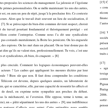
[
15
]
C
ttes proposées les sciences du management. La jalousie et l’égoïsme
« cond
 de primes personnalisées. On se méfie maintenant les uns des autres,
récom
ur soi, on aura un peu de répit, jusqu’à la prochaine fois. Ce contexte
finan
cours. Alors que le travail était souvent un lieu de socialisation, il
l’aut
e
[
7
]
. Si se préoccuper du bien-être commun devient suspect, choisir
t du travail pourtant fondamental et théoriquement protégé – est
[
16
]
lion contre l’entreprise. Comme nous l’a dit une syndicaliste
socié
ont pas costauds mentalement, la Boite les persécute. On les engueule
prése
s, des espions. On les met dans un placard. On ne leur donne pas de
sociol
ut dire qu’ils ne valent rien, professionnellement. Tu vois, c’est une
traits
 et syndicalistes, eh bien, ils craquent. »
[
8
]
[
17
e plus cruciale. Comment les logiques économiques peuvent-elles
« age
s acteurs ? Les cadres qui appliquent les mesures dictées par leur
toxi
orale ? Bien sûr que non. Il faut donc comprendre les conditions
conte
e Télécom est devenu, depuis quelques années, un laboratoire de
Pignar
e, qui se caractérise, elle, par une capacité de ressentir les affects et
Prati
ns de deuil, on exprime notre sympathie aux proches du défunt.
2006.
t pas la méchanceté, ni l’aversion. Elle oppose, terme à terme, au
sorti
ie), un « pâtir séparément les uns des autres »
[
9
]
, une indifférence
penser
s partager d’affects avec autrui. Cette antipathie nous semble