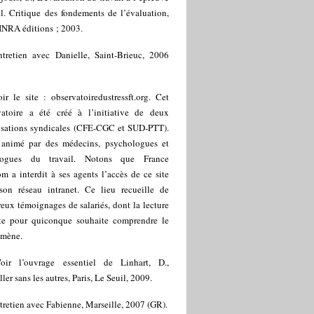
l. Critique des fondements de l’évaluation,
 INRA éditions ; 2003.
ntretien avec Danielle, Saint-Brieuc, 2006
ir le site : observatoiredustressft.org. Cet
vatoire a été créé à l’initiative de deux
isations syndicales (CFE-CGC et SUD-PTT).
t animé par des médecins, psychologues et
logues du travail. Notons que France
m a interdit à ses agents l’accès de ce site
son réseau intranet. Ce lieu recueille de
ux témoignages de salariés, dont la lecture
te pour quiconque souhaite comprendre le
mène.
oir l’ouvrage essentiel de Linhart, D.,
ller sans les autres, Paris, Le Seuil, 2009.
tretien avec Fabienne, Marseille, 2007 (GR).