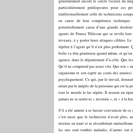
généralement encore le cercle vicieux du mép
particulièrement prédisposées pour ces pro
traditionnellement celle de techniciens scrupu
en cause de leur compétence technique, a
potentiellement cause d’une grande douleur
agents de France Télécom qui se révèle leur 
niveaux, à y porter leurs attaques ciblées. Le
répéter à l’agent qu’il n’est plus performant.
boîte va être généreuse quand même, et qu’on
agence, dans le département d’à-côté. Que les
Qu’il ne comprend pas assez vite. Que son « mé
organisme et son esprit au cours des années) 
psychiquement. Ce qui, par le travail, donnait 
néant par le mépris de la personne qui est la pr
tout le monde le lui répète. Il ressent un épu
jamais ne se sentir ni « reconnu », ni « à la hau
S’il a été amené à se laisser convaincre de ce 
c’est aussi que le technicien n’avait plus, au
résister, en riant et se réconfortant mutuellem
les uns sont tombés malades, d’autres ont é