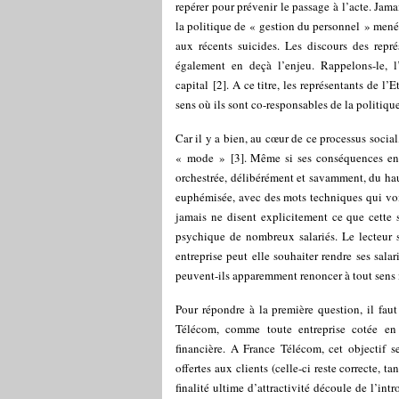
repérer pour prévenir le passage à l’acte. Jama
la politique de « gestion du personnel » mené
aux récents suicides. Les discours des repr
également en deçà l’enjeu. Rappelons-le, l’
capital
[
2
]
. A ce titre, les représentants de l
sens où ils sont co-responsables de la politiq
Car il y a bien, au cœur de ce processus socia
« mode »
[
3
]
. Même si ses conséquences en 
orchestrée, délibérément et savamment, du haut
euphémisée, avec des mots techniques qui voi
jamais ne disent explicitement ce que cette st
psychique de nombreux salariés. Le lecteur s’
entreprise peut elle souhaiter rendre ses sal
peuvent-ils apparemment renoncer à tout sens
Pour répondre à la première question, il faut
Télécom, comme toute entreprise cotée en B
financière. A France Télécom, cet objectif s
offertes aux clients (celle-ci reste correcte, t
finalité ultime d’attractivité découle de l’in