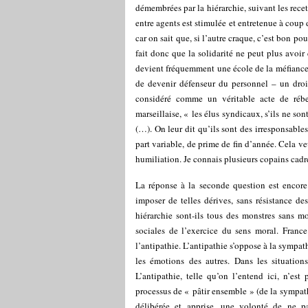
démembrées par la hiérarchie, suivant les rece
entre agents est stimulée et entretenue à coup
car on sait que, si l’autre craque, c’est bon po
fait donc que la solidarité ne peut plus avoir 
devient fréquemment une école de la méfianc
de devenir défenseur du personnel – un droi
considéré comme un véritable acte de rébel
marseillaise, « les élus syndicaux, s’ils ne s
(…). On leur dit qu’ils sont des irresponsable
part variable, de prime de fin d’année. Cela ve
humiliation. Je connais plusieurs copains cadres
La réponse à la seconde question est encor
imposer de telles dérives, sans résistance de
hiérarchie sont-ils tous des monstres sans m
sociales de l’exercice du sens moral. Franc
l’antipathie. L’antipathie s’oppose à la sympathi
les émotions des autres. Dans les situatio
L’antipathie, telle qu’on l’entend ici, n’es
processus de « pâtir ensemble » (de la sympath
délibérée et apprise, une volonté de ne pa