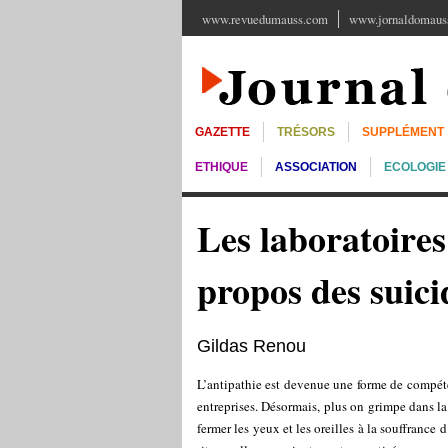
www.revuedumauss.com
www.jornaldomauss
GAZETTE
TRÉSORS
SUPPLÉMENT
ETHIQUE
ASSOCIATION
ECOLOGIE
Les laboratoires
propos des suic
Gildas Renou
L’antipathie est devenue une forme de compé
entreprises. Désormais, plus on grimpe dans la 
fermer les yeux et les oreilles à la souffrance 