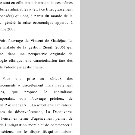
e sont en effet, mutatis mutandis, ces mêmes
uites admirables » (et, à ce titre, grassement
pensées) qui ont, à partir du monde de la
ce, généré la crise économique apparue à
omne 2008.
Voir l’ouvrage de Vincent de Gauléjac, La
té malade de la gestion (Seuil, 2005) qui
nte, dans une perspective originale de
ogie clinique, une caractérisation fine des
 de l’idéologie gestionnaire.
]
Pour une prise au sérieux des
ncements » discrètement mais hautement
ques, que propose le capitalisme
mporains, voir l’ouvrage précieux de
re P. & Stengers I., La sorcellerie capitaliste.
ques de désenvoûtement, La Découverte,
 Penser en terme d’agencement permet de
r de l’indignation morale et de commencer à
 sérieusement les dispositifs qui conduisent