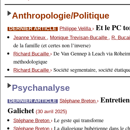
Anthropologie/Politique
Et le PC 
DERNIER ARTICLE
Philippe Velilla
›
Jeanne Virieux
,
Monique Trevisan-Bucaille
,
R. Bucai
de la famille (et certes non l’inverse)
De Van Gennep à Leach via Róheim 
Richard Bucaille
›
méthodologique
Société segmentaire, société étatiqu
Richard Bucaille
›
Psychanalyse
Entretien
DERNIER ARTICLE
Stéphane Breton
›
Galichet
(30 avril 2025)
Le geste qui transforme
Stéphane Breton
›
La dialogique bubérienne dans le c
Stéphane Breton
›