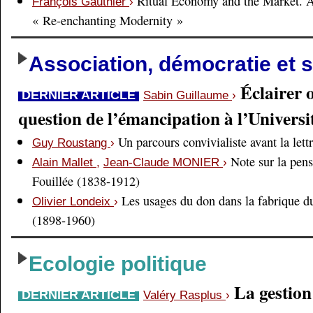
Ritual Economy and the Market. 
François Gauthier
›
« Re-enchanting Modernity »
Association, démocratie et s
Éclairer 
DERNIER ARTICLE
Sabin Guillaume
›
question de l’émancipation à l’Universi
Un parcours convivialiste avant la lett
Guy Roustang
›
Note sur la pens
Alain Mallet
,
Jean-Claude MONIER
›
Fouillée (1838-1912)
Les usages du don dans la fabrique d
Olivier Londeix
›
(1898-1960)
Ecologie politique
La gestio
DERNIER ARTICLE
Valéry Rasplus
›