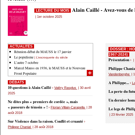
Alain Caillé - Avez-vous de
LECTURE DU MOIS
| 1er octobre 2025
ACTUALITÉS
DOSSIER : HO
Réunion-débat du MAUSS le 17 janvier
1967-2024)
Le populisme
| L’escroquerie du siècle
Présentation
› |
L’autre 7 octobre
Marcel Mauss en 1936, le MAUSS et le Nouveau
Philippe Chania
Front Populaire
Vandenberghe
| 1
A Philippe...
DÉBATS
›
L
10 questions à Alain Caillé
›
Valéry Rasplus
| 30 avril
La perte du fut
2025
Un dernier ho
Ne dites plus « premiers de cordée », mais
« passeurs de témoin » !
›
Florian Villain-Carapella
| 28
Le legs de Phil
août 2018
| 23 février 2025
Sur Violence dans la raison. Conflit et cruauté
›
Philippe Chanial
| 28 août 2018