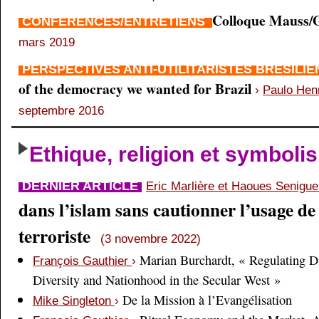
Colloque Mauss/G
CONFÉRENCES/ENTRETIENS
mars 2019
PERSPECTIVES ANTI-UTILITARISTES BRÉSILI
of the democracy we wanted for Brazil
›
Paulo Hen
septembre 2016
Ethique, religion et symboli
DERNIER ARTICLE
Eric Marlière et Haoues Senigu
dans l’islam sans cautionner l’usage de 
terroriste
(3 novembre 2022)
Marian Burchardt, « Regulating Di
François Gauthier
›
Diversity and Nationhood in the Secular West »
De la Mission à l’Evangélisation
Mike Singleton
›