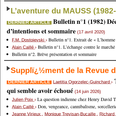
L’aventure du MAUSS (1982-
Bulletin n°1 (1982) Dé
DERNIER ARTICLE
d’intentions et sommaire
(17 avril 2020)
Bulletin n°1. Extrait de « L’homme 
F.M. Dostoievski
›
Bulletin n°1. L’échange contre le marché
Alain Caillé
›
Bulletin n°2. Brève présentation et sommaire
Supplï¿½ment de la Revue
DERNIER ARTICLE
Laetitia Ogorzelec-Guinchard
›
qui semble avoir échoué
(14 juin 2026)
La question indienne chez Henry David 
Julien Poix
›
Don, vengeance, cannibalisme, sorcellerie,
Alain Caillé
›
Jeanne Virieux
,
Monique Trevisan-Bucaille
,
Richard 