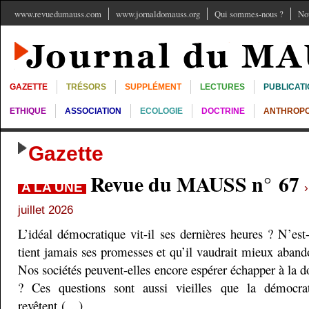
www.revuedumauss.com
www.jornaldomauss.org
Qui sommes-nous ?
No
GAZETTE
TRÉSORS
SUPPLÉMENT
LECTURES
PUBLICAT
ETHIQUE
ASSOCIATION
ECOLOGIE
DOCTRINE
ANTHROPO
Gazette
Revue du MAUSS n° 67
A LA UNE
juillet 2026
L’idéal démocratique vit-il ses dernières heures ? N’est
tient jamais ses promesses et qu’il vaudrait mieux aband
Nos sociétés peuvent-elles encore espérer échapper à la do
? Ces questions sont aussi vieilles que la démocra
revêtent (…)