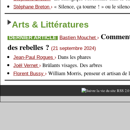
« Silence, ça tourne ! » ou le silen
Stéphane Breton
›
Arts & Littératures
Comment é
DERNIER ARTICLE
Bastien Mouchet
›
des rebelles ?
(21 septembre 2024)
Dans les phares
Jean-Paul Rogues
›
Brûlants visages. Des arbres
Joël Vernet
›
William Morris, penseur et artisan de 
Florent Bussy
›
RSS 2.0