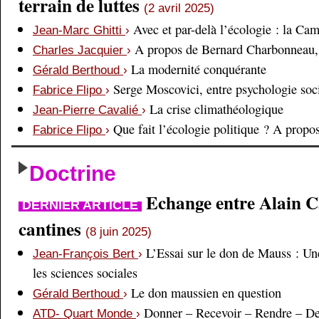
terrain de luttes
(2 avril 2025)
Avec et par-delà l’écologie : la Ca
Jean-Marc Ghitti
›
A propos de Bernard Charbonneau, 
Charles Jacquier
›
La modernité conquérante
Gérald Berthoud
›
Serge Moscovici, entre psychologie soci
Fabrice Flipo
›
La crise climathéologique
Jean-Pierre Cavalié
›
Que fait l’écologie politique ? A prop
Fabrice Flipo
›
Doctrine
Echange entre Alain Cai
DERNIER ARTICLE
cantines
(8 juin 2025)
L’Essai sur le don de Mauss : Un
Jean-François Bert
›
les sciences sociales
Le don maussien en question
Gérald Berthoud
›
Donner – Recevoir – Rendre – D
ATD- Quart Monde
›