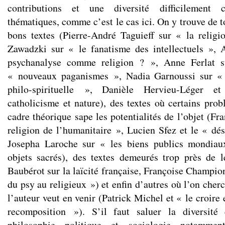
contributions et une diversité difficilement 
thématiques, comme c’est le cas ici. On y trouve de to
bons textes (Pierre-André Taguieff sur « la relig
Zawadzki sur « le fanatisme des intellectuels », 
psychanalyse comme religion ? », Anne Ferlat 
« nouveaux paganismes », Nadia Garnoussi sur « 
philo-spirituelle », Danièle Hervieu-Léger et
catholicisme et nature), des textes où certains prob
cadre théorique sape les potentialités de l’objet (Fr
religion de l’humanitaire », Lucien Sfez et le « dés
Josepha Laroche sur « les biens publics mondi
objets sacrés), des textes demeurés trop près de 
Baubérot sur la laïcité française, Françoise Champio
du psy au religieux ») et enfin d’autres où l’on che
l’auteur veut en venir (Patrick Michel et « le croire
recomposition »). S’il faut saluer la diversité
philosophie politique et sociologie notammen