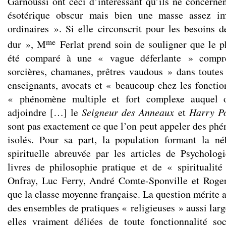
Garnoussi ont ceci d’intéressant qu’ils ne concerne
ésotérique obscur mais bien une masse assez i
ordinaires ». Si elle circonscrit pour les besoins 
me
dur », M
Ferlat prend soin de souligner que le 
été comparé à une « vague déferlante » compre
sorcières, chamanes, prêtres vaudous » dans toutes 
enseignants, avocats et « beaucoup chez les fonctio
« phénomène multiple et fort complexe auquel on
adjoindre […] le
Seigneur des Anneaux
et
Harry Po
sont pas exactement ce que l’on peut appeler des p
isolés. Pour sa part, la population formant la né
spirituelle abreuvée par les articles de Psycholo
livres de philosophie pratique et de « spiritualit
Onfray, Luc Ferry, André Comte-Sponville et Roger
que la classe moyenne française. La question mérite 
des ensembles de pratiques « religieuses » aussi lar
elles vraiment déliées de toute fonctionnalité so