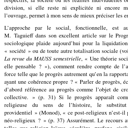
division, si elle reste ni explicitée ni encore 
l’ouvrage, permet à mon sens de mieux préciser les e
L’approche par le social, fonctionnelle, est 
M. Taguieff dans son excellent article sur le Prog
sociologique plaide aujourd’hui pour la liquidati
« société » ou de toute autre totalisation sociale (vo
La revue du MAUSS semestrielle
, « Une théorie soc
elle pensable ? »), comment rendre compte de l’
force telle que le progrès autrement qu’en la rapporta
ayant une cohérence propre ? « Parler de progrès, écri
d’abord référence au progrès comme l’objet de cro
collective. » (p. 31) Si le progrès apparaît co
religieuse du sens de l’histoire, le substitu
providentiel » (Monod), « ce post-religieux n’est-i
néo-religieux ? » (p. 37) Assurément. Le recours a
telles que religion laïque, séculière, profane, civi