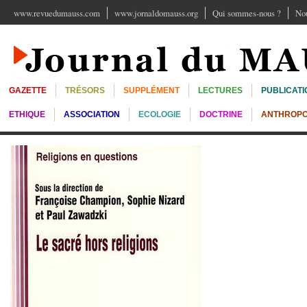
www.revuedumauss.com
www.jornaldomauss.org
Qui sommes-nous ?
Nou
GAZETTE
TRÉSORS
SUPPLÉMENT
LECTURES
PUBLICATI
ETHIQUE
ASSOCIATION
ECOLOGIE
DOCTRINE
ANTHROPO