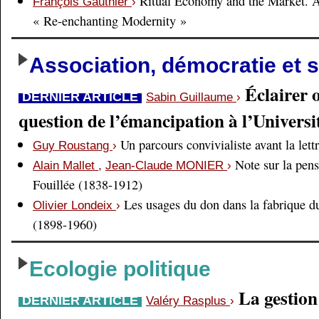
Ritual Economy and the Market. 
François Gauthier
›
« Re-enchanting Modernity »
Association, démocratie et s
Éclairer 
DERNIER ARTICLE
Sabin Guillaume
›
question de l’émancipation à l’Universi
Un parcours convivialiste avant la lett
Guy Roustang
›
Note sur la pens
Alain Mallet
,
Jean-Claude MONIER
›
Fouillée (1838-1912)
Les usages du don dans la fabrique d
Olivier Londeix
›
(1898-1960)
Ecologie politique
La gestio
DERNIER ARTICLE
Valéry Rasplus
›