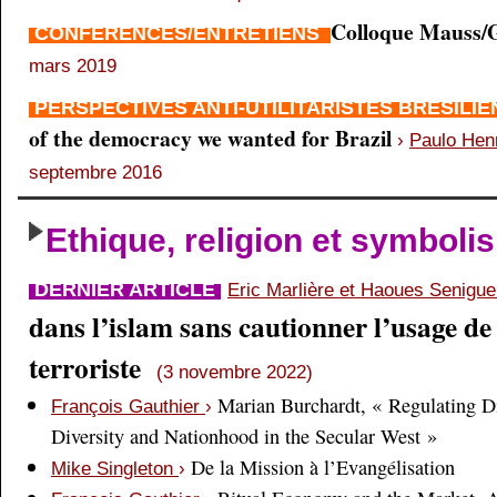
Colloque Mauss/G
CONFÉRENCES/ENTRETIENS
mars 2019
PERSPECTIVES ANTI-UTILITARISTES BRÉSILI
of the democracy we wanted for Brazil
›
Paulo Hen
septembre 2016
Ethique, religion et symboli
DERNIER ARTICLE
Eric Marlière et Haoues Senigu
dans l’islam sans cautionner l’usage de 
terroriste
(3 novembre 2022)
Marian Burchardt, « Regulating Di
François Gauthier
›
Diversity and Nationhood in the Secular West »
De la Mission à l’Evangélisation
Mike Singleton
›