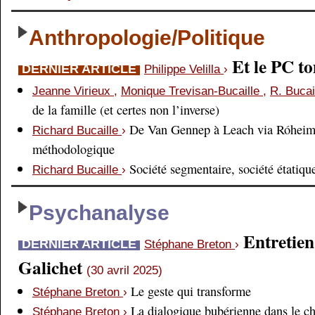
Anthropologie/Politique
Et le PC 
DERNIER ARTICLE
Philippe Velilla
›
Jeanne Virieux
,
Monique Trevisan-Bucaille
,
R. Bucai
de la famille (et certes non l’inverse)
De Van Gennep à Leach via Róheim 
Richard Bucaille
›
méthodologique
Société segmentaire, société étatiqu
Richard Bucaille
›
Psychanalyse
Entretien
DERNIER ARTICLE
Stéphane Breton
›
Galichet
(30 avril 2025)
Le geste qui transforme
Stéphane Breton
›
La dialogique bubérienne dans le c
Stéphane Breton
›