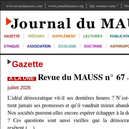
www.revuedumauss.com
www.jornaldomauss.org
Qui sommes-nous ?
No
GAZETTE
TRÉSORS
SUPPLÉMENT
LECTURES
PUBLICAT
ETHIQUE
ASSOCIATION
ECOLOGIE
DOCTRINE
ANTHROPO
Gazette
Revue du MAUSS n° 67
A LA UNE
juillet 2026
L’idéal démocratique vit-il ses dernières heures ? N’est
tient jamais ses promesses et qu’il vaudrait mieux aband
Nos sociétés peuvent-elles encore espérer échapper à la do
? Ces questions sont aussi vieilles que la démocra
revêtent (…)