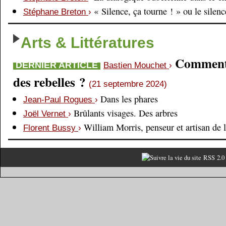
« Silence, ça tourne ! » ou le silen
Stéphane Breton
›
Arts & Littératures
Comment é
DERNIER ARTICLE
Bastien Mouchet
›
des rebelles ?
(21 septembre 2024)
Dans les phares
Jean-Paul Rogues
›
Brûlants visages. Des arbres
Joël Vernet
›
William Morris, penseur et artisan de 
Florent Bussy
›
RSS 2.0