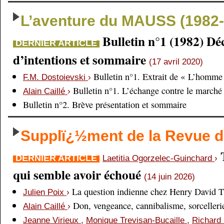
L’aventure du MAUSS (1982-
Bulletin n°1 (1982) Dé
DERNIER ARTICLE
d’intentions et sommaire
(17 avril 2020)
Bulletin n°1. Extrait de « L’homme 
F.M. Dostoievski
›
Bulletin n°1. L’échange contre le marché
Alain Caillé
›
Bulletin n°2. Brève présentation et sommaire
Supplï¿½ment de la Revue
DERNIER ARTICLE
Laetitia Ogorzelec-Guinchard
›
qui semble avoir échoué
(14 juin 2026)
La question indienne chez Henry David 
Julien Poix
›
Don, vengeance, cannibalisme, sorcellerie,
Alain Caillé
›
Jeanne Virieux
,
Monique Trevisan-Bucaille
,
Richard 