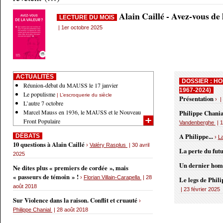
Alain Caillé - Avez-vous de
LECTURE DU MOIS
| 1er octobre 2025
ACTUALITÉS
DOSSIER : HO
Réunion-débat du MAUSS le 17 janvier
1967-2024)
Le populisme
| L’escroquerie du siècle
Présentation
› |
L’autre 7 octobre
Marcel Mauss en 1936, le MAUSS et le Nouveau
Philippe Chania
Front Populaire
Vandenberghe
| 1
A Philippe...
DÉBATS
›
L
10 questions à Alain Caillé
›
Valéry Rasplus
| 30 avril
La perte du fut
2025
Un dernier ho
Ne dites plus « premiers de cordée », mais
« passeurs de témoin » !
›
Florian Villain-Carapella
| 28
Le legs de Phil
août 2018
| 23 février 2025
Sur Violence dans la raison. Conflit et cruauté
›
Philippe Chanial
| 28 août 2018