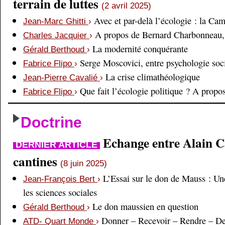
terrain de luttes
(2 avril 2025)
Avec et par-delà l’écologie : la Ca
Jean-Marc Ghitti
›
A propos de Bernard Charbonneau, 
Charles Jacquier
›
La modernité conquérante
Gérald Berthoud
›
Serge Moscovici, entre psychologie soci
Fabrice Flipo
›
La crise climathéologique
Jean-Pierre Cavalié
›
Que fait l’écologie politique ? A prop
Fabrice Flipo
›
Doctrine
Echange entre Alain Cai
DERNIER ARTICLE
cantines
(8 juin 2025)
L’Essai sur le don de Mauss : Un
Jean-François Bert
›
les sciences sociales
Le don maussien en question
Gérald Berthoud
›
Donner – Recevoir – Rendre – D
ATD- Quart Monde
›