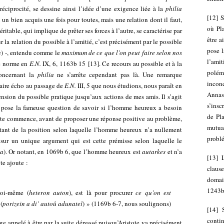
réciprocité, se dessine ainsi l’idée d’une exigence liée à la
philia
[
12
]
S
 un bien acquis une fois pour toutes, mais une relation dont il faut,
où Pl
ritable, qui implique de prêter ses forces à l’autre, se caractérise par
être a
r la relation du possible à l’amitié, c’est précisément par le possible
pose l
n
) -,
entendu comme le
maximum de ce que l’on peut faire selon nos
l’ami
te norme en
E.N.
IX, 6, 1163b 15
[
13
]
. Ce recours au possible et à la
polé
oncernant la
philia
ne s’arrête cependant pas là. Une remarque
incon
 faire écho au passage de
E.N.
III, 5 que nous étudions, nous paraît en
Annas
xtension du possible pratique jusqu’aux actions de mes amis. Il s’agit
s’insc
e pose la fameuse question de savoir si l’homme heureux a besoin
de Pla
tote commence, avant de proposer une réponse positive au problème,
mutua
rtant de la position selon laquelle l’homme heureux n’a nullement
problé
 sur un unique argument qui est cette prémisse selon laquelle le
ia
). Or notant, en 1069b 6, que l’homme heureux est
autarkes
et n’a
[
13
]
ote ajoute :
claus
domai
1243b 
soi-même (
heteron auton
), est là pour procurer
ce qu’on est
s
(
porizein a di’ autoû adunateî
) » (1169b 6-7, nous soulignons)
[
14
]
conti
ge appelé à être par la suite dépassé puisqu’Aristote va précisément