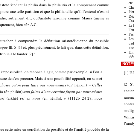
etc.
Aristote fondant la philia dans la philautia et la comprenant comme
Che
gnore une telle partition et que la philia telle qu’il l’entend n’est ni
Pla
Déc
endre, autrement dit, qu’Aristote raisonne comme Mauss (même si
Cas
roquement, bien sûr. A.C.
Le 
l’a
Pas 
Les
ttacher à comprendre la définition aristotélicienne du possible
tra
maque
III, 5
[
1
]
et, plus précisément, le fait que, dans cette définition,
« s
En 
ribue à le fonder
[
2
]
:
idé
NOTE
 impossibilité, on renonce à agir, comme par exemple, si l’on a
[
1
]
E.
ure de s’en procurer. Mais si une possibilité apparaît, on se met
[
2
]
S’
 choses qu’on peut faire par nous-mêmes
(di’ hèmôn
). – Celles
ancien
ia tôn philôn)
sont faites d’une certaine façon par nous-mêmes
rare
part
(arkhè)
est en nous (
en hèmîn). » (1112b 24-28, nous
conte
souli
Whitin
l’anal
ue cette mise en corrélation du possible et de l’amitié procède de la