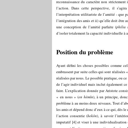
reconnaissance du caractère non strictement 
l’action. Dans cette perspective, il s’agir
l’interprétation utilitariste de l’amitié - que 
l’intégration des amis et ii) qu’elle doit être 
une conception de l’amitié parfaite (
philia 
d’isoler totalement la capacité individuelle à a
Position du problème
Ayant défini les choses possibles comme cell
embrassent par suite celles qui sont réalisées «
réalisées par nous. Le possible pratique, ou ce
de l’agir individuel mais inclut également ce
faire. L’explication donnée par Aristote consis
« en nous » (
en hèmîn
), à un principe, donc
problème à au moins deux niveaux. Tout d’abord
les amis et dépend donc d’eux à ce qui, dès le
l’action consentie (
hekôn
), à savoir l’intér
imputatif
[
4
]
et viser à une individualisation 