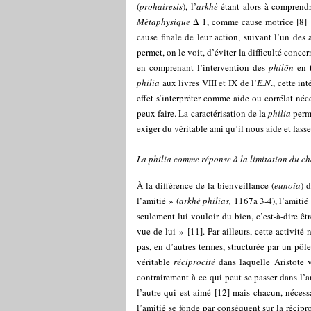
(
prohairesis
), l’
arkhè
étant alors à comprendr
Métaphysique
Δ 1, comme cause motrice
[
8
]
;
cause finale de leur action, suivant l’un des
permet, on le voit, d’éviter la difficulté concer
en comprenant l’intervention des
philôn
en t
philia
aux livres VIII et IX de l’
E.N
., cette i
effet s’interpréter comme aide ou corrélat né
peux faire. La caractérisation de la
philia
perme
exiger du véritable ami qu’il nous aide et fasse
La
philia
comme réponse à la limitation du ch
À la différence de la bienveillance (
eunoia
) 
l’amitié » (
arkhè philias,
1167a 3-4), l’amitié
seulement lui vouloir du bien, c’est-à-dire êt
vue de lui »
[
11
]
. Par ailleurs, cette activité
pas, en d’autres termes, structurée par un pôle
véritable
réciprocité
dans laquelle Aristote v
contrairement à ce qui peut se passer dans l’am
l’autre qui est aimé
[
12
]
mais chacun, nécessai
l’amitié se fonde par conséquent sur la récip