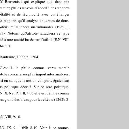
Cf. Benveniste qui explique que, dans son
remier, philos renvoie d’abord à des rapports
pitalité et de réciprocité avec un étranger
), rapports qu’il analyse en termes de dons,
e-dons et alliances matrimoniales (1969, I,
53). Notons qu’Aristote rattachera ce type
ié à une amitié basée sur l’utilité (E.N. VIII,
6a 30).
hantraine, 1999, p. 1204.
C’est à la philia comme vertu morale
stote consacre ses plus importantes analyses,
si on sait que la notion comporte également
s politique décisif. Sur ce sens politique,
N IX, 6 et Pol. II, 4 où elle est définie comme
lus grand des biens pour les cités » (1262b 8-
.N. VIII, 9-10.
E.N. IX, 9, 1169b 8-10. Voir, à ce propos,