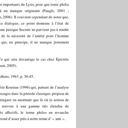
us importants du Lysis, pose que toute philia
 à un manque originaire (Pangle, 2001 ;
, 2006). Il convient cependant de noter que,
ce dialogue, ce point demeure à l’état de
me puisque Socrate ne parvient pas à rendre
n de la nécessité de l’amitié pour l’homme
 qui, en principe, il ne manque justement
Ce qui sera davantage le cas chez Épictète
nat, 2005).
dkins, 1963, p. 30-45.
oir Konstan (1996) qui, partant de l’analyse
 usages dans la période classique, propose de
stinguer en montrant que là où la notion de
a renvoie à une gamme très étendue de
rts affectifs, le terme philos en revanche
pond d’assez près à notre terme d’ « ami ».