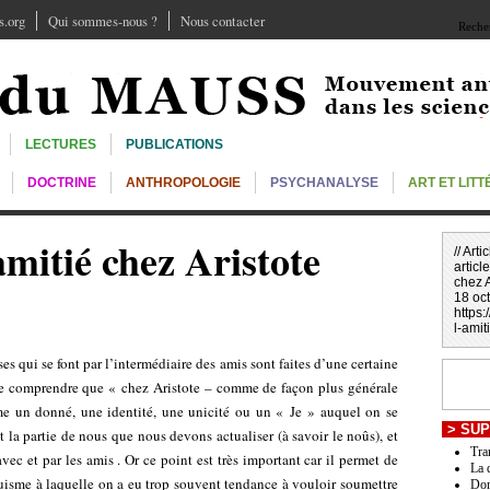
.org
Qui sommes-nous ?
Nous contacter
Recher
LECTURES
PUBLICATIONS
DOCTRINE
ANTHROPOLOGIE
PSYCHANALYSE
ART ET LIT
amitié chez Aristote
// Art
article
chez A
18 oct
https
l-amit
s qui se font par l’intermédiaire des amis sont faites d’une certaine
e comprendre que « chez Aristote – comme de façon plus générale
me un donné, une identité, une unicité ou un « Je » auquel on se
>
SUP
st la partie de nous que nous devons actualiser (à savoir le noûs), et
Tra
avec et par les amis . Or ce point est très important car il permet de
La 
truisme à laquelle on a eu trop souvent tendance à vouloir soumettre
Don