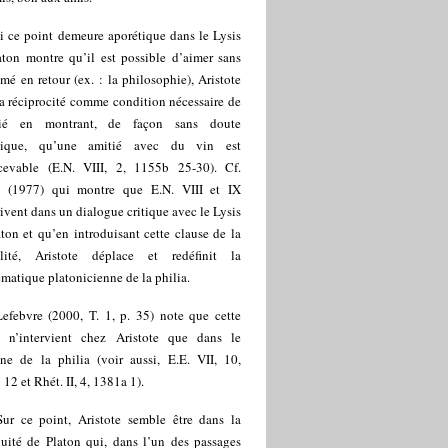
i ce point demeure aporétique dans le Lysis
aton montre qu’il est possible d’aimer sans
imé en retour (ex. : la philosophie), Aristote
a réciprocité comme condition nécessaire de
tié en montrant, de façon sans doute
mique, qu’une amitié avec du vin est
cevable (E.N. VIII, 2, 1155b 25-30). Cf.
 (1977) qui montre que E.N. VIII et IX
rivent dans un dialogue critique avec le Lysis
ton et qu’en introduisant cette clause de la
lité, Aristote déplace et redéfinit la
matique platonicienne de la philia.
Lefebvre (2000, T. 1, p. 35) note que cette
e n’intervient chez Aristote que dans le
ne de la philia (voir aussi, E.E. VII, 10,
12 et Rhét. II, 4, 1381a 1).
Sur ce point, Aristote semble être dans la
nuité de Platon qui, dans l’un des passages