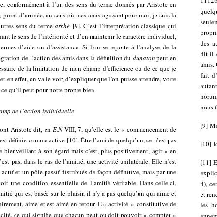
1112b
e, conformément à l’un des sens du terme donnés par Aristote en
quelqu
 point d’arrivée, au sens où mes amis agissant pour moi, je suis la
seule
 autres sens du terme
arkhè
[
9
]
. C’est l’interprétation classique qui
propri
nant le sens de l’intériorité et d’en maintenir le caractère individuel,
des a
ermes d’aide ou d’assistance. Si l’on se reporte à l’analyse de la
dit-il
ntégration de l’action des amis dans la définition du
dunaton
peut en
amis. 
cessaire de la limitation de mon champ d’efficience ou de ce que je
fait d
t en effet, on va le voir, d’expliquer que l’on puisse attendre, voire
autan
 ce qu’il peut pour notre propre bien.
horum 
nous (
amp de l’action individuelle
[
9
]
Mé
dont Aristote dit, en
E.N
VIII, 7, qu’elle est le « commencement de
 est définie comme active
[
10
]
. Être l’ami de quelqu’un, ce n’est pas
[
10
]
I
re bienveillant à son égard mais c’est, plus positivement, agir « en
 n’est pas, dans le cas de l’amitié, une activité unilatérale. Elle n’est
[
11
]
E
 actif et un pôle passif distribués de façon définitive, mais par une
explic
oit une condition essentielle de l’amitié véritable. Dans celle-ci,
4), ce
itié qui est basée sur le plaisir, il n’y a pas quelqu’un qui aime et
et ren
rement, aime et est aimé en retour. L’« activité » constitutive de
les h
rocité, ce qui signifie que chacun peut ou doit pouvoir « compter »
ennem