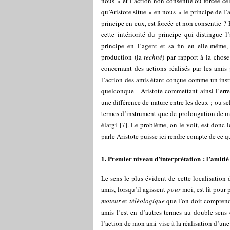
nous » et l’action non consentie ou forcée ce
qu’Aristote situe « en nous » le principe de l’
principe en eux, est forcée et non consentie ?
cette intériorité du principe qui distingue l’
principe en l’agent et sa fin en elle-même, 
production (la
technè
) par rapport à la chos
concernant des actions réalisés par les ami
l’action des amis étant conçue comme un inst
quelconque - Aristote commettant ainsi l’erre
une différence de nature entre les deux ; ou s
termes d’instrument que de prolongation de m
élargi
[
7
]
. Le problème, on le voit, est donc 
parle Aristote puisse ici rendre compte de ce qu
1. Premier niveau d’interprétation : l’amiti
Le sens le plus évident de cette localisation 
amis, lorsqu’il agissent
pour
moi, est là pour 
moteur
et
téléologique
que l’on doit comprendre
amis l’est en d’autres termes au double sens 
l’action de mon ami vise à la réalisation d’un