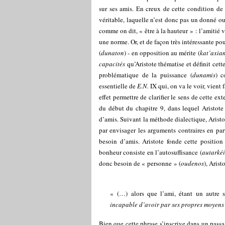
sur ses amis. En creux de cette condition de 
véritable, laquelle n’est donc pas un donné ou
comme on dit, « être à la hauteur » : l’amitié vé
une norme. Or, et de façon très intéressante pou
(
dunaton
) - en opposition au mérite (
kat’axia
capacités
qu’Aristote thématise et définit cet
problématique de la puissance (
dunamis
) c
essentielle de
E.N.
IX qui, on va le voir, vient
effet permettre de clarifier le sens de cette e
du début du chapitre 9, dans lequel Aristot
d’amis. Suivant la méthode dialectique, Aris
par envisager les arguments contraires en pa
besoin d’amis. Aristote fonde cette position
bonheur consiste en l’autosuffisance (
autarké
donc besoin de « personne » (
oudenos
), Arist
« (…) alors que l’ami, étant un autre 
incapable d’avoir par ses propres moyen
Bien que cette phrase s’inscrive dans un passa