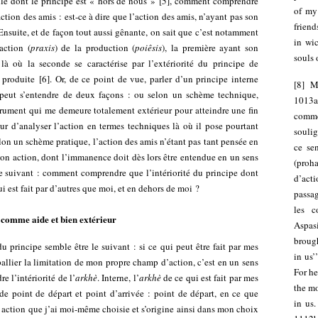
lle dont le principe est « hors de nous »
[
5
]
, comment comprendre
of my
action des amis : est-ce à dire que l’action des amis, n’ayant pas son
friend
 Ensuite, et de façon tout aussi gênante, on sait que c’est notamment
in wi
action (
praxis
) de la production (
poiêsis
), la première ayant son
souls 
là où la seconde se caractérise par l’extériorité du principe de
e produite
[
6
]
. Or, de ce point de vue, parler d’un principe interne
[
8
]
M
s peut s’entendre de deux façons : ou selon un schème technique,
1013a
rument qui me demeure totalement extérieur pour atteindre une fin
comme
ur d’analyser l’action en termes techniques là où il pose pourtant
soulig
elon un schème pratique, l’action des amis n’étant pas tant pensée en
ce se
on action, dont l’immanence doit dès lors être entendue en un sens
(proh
le suivant : comment comprendre que l’intériorité du principe dont
d’acti
i est fait par d’autres que moi, et en dehors de moi ?
passa
les c
é comme aide et bien extérieur
Aspasi
brough
du principe semble être le suivant : si ce qui peut être fait par mes
in us’
pallier la limitation de mon propre champ d’action, c’est en un sens
For he
 l’intériorité de l’
arkhè
. Interne, l’
arkhè
de ce qui est fait par mes
the mo
de point de départ et point d’arrivée : point de départ, en ce que
in us
e action que j’ai moi-même choisie et s’origine ainsi dans mon choix