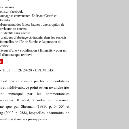
rs cousins
ton sur Facebook
oupage et convenance. En lisant Girard et
toriadis
Mouvement des Gilets Jaunes : une irruption de
narchisme au cinéma
d’identité sans altérité.
 pratiques d’abattage cérémoniel dans les sociétés
ditionnelles de l’île de Sumba et la question du
acrifice
faveur d’une « socialisation à liminalité » pour un
al démocratique retrouvé
S
N. III, 5, 1112b 24-28 / E.N. VIII-IX
il est pris en compte par les commentateurs
s et médiévaux, ce point est en revanche très
ment remarqué par les commentateurs
mporains. Il n’est, à notre connaissance,
gné que par Sherman (1989, p. 54-55) et
g (2002, p. 288), lesquelles, néanmoins, ne
ysent pas dans ses présupposés.