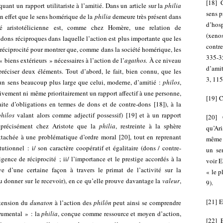
[
18
]
ant un rapport utilitariste à l’amitié. Dans un article sur la
philia
sens p
 effet que le sens homérique de la
philia
demeure très présent dans
d’hos
tié aristotélicienne est, comme chez Homère, une relation de
(xenos
 dons réciproques dans laquelle l’action est plus importante que les
contr
e réciprocité pour montrer que, comme dans la société homérique, les
335-3
 biens extérieurs » nécessaires à l’action de l’
agathos.
À ce niveau
d’amit
préciser deux éléments. Tout d’abord, le fait, bien connu, que les
3, 115
un sens beaucoup plus large que celui, moderne, d’amitié :
philos
,
vement ni même prioritairement un rapport affectif à une personne,
[
19
]
C
(faite d’obligations en termes de dons et de contre-dons
[
18
]
), à la
philos
valant alors comme adjectif possessif)
[
19
]
et à un rapport
[
20
]
st précisément chez Aristote que la
philia
, restreinte à la sphère
qu’Ari
attachée à une problématique d’ordre moral
[
20
]
, tout en reprenant
même 
tionnel : i/ son caractère coopératif et égalitaire (dons / contre-
un sen
igence de réciprocité ; ii/ l’importance et le prestige accordés à la
voir E
ve d’une certaine façon à travers le primat de l’activité sur la
« le p
du donner sur le recevoir), en ce qu’elle prouve davantage la
valeur
,
9).
[
21
]
E
xtension du
dunaton
à l’action des
philôn
peut ainsi se comprendre
trumental » : la
philia
, conçue comme ressource et moyen d’action,
[
22
]