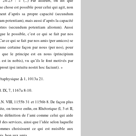
 24-25 : « (...) Par ailleurs, on dit que
e chose est possible pour celui qui agit, non
ment d’après sa propre capacité (secundum
am potentiam), mais aussi d’après la capacité
utres (secundum potentiam aliorum). Aussi
 que le possible, c’est ce qui se fait par nos
Car ce qui se fait par nos amis (per amicos) se
’une certaine façon par nous (per nos), pour
t que le principe est en nous (principium
est in nobis), vu qu’ils le font motivés par
prout ipsi intuitu nostri hoc faciunt). »
taphysique Δ 1, 1013a 21.
d. IX, 7, 1167a 8-10.
.N. VIII, 1155b 31 et 1156b 8. De façon plus
ite, on trouve enfin, en Rhétorique (I, 3 et II,
tte définition de l’ami comme celui qui aide
d des services, ainsi que l’idée selon laquelle
ommes choisissent ce qui est nuisible aux
is, bon aux amis.