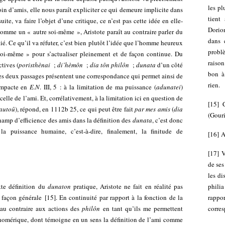
les pl
n d’amis, elle nous paraît expliciter ce qui demeure implicite dans
tient
uite, va faire l’objet d’une critique, ce n’est pas cette idée en elle-
Dorion
omme un « autre soi-même », Aristote paraît au contraire parler du
dans 
ié. Ce qu’il va réfuter, c’est bien plutôt l’idée que l’homme heureux
problè
soi-même » pour s’actualiser pleinement et de façon continue. Du
raiso
tives (
poristhènai
;
di’hèmôn
;
dia tôn philôn
;
dunata
d’un côté
bon à
les deux passages présentent une correspondance qui permet ainsi de
rien.
compacte en
E.N
. III, 5 : à la limitation de ma puissance (
adunatei
)
celle de l’ami. Et, corrélativement, à la limitation ici en question de
[
15
]
’autoû
), répond, en 1112b 25, ce qui peut être fait
par mes amis
(
dia
(Gouri
hamp d’efficience des amis dans la définition des
dunata
, c’est donc
a puissance humaine, c’est-à-dire, finalement, la finitude de
[
16
]
A
[
17
]
V
de ses
les di
tte définition du
dunaton
pratique, Aristote ne fait en réalité pas
phili
 façon générale
[
15
]
. En continuité par rapport à la fonction de la
rappo
au contraire aux actions des
philôn
en tant qu’ils me permettent
corres
on homérique, dont témoigne en un sens la définition de l’ami comme