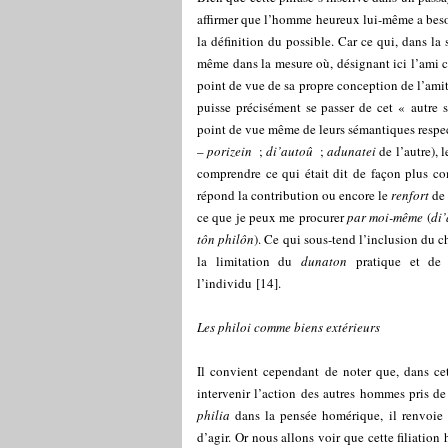
affirmer que l’homme heureux lui-même a besoi
la définition du possible. Car ce qui, dans la s
même dans la mesure où, désignant ici l’ami c
point de vue de sa propre conception de l’amit
puisse précisément se passer de cet « autre 
point de vue même de leurs sémantiques respec
–
porizein
;
di’autoû
;
adunatei
de l’autre), 
comprendre ce qui était dit de façon plus 
répond la contribution ou encore le
renfort
de 
ce que je peux me procurer
par moi-même
(
di
tôn philôn
). Ce qui sous-tend l’inclusion du c
la limitation du
dunaton
pratique et de l
l’individu
[
14
]
.
Les
philoi
comme biens extérieurs
Il convient cependant de noter que, dans ce
intervenir l’action des autres hommes pris de
philia
dans la pensée homérique, il renvoie 
d’agir. Or nous allons voir que cette filiati