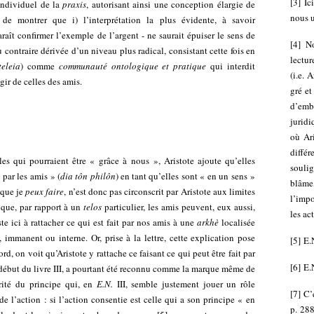
[
3
]
Ic
individuel de la
praxis
, autorisant ainsi une conception élargie de
nous u
a de montrer que i) l’interprétation la plus évidente, à savoir
paraît confirmer l’exemple de l’argent - ne saurait épuiser le sens de
[
4
]
No
au contraire dérivée d’un niveau plus radical, consistant cette fois en
lectur
teleia
) comme
communauté ontologique et pratique
qui interdit
(i.e. 
gir de celles des amis.
gré et
d’emb
juridi
où Ari
diffé
es qui pourraient être « grâce à nous », Aristote ajoute qu’elles
souli
 par les amis » (
dia tôn philôn
) en tant qu’elles sont « en un sens »
blâme,
 que je
peux faire
, n’est donc pas circonscrit par Aristote aux limites
l’impo
 que, par rapport à un
telos
particulier, les amis peuvent, eux aussi,
les ac
te ici à rattacher ce qui est fait par nos amis à une
arkhè
localisée
, immanent ou interne. Or, prise à la lettre, cette explication pose
[
5
]
E.N
, on voit qu’Aristote y rattache ce faisant ce qui peut être fait par
[
6
]
E.N
 début du livre III, a pourtant été reconnu comme la marque même de
iorité du principe qui, en
E.N.
III, semble justement jouer un rôle
[
7
]
C’
de l’action : si l’action consentie est celle qui a son principe « en
p. 288