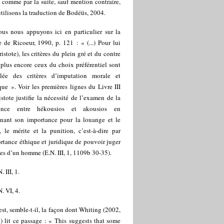
i comme par la suite, sauf mention contraire,
tilisons la traduction de Bodéüs, 2004.
us nous appuyons ici en particulier sur la
e de Ricoeur, 1990, p. 121 : « (...) Pour lui
Aristote), les critères du plein gré et du contre
 plus encore ceux du choix préférentiel sont
lée des critères d’imputation morale et
que ». Voir les premières lignes du Livre III
stote justifie la nécessité de l’examen de la
rence entre hékousios et akousios en
gnant son importance pour la louange et le
 le mérite et la punition, c’est-à-dire par
rtance éthique et juridique de pouvoir juger
tes d’un homme (E.N. III, 1, 1109b 30-35).
. III, 1.
. VI, 4.
est, semble-t-il, la façon dont Whiting (2002,
) lit ce passage : « This suggests that some