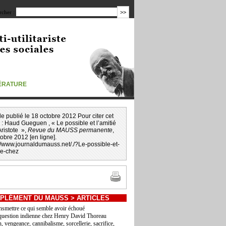
cher :
TÉRATURE
icle publié le 18 octobre 2012 Pour citer cet
 :
Haud Gueguen
, « Le possible et l’amitié
ristote »,
Revue du MAUSS permanente
,
obre 2012 [en ligne].
://www.journaldumauss.net
/
./?Le-possible-et-
ie-chez
PLÉMENT DU MAUSS
>
ARTICLES
nsmettre ce qui semble avoir échoué
question indienne chez Henry David Thoreau
, vengeance, cannibalisme, sorcellerie, sacrifice,