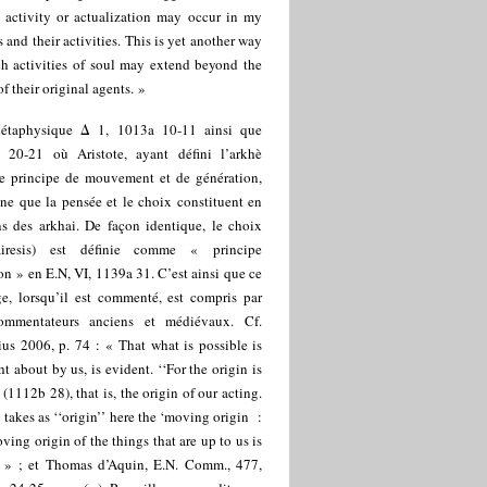
 activity or actualization may occur in my
s and their activities. This is yet another way
ch activities of soul may extend beyond the
of their original agents. »
étaphysique Δ 1, 1013a 10-11 ainsi que
 20-21 où Aristote, ayant défini l’arkhè
 principe de mouvement et de génération,
ne que la pensée et le choix constituent en
ns des arkhai. De façon identique, le choix
airesis) est définie comme « principe
on » en E.N, VI, 1139a 31. C’est ainsi que ce
ge, lorsqu’il est commenté, est compris par
ommentateurs anciens et médiévaux. Cf.
us 2006, p. 74 : « That what is possible is
t about by us, is evident. ‘‘For the origin is
’ (1112b 28), that is, the origin of our acting.
 takes as ‘‘origin’’ here the ‘moving origin
:
ving origin of the things that are up to us is
. » ; et Thomas d’Aquin, E.N. Comm., 477,