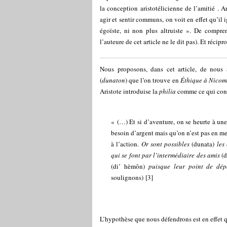
la conception aristotélicienne de l’amitié . 
agir et sentir communs, on voit en effet qu’il i
égoïste, ni non plus altruiste ». De compr
l’auteure de cet article ne le dit pas). Et récip
Nous proposons, dans cet article, de nous a
(
dunaton
) que l’on trouve en
Éthique à Nico
Aristote introduise la
philia
comme ce qui cont
« (…) Et si d’aventure, on se heurte à une
besoin d’argent mais qu’on n’est pas en mes
à l’action.
Or sont possibles
(dunata)
les
qui se font par l’intermédiaire des amis
(d
(di’ hèmôn)
puisque leur point de dé
soulignons)
[
3
]
L’hypothèse que nous défendrons est en effet q