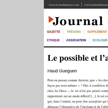
www.revuedumauss.com
www.jornaldomauss
GAZETTE
TRÉSORS
SUPPLÉMENT
ETHIQUE
ASSOCIATION
ECOLOGIE
Le possible et l’
Haud Gueguen
Peut-on penser, comme Aristote, que « les chose
façon par nous-mêmes » ? Oui, à condition d
chez les Grecs –, le soi n’est pas pensé com
rapporterait sur un mode réflexif […]. le soi e
qui, dans l’amitié, ne peut être actualisée qu’
dépasser l’alternative de l’égoïsme et de l’al