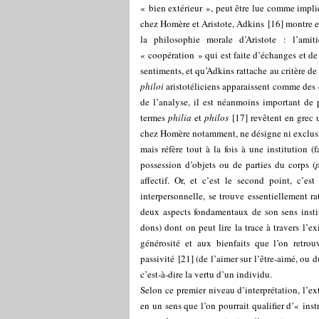
« bien extérieur », peut être lue comme impliqu
chez Homère et Aristote, Adkins
[
16
]
montre en
la philosophie morale d’Aristote : l’ami
« coopération » qui est faite d’échanges et de
sentiments, et qu’Adkins rattache au critère d
philoi
aristotéliciens apparaissent comme des «
de l’analyse, il est néanmoins important de 
termes
philia
et
philos
[
17
]
revêtent en grec 
chez Homère notamment, ne désigne ni exclusi
mais réfère tout à la fois à une institution 
possession d’objets ou de parties du corps (
affectif. Or, et c’est le second point, c’e
interpersonnelle, se trouve essentiellement r
deux aspects fondamentaux de son sens institu
dons) dont on peut lire la trace à travers l’ex
générosité et aux bienfaits que l’on retrou
passivité
[
21
]
(de l’aimer sur l’être-aimé, ou 
c’est-à-dire la vertu d’un individu.
Selon ce premier niveau d’interprétation, l’e
en un sens que l’on pourrait qualifier d’« ins