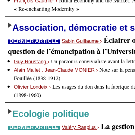
Ritual Economy and the Market. 
François Gauthier
›
« Re-enchanting Modernity »
Association, démocratie et s
Éclairer 
DERNIER ARTICLE
Sabin Guillaume
›
question de l’émancipation à l’Universi
Un parcours convivialiste avant la lett
Guy Roustang
›
Note sur la pens
Alain Mallet
,
Jean-Claude MONIER
›
Fouillée (1838-1912)
Les usages du don dans la fabrique d
Olivier Londeix
›
(1898-1960)
Ecologie politique
La gestio
DERNIER ARTICLE
Valéry Rasplus
›