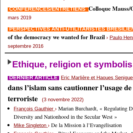
Colloque Mauss/G
CONFÉRENCES/ENTRETIENS
mars 2019
PERSPECTIVES ANTI-UTILITARISTES BRÉSILI
of the democracy we wanted for Brazil
›
Paulo Hen
septembre 2016
Ethique, religion et symboli
DERNIER ARTICLE
Eric Marlière et Haoues Senigu
dans l’islam sans cautionner l’usage de 
terroriste
(3 novembre 2022)
Marian Burchardt, « Regulating Di
François Gauthier
›
Diversity and Nationhood in the Secular West »
De la Mission à l’Evangélisation
Mike Singleton
›