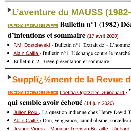
L’aventure du MAUSS (1982-
Bulletin n°1 (1982) Dé
DERNIER ARTICLE
d’intentions et sommaire
(17 avril 2020)
Bulletin n°1. Extrait de « L’homme 
F.M. Dostoievski
›
Bulletin n°1. L’échange contre le marché
Alain Caillé
›
Bulletin n°2. Brève présentation et sommaire
Supplï¿½ment de la Revue
DERNIER ARTICLE
Laetitia Ogorzelec-Guinchard
›
qui semble avoir échoué
(14 juin 2026)
La question indienne chez Henry David 
Julien Poix
›
Don, vengeance, cannibalisme, sorcellerie,
Alain Caillé
›
Jeanne Virieux
,
Monique Trevisan-Bucaille
,
Richard 