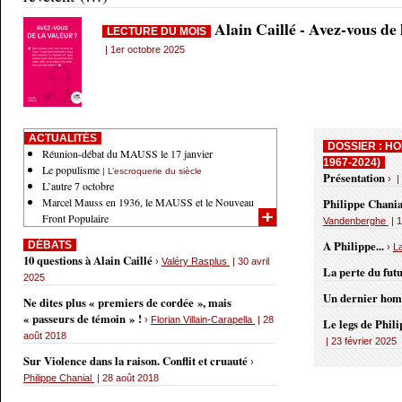
Alain Caillé - Avez-vous de
LECTURE DU MOIS
| 1er octobre 2025
ACTUALITÉS
DOSSIER : HO
Réunion-débat du MAUSS le 17 janvier
1967-2024)
Le populisme
| L’escroquerie du siècle
Présentation
› |
L’autre 7 octobre
Marcel Mauss en 1936, le MAUSS et le Nouveau
Philippe Chania
Front Populaire
Vandenberghe
| 1
A Philippe...
DÉBATS
›
L
10 questions à Alain Caillé
›
Valéry Rasplus
| 30 avril
La perte du fut
2025
Un dernier ho
Ne dites plus « premiers de cordée », mais
« passeurs de témoin » !
›
Florian Villain-Carapella
| 28
Le legs de Phil
août 2018
| 23 février 2025
Sur Violence dans la raison. Conflit et cruauté
›
Philippe Chanial
| 28 août 2018