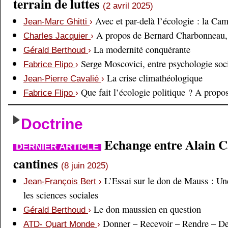
terrain de luttes
(2 avril 2025)
Avec et par-delà l’écologie : la Ca
Jean-Marc Ghitti
›
A propos de Bernard Charbonneau, 
Charles Jacquier
›
La modernité conquérante
Gérald Berthoud
›
Serge Moscovici, entre psychologie soci
Fabrice Flipo
›
La crise climathéologique
Jean-Pierre Cavalié
›
Que fait l’écologie politique ? A prop
Fabrice Flipo
›
Doctrine
Echange entre Alain Cai
DERNIER ARTICLE
cantines
(8 juin 2025)
L’Essai sur le don de Mauss : Un
Jean-François Bert
›
les sciences sociales
Le don maussien en question
Gérald Berthoud
›
Donner – Recevoir – Rendre – D
ATD- Quart Monde
›