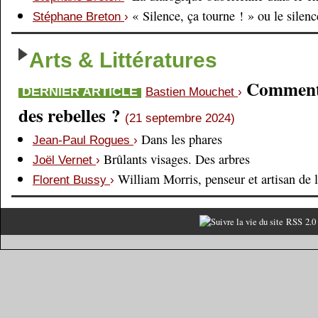
« Silence, ça tourne ! » ou le silen
Stéphane Breton
›
Arts & Littératures
Comment é
DERNIER ARTICLE
Bastien Mouchet
›
des rebelles ?
(21 septembre 2024)
Dans les phares
Jean-Paul Rogues
›
Brûlants visages. Des arbres
Joël Vernet
›
William Morris, penseur et artisan de 
Florent Bussy
›
RSS 2.0