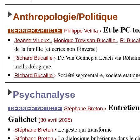
Anthropologie/Politique
Et le PC 
DERNIER ARTICLE
Philippe Velilla
›
Jeanne Virieux
,
Monique Trevisan-Bucaille
,
R. Bucai
de la famille (et certes non l’inverse)
De Van Gennep à Leach via Róheim 
Richard Bucaille
›
méthodologique
Société segmentaire, société étatiqu
Richard Bucaille
›
Psychanalyse
Entretien
DERNIER ARTICLE
Stéphane Breton
›
Galichet
(30 avril 2025)
Le geste qui transforme
Stéphane Breton
›
La dialogique bubérienne dans le c
Stéphane Breton
›