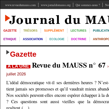
www.revuedumauss.com
www.jornaldomauss.org
Qui sommes-nous ?
No
GAZETTE
TRÉSORS
SUPPLÉMENT
LECTURES
PUBLICAT
ETHIQUE
ASSOCIATION
ECOLOGIE
DOCTRINE
ANTHROPO
Gazette
Revue du MAUSS n° 67
A LA UNE
juillet 2026
L’idéal démocratique vit-il ses dernières heures ? N’est
tient jamais ses promesses et qu’il vaudrait mieux aband
Nos sociétés peuvent-elles encore espérer échapper à la do
? Ces questions sont aussi vieilles que la démocra
revêtent (…)