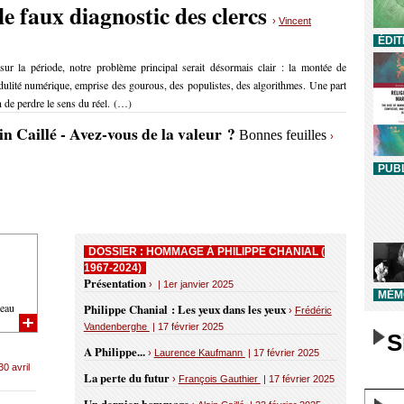
le faux diagnostic des clercs
›
Vincent
ÉDIT
 sur la période, notre problème principal serait désormais clair : la montée de
rédulité numérique, emprise des gourous, des populistes, des algorithmes. Une part
in de perdre le sens du réel. (…)
in Caillé - Avez-vous de la valeur ?
Bonnes feuilles
›
PUBL
DOSSIER : HOMMAGE À PHILIPPE CHANIAL (
1967-2024)
Présentation
› | 1er janvier 2025
MÉMO
eau
Philippe Chanial : Les yeux dans les yeux
›
Frédéric
Vandenberghe
| 17 février 2025
S
A Philippe...
›
Laurence Kaufmann
| 17 février 2025
30 avril
La perte du futur
›
François Gauthier
| 17 février 2025