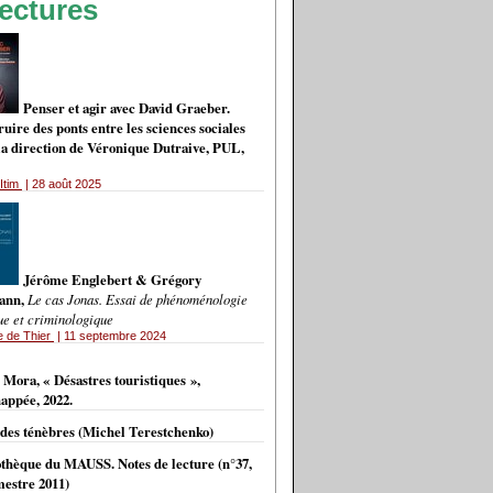
ectures
Penser et agir avec David Graeber.
uire des ponts entre les sciences sociales
 la direction de Véronique Dutraive, PUL,
Itim
| 28 août 2025
Jérôme Englebert & Grégory
ann,
Le cas Jonas. Essai de phénoménologie
ue et criminologique
e de Thier
| 11 septembre 2024
VES
 Mora, « Désastres touristiques »,
appée, 2022.
 des ténèbres (Michel Terestchenko)
othèque du MAUSS. Notes de lecture (n°37,
estre 2011)