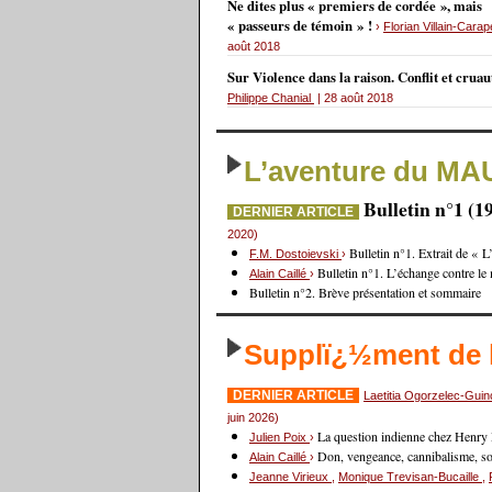
Ne dites plus « premiers de cordée », mais
« passeurs de témoin » !
›
Florian Villain-Carap
août 2018
Sur Violence dans la raison. Conflit et crua
Philippe Chanial
| 28 août 2018
L’aventure du MA
Bulletin n°1 (1
DERNIER ARTICLE
2020)
Bulletin n°1. Extrait de « 
F.M. Dostoievski
›
Bulletin n°1. L’échange contre le
Alain Caillé
›
Bulletin n°2. Brève présentation et sommaire
Supplï¿½ment de
DERNIER ARTICLE
Laetitia Ogorzelec-Gui
juin 2026)
La question indienne chez Henry
Julien Poix
›
Don, vengeance, cannibalisme, sorc
Alain Caillé
›
Jeanne Virieux
,
Monique Trevisan-Bucaille
,