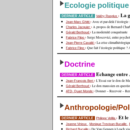
Ecologie politique
La g
DERNIER ARTICLE
Valéry Rasplus
›
Avec et par-delà l’écologie
Jean-Marc Ghitti
›
A propos de Bernard Charb
Charles Jacquier
›
La modernité conquérante
Gérald Berthoud
›
Serge Moscovici, entre psycholo
Fabrice Flipo
›
La crise climathéologiq
Jean-Pierre Cavalié
›
Que fait l’écologie politique 
Fabrice Flipo
›
Doctrine
Echange entre A
DERNIER ARTICLE
L’Essai sur le don de Ma
Jean-François Bert
›
Le don maussien en questi
Gérald Berthoud
›
Donner – Recevoir – Re
ATD- Quart Monde
›
Anthropologie/Pol
Et l
DERNIER ARTICLE
Philippe Velilla
›
Jeanne Virieux
,
Monique Trevisan-Bucaille
,
De Van Gennep à Leach via
Richard Bucaille
›