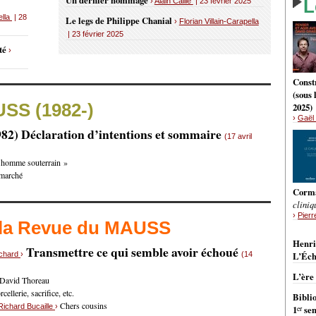
Un dernier hommage
L
›
Alain Caillé
| 23 février 2025
ella
| 28
Le legs de Philippe Chanial
›
Florian Villain-Carapella
| 23 février 2025
uté
›
Constr
(sous
USS (1982-)
2025)
›
Gaël 
982) Déclaration d’intentions et sommaire
(17 avril
L’homme souterrain »
 marché
Corm
cliniq
›
Pierr
 la Revue du MAUSS
BRÈ
Henri
Transmettre ce qui semble avoir échoué
nchard
›
(14
L’Éch
L’ère
 David Thoreau
ellerie, sacrifice, etc.
Bibli
Chers cousins
Richard Bucaille
›
er
1
sem