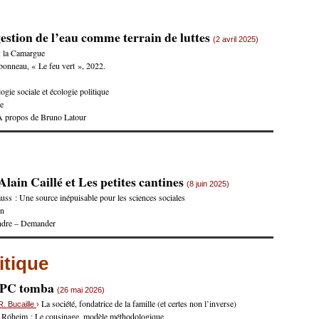
estion de l’eau comme terrain de luttes
(2 avril 2025)
 : la Camargue
onneau, « Le feu vert », 2022.
gie sociale et écologie politique
ue
? A propos de Bruno Latour
lain Caillé et Les petites cantines
(8 juin 2025)
uss : Une source inépuisable pour les sciences sociales
on
ndre – Demander
itique
e PC tomba
(26 mai 2026)
La société, fondatrice de la famille (et certes non l’inverse)
R. Bucaille
›
 Róheim : Le cousinage, modèle méthodologique