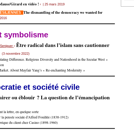
Mauss/Girard en vidéo !
› | 25 mars 2019
The dismantling of the democracy we wanted for
RÉSILIENNES
 2016
et symbolisme
Être radical dans l’islam sans cautionner
s Seniguer
›
e
(3 novembre 2022)
ating Difference. Religious Diversity and Nationhood in the Secular West »
ion
Market. About Mayfair Yang’s « Re-enchanting Modernity »
ratie et société civile
airer ou éblouir ? La question de l’émancipation
t la lettre, en quelque sorte
 la pensée sociale d’Alfred Fouillée (1838-1912)
brique du client chez Casino (1898-1960)