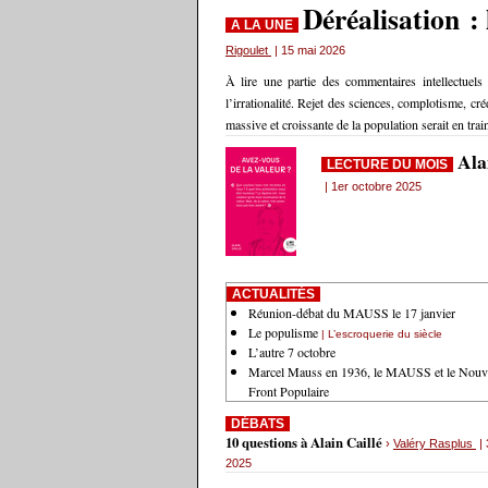
Déréalisation : 
A LA UNE
Rigoulet
| 15 mai 2026
À lire une partie des commentaires intellectuels
l’irrationalité. Rejet des sciences, complotisme, c
massive et croissante de la population serait en tra
Ala
LECTURE DU MOIS
| 1er octobre 2025
ACTUALITÉS
Réunion-débat du MAUSS le 17 janvier
Le populisme
| L’escroquerie du siècle
L’autre 7 octobre
Marcel Mauss en 1936, le MAUSS et le Nouv
Front Populaire
DÉBATS
10 questions à Alain Caillé
›
Valéry Rasplus
| 
2025