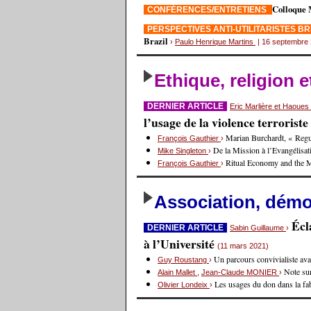
Colloque 
CONFÉRENCES/ENTRETIENS
PERSPECTIVES ANTI-UTILITARISTES B
Brazil
›
Paulo Henrique Martins
| 16 septembre
Ethique, religion 
DERNIER ARTICLE
Eric Marlière et Haoue
l’usage de la violence terrorist
Marian Burchardt, « Regul
François Gauthier
›
De la Mission à l’Evangélisat
Mike Singleton
›
Ritual Economy and the 
François Gauthier
›
Association, démoc
Écl
DERNIER ARTICLE
Sabin Guillaume
›
à l’Université
(11 mars 2021)
Un parcours convivialiste avan
Guy Roustang
›
Note sur
Alain Mallet
,
Jean-Claude MONIER
›
Les usages du don dans la fa
Olivier Londeix
›