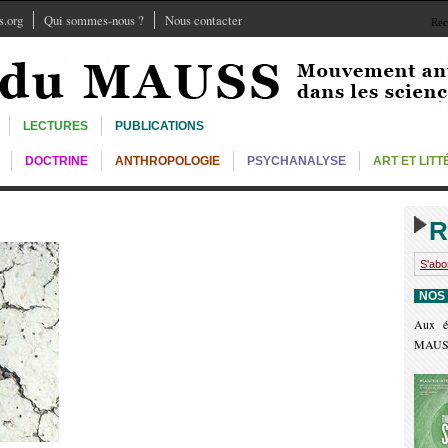
.org
Qui sommes-nous ?
Nous contacter
Rec
LECTURES
PUBLICATIONS
DOCTRINE
ANTHROPOLOGIE
PSYCHANALYSE
ART ET LIT
R
S'abo
NOS
Aux é
MAUS