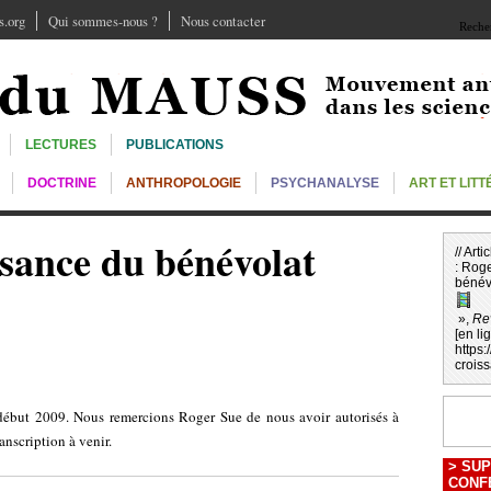
.org
Qui sommes-nous ?
Nous contacter
Recher
LECTURES
PUBLICATIONS
DOCTRINE
ANTHROPOLOGIE
PSYCHANALYSE
ART ET LIT
ssance du bénévolat
// Art
:
Rog
bénév
»,
Re
[en li
https
crois
 début 2009. Nous remercions Roger Sue de nous avoir autorisés à
anscription à venir.
>
SUP
CONF