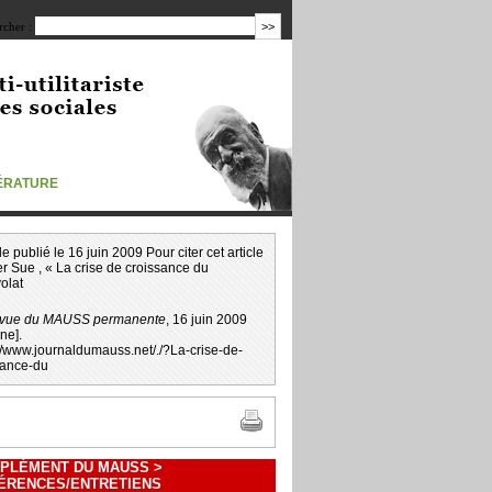
cher :
TÉRATURE
icle publié le 16 juin 2009 Pour citer cet article
er Sue
, « La crise de croissance du
olat
vue du MAUSS permanente
, 16 juin 2009
gne].
://www.journaldumauss.net
/
./?La-crise-de-
sance-du
PLÉMENT DU MAUSS
>
ÉRENCES/ENTRETIENS