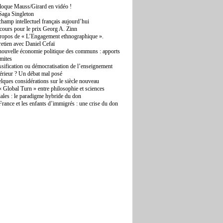
loque Mauss/Girard en vidéo !
Saga Singleton
champ intellectuel français aujourd’hui
cours pour le prix Georg A. Zinn
ropos de « L’Engagement ethnographique ».
retien avec Daniel Cefaï
nouvelle économie politique des communs : apports
imites
sification ou démocratisation de l’enseignement
érieur ? Un débat mal posé
lques considérations sur le siècle nouveau
« Global Turn » entre philosophie et sciences
iales : le paradigme hybride du don
France et les enfants d’immigrés : une crise du don