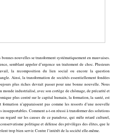
es bonnes nouvelles se transforment systématiquement en mauvaises.
dence, semblant appeler d’urgence un traitement de choc. Plusieurs
avail, la recomposition du lien social ou encore la question
angle. Ainsi, la transformation de sociétés essentiellement fondées
 toujours plus riches devrait passer pour une bonne nouvelle. Nous
 du monde industrialisé, avec son cortège de chômage, de précarité et
que plus centré sur le capital humain, la formation, la santé, est
t formation n’apparaissent pas comme les ressorts d’une nouvelle
 insupportables. Comment a-t-on réussi à transformer des solutions
 regard sur les causes de ce paradoxe, qui mêle retard culturel,
 conservatisme politique et défense des privilèges des élites, que le
lent trop bien servir. Contre l’intérêt de la société elle-même.