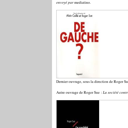
envoyé par
mediatino
.
Dernier ouvrage, sous la direction de Roger Su
Autre ouvrage de Roger Sue :
La société cont