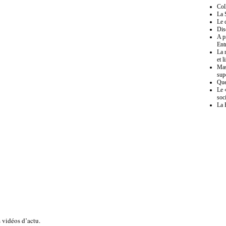
Col
La 
Le 
Dis
A p
Ent
La 
et l
Mas
sup
Que
Le 
soc
La 
 vidéos d’actu.