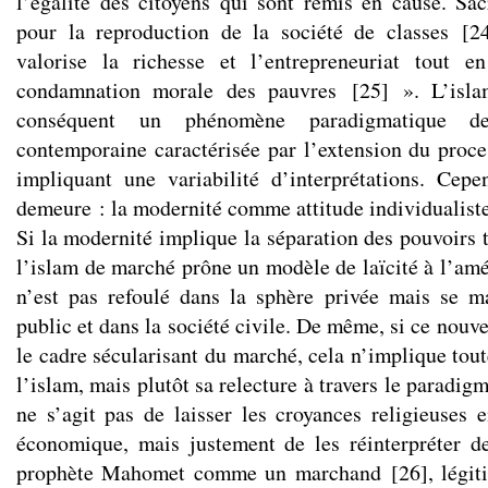
l’égalité des citoyens qui sont remis en cause. Sacr
pour la reproduction de la société de classes
[
2
valorise la richesse et l’entrepreneuriat
tout e
condamnation morale des pauvres
[
25
]
». L’isla
conséquent un phénomène paradigmatique de
contemporaine caractérisée par l’extension du proc
impliquant une variabilité d’interprétations. Cep
demeure : la modernité comme attitude individualiste
Si la modernité implique la séparation des pouvoirs t
l’islam de marché prône un modèle de laïcité à l’amé
n’est pas refoulé dans la sphère privée mais se m
public et dans la société civile. De même, si ce nouv
le cadre sécularisant du marché, cela n’implique tout
l’islam, mais plutôt sa relecture à travers le paradigm
ne s’agit pas de laisser les croyances religieuses e
économique, mais justement de les réinterpréter d
prophète Mahomet comme un marchand
[
26
]
, légi