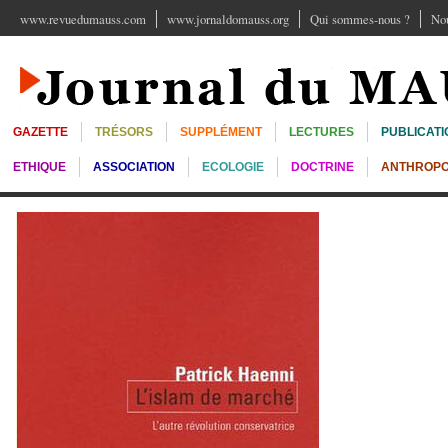
www.revuedumauss.com
www.jornaldomauss.org
Qui sommes-nous ?
Nou
GAZETTE
TRÉSORS
SUPPLÉMENT
LECTURES
PUBLICATI
ETHIQUE
ASSOCIATION
ECOLOGIE
DOCTRINE
ANTHROPO