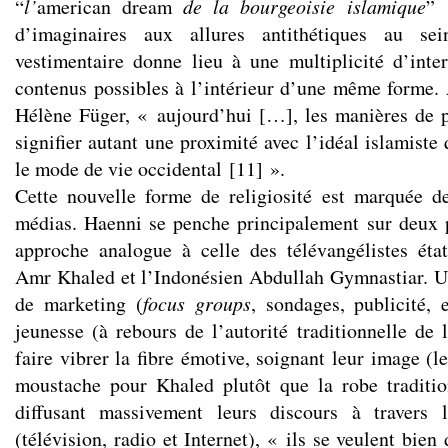
“
l’
american dream
de la bourgeoisie islamique
”
d’imaginaires aux allures antithétiques au s
vestimentaire donne lieu à une multiplicité d’inte
contenus possibles à l’intérieur d’une même forme. 
Hélène Füger, « aujourd’hui […], les manières de p
signifier autant une proximité avec l’idéal islamist
le mode de vie occidental
[
11
]
».
Cette nouvelle forme de religiosité est marquée de
médias. Haenni se penche principalement sur deux 
approche analogue à celle des télévangélistes éta
Amr Khaled et l’Indonésien Abdullah Gymnastiar. Ut
de marketing (
focus groups
, sondages, publicité, e
jeunesse (à rebours de l’autorité traditionnelle de 
faire vibrer la fibre émotive, soignant leur image (l
moustache pour Khaled plutôt que la robe traditio
diffusant massivement leurs discours à travers
(télévision, radio et Internet), « ils se veulent bie