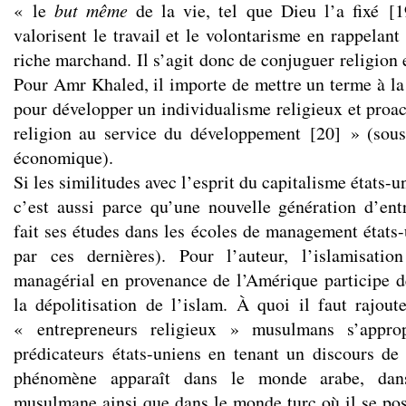
« le
but même
de la vie, tel que Dieu l’a fixé
[
1
valorisent le travail et le volontarisme en rappelan
riche marchand. Il s’agit donc de conjuguer religion e
Pour Amr Khaled, il importe de mettre un terme à l
pour développer un individualisme religieux et proact
religion au service du développement
[
20
]
» (sous
économique).
Si les similitudes avec l’esprit du capitalisme états-u
c’est aussi parce qu’une nouvelle génération d’ent
fait ses études dans les écoles de management états-
par ces dernières). Pour l’auteur, l’islamisati
managérial en provenance de l’Amérique participe de
la dépolitisation de l’islam. À quoi il faut rajoute
« entrepreneurs religieux » musulmans s’appro
prédicateurs états-uniens en tenant un discours de 
phénomène apparaît dans le monde arabe, dan
musulmane ainsi que dans le monde turc où il se po