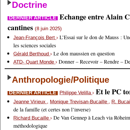
Doctrine
Echange entre Alain Cai
DERNIER ARTICLE
cantines
(8 juin 2025)
L’Essai sur le don de Mauss : Un
Jean-François Bert
›
les sciences sociales
Le don maussien en question
Gérald Berthoud
›
Donner – Recevoir – Rendre – D
ATD- Quart Monde
›
Anthropologie/Politique
Et le PC 
DERNIER ARTICLE
Philippe Velilla
›
Jeanne Virieux
,
Monique Trevisan-Bucaille
,
R. Bucai
de la famille (et certes non l’inverse)
De Van Gennep à Leach via Róheim 
Richard Bucaille
›
méthodologique