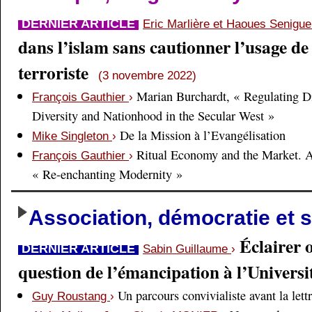
DERNIER ARTICLE
Eric Marlière et Haoues Senigu
dans l’islam sans cautionner l’usage de 
terroriste
(3 novembre 2022)
Marian Burchardt, « Regulating Di
François Gauthier
›
Diversity and Nationhood in the Secular West »
De la Mission à l’Evangélisation
Mike Singleton
›
Ritual Economy and the Market. 
François Gauthier
›
« Re-enchanting Modernity »
Association, démocratie et s
Éclairer 
DERNIER ARTICLE
Sabin Guillaume
›
question de l’émancipation à l’Universi
Un parcours convivialiste avant la lett
Guy Roustang
›