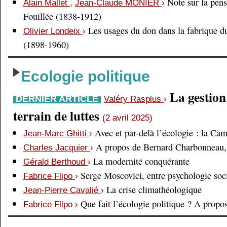
Note sur la pens
Alain Mallet
,
Jean-Claude MONIER
›
Fouillée (1838-1912)
Les usages du don dans la fabrique d
Olivier Londeix
›
(1898-1960)
Ecologie politique
La gestio
DERNIER ARTICLE
Valéry Rasplus
›
terrain de luttes
(2 avril 2025)
Avec et par-delà l’écologie : la Ca
Jean-Marc Ghitti
›
A propos de Bernard Charbonneau, 
Charles Jacquier
›
La modernité conquérante
Gérald Berthoud
›
Serge Moscovici, entre psychologie soci
Fabrice Flipo
›
La crise climathéologique
Jean-Pierre Cavalié
›
Que fait l’écologie politique ? A prop
Fabrice Flipo
›