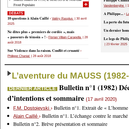
Philippe Chania
Front Populaire
Vandenberghe
| 1
A Philippe...
DÉBATS
›
L
10 questions à Alain Caillé
›
Valéry Rasplus
| 30 avril
La perte du fut
2025
Un dernier ho
Ne dites plus « premiers de cordée », mais
« passeurs de témoin » !
›
Florian Villain-Carapella
| 28
Le legs de Phil
août 2018
| 23 février 2025
Sur Violence dans la raison. Conflit et cruauté
›
Philippe Chanial
| 28 août 2018
L’aventure du MAUSS (1982-
Bulletin n°1 (1982) Dé
DERNIER ARTICLE
d’intentions et sommaire
(17 avril 2020)
Bulletin n°1. Extrait de « L’homme 
F.M. Dostoievski
›
Bulletin n°1. L’échange contre le marché
Alain Caillé
›
Bulletin n°2. Brève présentation et sommaire