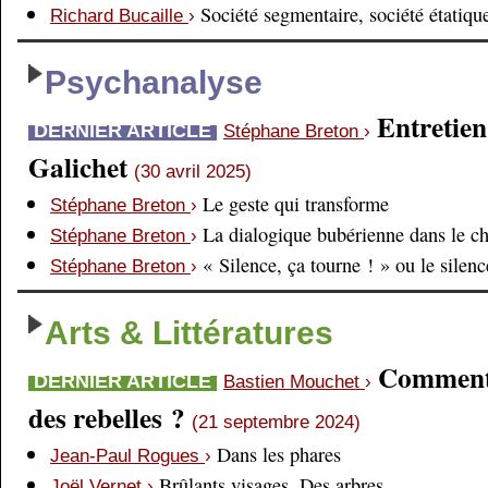
Société segmentaire, société étatiqu
Richard Bucaille
›
Psychanalyse
Entretien
DERNIER ARTICLE
Stéphane Breton
›
Galichet
(30 avril 2025)
Le geste qui transforme
Stéphane Breton
›
La dialogique bubérienne dans le c
Stéphane Breton
›
« Silence, ça tourne ! » ou le silen
Stéphane Breton
›
Arts & Littératures
Comment é
DERNIER ARTICLE
Bastien Mouchet
›
des rebelles ?
(21 septembre 2024)
Dans les phares
Jean-Paul Rogues
›
Brûlants visages. Des arbres
Joël Vernet
›