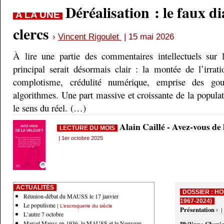
Déréalisation : le faux d
A LA UNE
clercs
›
Vincent Rigoulet
| 15 mai 2026
À lire une partie des commentaires intellectuels sur 
principal serait désormais clair : la montée de l’irrati
complotisme, crédulité numérique, emprise des gou
algorithmes. Une part massive et croissante de la populati
le sens du réel. (…)
Alain Caillé - Avez-vous de
LECTURE DU MOIS
| 1er octobre 2025
ACTUALITÉS
DOSSIER : HO
Réunion-débat du MAUSS le 17 janvier
1967-2024)
Le populisme
| L’escroquerie du siècle
Présentation
› |
L’autre 7 octobre
Marcel Mauss en 1936, le MAUSS et le Nouveau