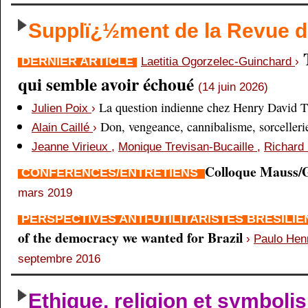
Supplï¿½ment de la Revue
DERNIER ARTICLE
Laetitia Ogorzelec-Guinchard
›
qui semble avoir échoué
(14 juin 2026)
La question indienne chez Henry David 
Julien Poix
›
Don, vengeance, cannibalisme, sorcellerie,
Alain Caillé
›
Jeanne Virieux
,
Monique Trevisan-Bucaille
,
Richard 
Colloque Mauss/G
CONFÉRENCES/ENTRETIENS
mars 2019
PERSPECTIVES ANTI-UTILITARISTES BRÉSILI
of the democracy we wanted for Brazil
›
Paulo Hen
septembre 2016
Ethique, religion et symboli