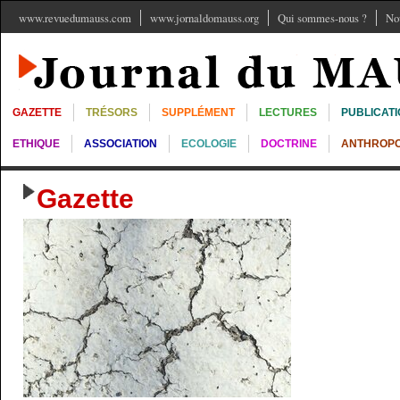
www.revuedumauss.com
www.jornaldomauss.org
Qui sommes-nous ?
No
GAZETTE
TRÉSORS
SUPPLÉMENT
LECTURES
PUBLICAT
ETHIQUE
ASSOCIATION
ECOLOGIE
DOCTRINE
ANTHROPO
Gazette